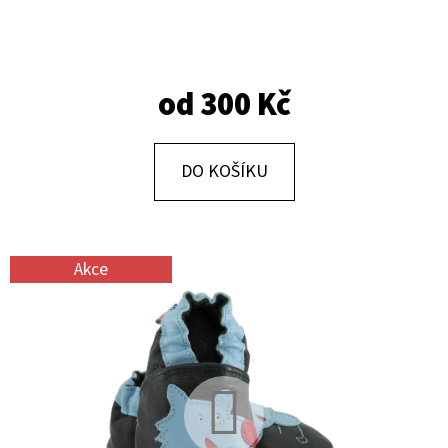
E
T
E
od
300 Kč
N
A
J
DO KOŠÍKU
Í
T
?
Akce
HLEDAT