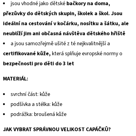
jsou vhodné jako dětské
bačkory na doma,
přezůvky do dětských skupin, školek a škol. Jsou
ideální na cestování v kočárku, nosítku a šátku, ale
neublíží jim ani občasná návštěva dětského hřiště
a jsou samozřejmě ušité z té nejkvalitnější a
certifikované kůže,
která splňuje evropské normy o
bezpečnosti pro děti do 3 let
MATERIÁL:
svrchní část: kůže
podšívka a stélka: kůže
podrážka: broušená kůže
JAK VYBRAT SPRÁVNOU VELIKOST CAPÁČKŮ?