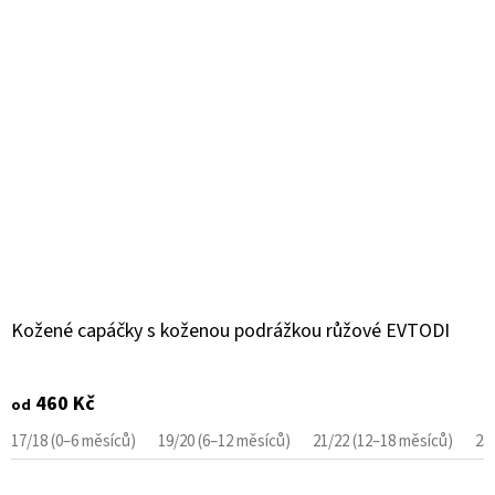
Kožené capáčky s koženou podrážkou růžové EVTODI
460 Kč
od
17/18 (0–6 měsíců)
19/20 (6–12 měsíců)
21/22 (12–18 měsíců)
23