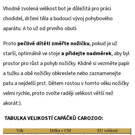
Vhodně zvolená velikost bot je důležitá pro práci
chodidel, držení těla a budoucí vývoj pohybového
aparátu. A to už od prvního obutí.
Proto
pečlivě dítěti změřte nožičku
, pokud je už
starší, optimálně ve stoje
a přidejte nadměrek
, aby byl
prostor pro růst a pohyb nožičky. Klidně si vezměte papír
a tužku a obě nožičky obkreslete nebo zaznamenejte
patu a nejdelší prst. Dětem rostou v tomto věku nožičky
velmi rychle, proto zvolte raději velikost větší než
akorát:).
TABULKA VELIKOSTÍ CAPÁČKŮ CAROZOO: