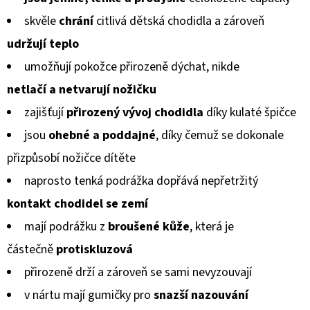
BERÁNKEM
produktu
ČERNÉ
skvěle
chrání
citlivá dětská chodidla a zároveň
S
je
BRZDIČKOU
udržují teplo
0,0
380
umožňují pokožce přirozeně dýchat, nikde
Kč
z
Původně:
netlačí a netvarují
nožičku
5
430
Kč
zajišťují
přirozený vývoj chodidla
díky kulaté špičce
hvězdiček.
jsou
ohebné a poddajné
, díky čemuž se dokonale
přizpůsobí
nožičce dítěte
naprosto tenká podrážka dopřává nepřetržitý
kontakt chodidel
se zemí
mají podrážku z
broušené kůže
, která je
částečně
protiskluzová
přirozeně drží a zároveň se sami nevyzouvají
v nártu mají gumičky pro
snazší nazouvání