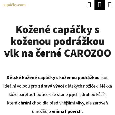
K
Hledat
Náku
Přejít
O
Zpět
Zpět
na
koší
Š
obsah
Kožené capáčky s
Í
C
K
koženou podrážkou
O
P
vlk na černé CAROZOO
O
T
Ř
Dětské kožené capáčky s koženou podrážkou
jsou
E
ideální volbou pro
zdravý vývoj
dětských nožiček. Měkká
B
kůže barefoot botiček se stane jejich „druhou kůží“,
U
která
chrání
chodidla před vnějšími vlivy, ale zároveň
J
umožňuje
vnímat povrch.