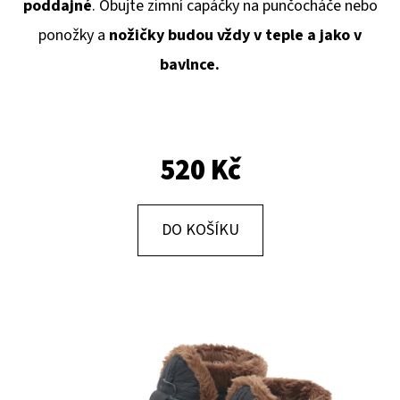
E
poddajné
. Obujte zimní capáčky na punčocháče nebo
T
ponožky a
nožičky budou vždy v teple a jako v
E
bavlnce.
N
A
J
520 Kč
Í
T
DO KOŠÍKU
?
HLEDAT