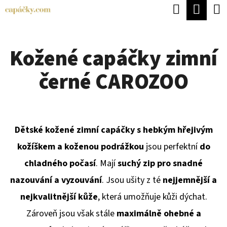
K
Hledat
Náku
Přejít
O
Zpět
Zpět
na
koší
Š
obsah
Kožené capáčky zimní
Í
C
K
černé CAROZOO
O
P
O
T
Dětské kožené zimní capáčky s hebkým hřejivým
Ř
kožíškem a koženou podrážkou
jsou perfektní
do
E
chladného počasí
. Mají
suchý zip pro snadné
B
nazouvání a vyzouvání
. Jsou ušity z té
nejjemnější a
U
nejkvalitnější kůže
, která umožňuje kůži dýchat.
J
Zároveň jsou však stále
maximálně ohebné a