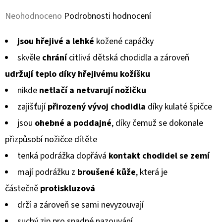
MICROFLEECEM
ČERNÉ
Průměrné
Neohodnoceno
Podrobnosti hodnocení
380
hodnocení
Kč
jsou hřejivé a lehké
kožené capáčky
Původně:
produktu
430
skvěle
chrání
citlivá dětská chodidla a zároveň
Kč
je
udržují teplo díky hřejivému kožíšku
0,0
nikde
netlačí a netvarují
nožičku
z
zajišťují
přirozený vývoj chodidla
díky kulaté špičce
5
jsou
ohebné a poddajné
, díky čemuž se dokonale
hvězdiček.
přizpůsobí
nožičce dítěte
tenká podrážka dopřává
kontakt chodidel
se zemí
mají podrážku z
broušené kůže
, která je
částečně
protiskluzová
drží a zároveň se sami nevyzouvají
suchý zip pro snadné nazouvání