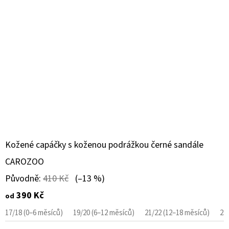
Kožené capáčky s koženou podrážkou černé sandále
CAROZOO
Původně:
410 Kč
(–13 %)
390 Kč
od
17/18 (0–6 měsíců)
19/20 (6–12 měsíců)
21/22 (12–18 měsíců)
23