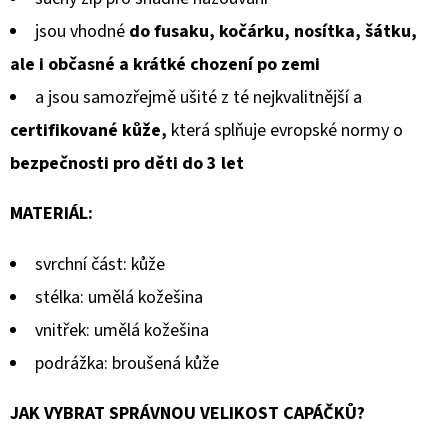
jsou vhodné
do fusaku,
kočárku, nosítka, šátku,
ale i občasné a krátké chození po zemi
a jsou samozřejmě ušité z té nejkvalitnější a
certifikované kůže,
která splňuje evropské normy o
bezpečnosti pro děti do 3 let
MATERIÁL:
svrchní část: kůže
stélka: umělá kožešina
vnitřek: umělá kožešina
podrážka: broušená kůže
JAK VYBRAT SPRÁVNOU VELIKOST CAPÁČKŮ?