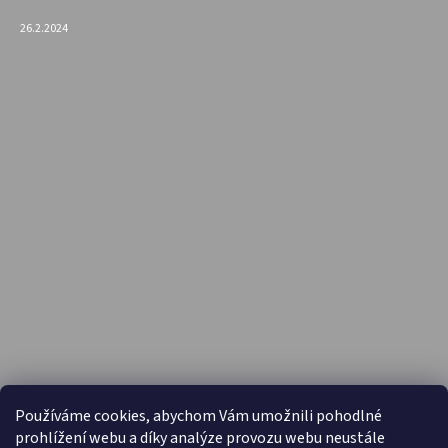
26.2.2024
PŘIJÍMÁME ONLINE PLATBY
Používáme cookies, abychom Vám umožnili pohodlné
prohlížení webu a díky analýze provozu webu neustále