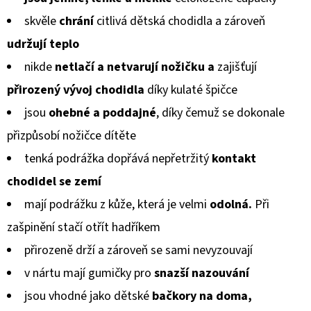
KOŽENOU
produktu
PODRÁŽKOU
skvěle
chrání
citlivá dětská chodidla a zároveň
PTÁČEK
je
RŮŽOVÝ
udržují teplo
CAROZOO
0,0
nikde
netlačí a netvarují
nožičku a
zajišťují
410
z
Kč
přirozený vývoj chodidla
díky kulaté špičce
5
jsou
ohebné a poddajné
, díky čemuž se dokonale
hvězdiček.
přizpůsobí
nožičce dítěte
tenká podrážka dopřává nepřetržitý
kontakt
chodidel
se zemí
mají podrážku z kůže, která je velmi
odolná.
Při
zašpinění stačí otřít hadříkem
přirozeně drží a zároveň se sami nevyzouvají
v nártu mají gumičky pro
snazší nazouvání
jsou vhodné jako dětské
bačkory na doma,