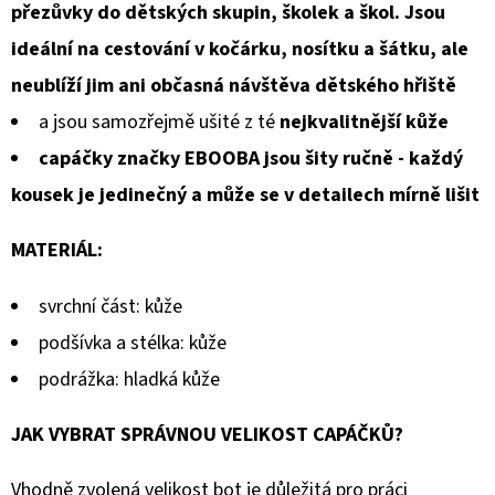
přezůvky do dětských skupin, školek a škol. Jsou
ideální na cestování v kočárku, nosítku a šátku, ale
neublíží jim ani občasná návštěva dětského hřiště
a jsou samozřejmě ušité z té
nejkvalitnější kůže
capáčky značky EBOOBA jsou šity ručně - každý
kousek je jedinečný a může se v detailech mírně lišit
MATERIÁL:
svrchní část: kůže
podšívka a stélka: kůže
podrážka: hladká kůže
JAK VYBRAT SPRÁVNOU VELIKOST CAPÁČKŮ?
Vhodně zvolená velikost bot je důležitá pro práci