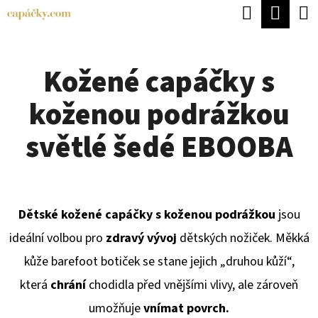
K
Hledat
Náku
Přejít
O
Zpět
Zpět
na
koší
Š
obsah
Kožené capáčky s
Í
C
K
koženou podrážkou
O
P
světlé šedé EBOOBA
O
T
Ř
Dětské kožené capáčky s koženou podrážkou
jsou
E
ideální volbou pro
zdravý vývoj
dětských nožiček. Měkká
B
kůže barefoot botiček se stane jejich „druhou kůží“,
U
která
chrání
chodidla před vnějšími vlivy, ale zároveň
J
umožňuje
vnímat povrch.