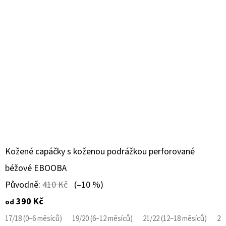
Kožené capáčky s koženou podrážkou perforované
béžové EBOOBA
Původně:
410 Kč
(–10 %)
390 Kč
od
17/18 (0–6 měsíců)
19/20 (6–12 měsíců)
21/22 (12–18 měsíců)
23