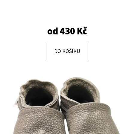
E
T
E
od
430 Kč
N
A
J
DO KOŠÍKU
Í
T
?
HLEDAT