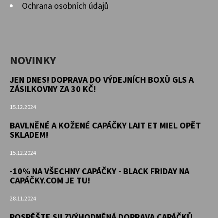
Ochrana osobních údajů
NOVINKY
JEN DNES! DOPRAVA DO VÝDEJNÍCH BOXŮ GLS A
ZÁSILKOVNY ZA 30 KČ!
15.12.2024
BAVLNĚNÉ A KOŽENÉ CAPÁČKY LAIT ET MIEL OPĚT
SKLADEM!
15.12.2024
-10% NA VŠECHNY CAPÁČKY - BLACK FRIDAY NA
CAPÁČKY.COM JE TU!
28.11.2024
POSPĚŠTE SI! ZVÝHODNĚNÁ DOPRAVA CAPÁČKŮ