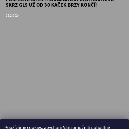
SKRZ GLS UŽ OD 30 KAČEK BRZY KONČÍ!
26.2.2024
PŘIJÍMÁME ONLINE PLATBY
Používáme cookies, abychom Vám umožnili pohodlné