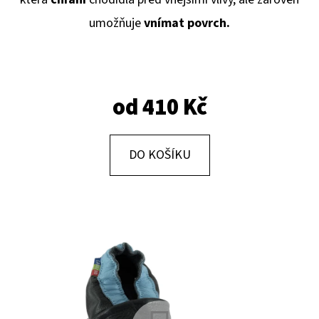
E
umožňuje
vnímat povrch.
T
E
N
A
od
410 Kč
J
Í
DO KOŠÍKU
T
?
HLEDAT