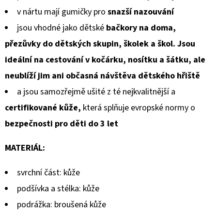
v nártu mají gumičky pro
snazší nazouvání
jsou vhodné jako dětské
bačkory na doma,
přezůvky do dětských skupin, školek a škol. Jsou
ideální na cestování v kočárku, nosítku a šátku, ale
neublíží jim ani občasná návštěva dětského hřiště
a jsou samozřejmě ušité z té nejkvalitnější a
certifikované kůže,
která splňuje evropské normy o
bezpečnosti pro děti do 3 let
MATERIÁL:
svrchní část: kůže
podšívka a stélka: kůže
podrážka: broušená kůže