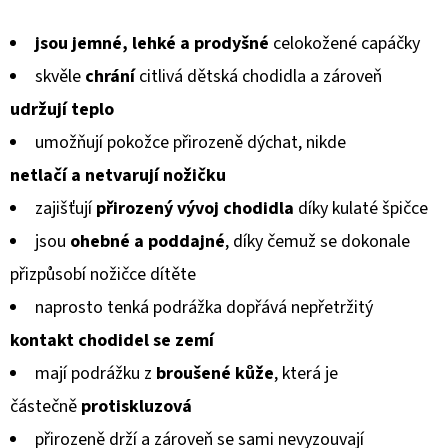
KOŽENOU
hodnocení
PODRÁŽKOU
PTÁČEK
jsou jemné, lehké a prodyšné
celokožené capáčky
produktu
RŮŽOVÝ
CAROZOO
skvěle
chrání
citlivá dětská chodidla a zároveň
je
udržují teplo
410
5,0
Kč
umožňují pokožce přirozeně dýchat, nikde
z
netlačí a netvarují
nožičku
5
zajišťují
přirozený vývoj chodidla
díky kulaté špičce
hvězdiček.
jsou
ohebné a poddajné
, díky čemuž se dokonale
přizpůsobí
nožičce dítěte
naprosto tenká podrážka dopřává nepřetržitý
kontakt chodidel
se zemí
mají podrážku z
broušené kůže
, která je
částečně
protiskluzová
přirozeně drží a zároveň se sami nevyzouvají