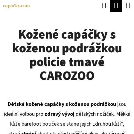
K
Hledat
Náku
Přejít
O
Zpět
Zpět
na
koší
Š
obsah
Kožené capáčky s
Í
C
K
koženou podrážkou
O
P
policie tmavé
O
CAROZOO
T
Ř
E
Dětské kožené capáčky s koženou podrážkou
jsou
B
ideální volbou pro
zdravý vývoj
dětských nožiček. Měkká
U
kůže barefoot botiček se stane jejich „druhou kůží“,
J
která
chrání
chodidla před vnějšími vlivy, ale zároveň