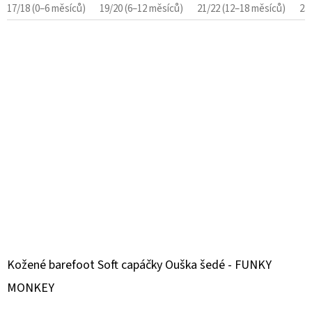
17/18 (0–6 měsíců)
19/20 (6–12 měsíců)
21/22 (12–18 měsíců)
23
Kožené barefoot Soft capáčky Ouška šedé - FUNKY
MONKEY