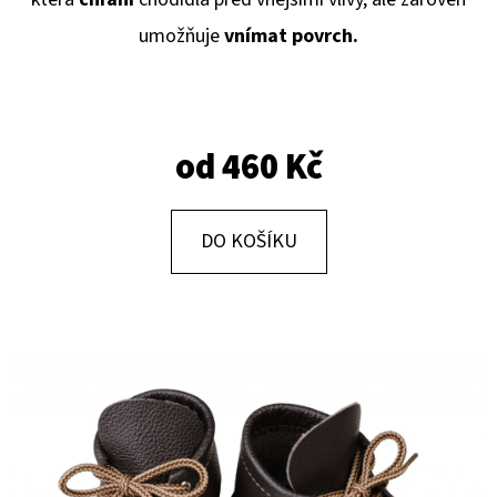
E
umožňuje
vnímat povrch.
T
E
N
A
od
460 Kč
J
Í
DO KOŠÍKU
T
?
HLEDAT