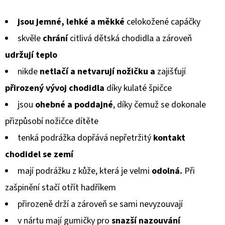
GUMOVOU
hodnocení
PODRÁŽKOU
DINOSAURUS
jsou jemné, lehké a měkké
celokožené capáčky
produktu
MODRÝ
CAROZOO
skvěle
chrání
citlivá dětská chodidla a zároveň
je
udržují teplo
520
0,0
Kč
nikde
netlačí a netvarují
nožičku a
zajišťují
z
přirozený vývoj chodidla
díky kulaté špičce
5
jsou
ohebné a poddajné
, díky čemuž se dokonale
hvězdiček.
přizpůsobí
nožičce dítěte
tenká podrážka dopřává nepřetržitý
kontakt
chodidel
se zemí
mají podrážku z kůže, která je velmi
odolná.
Při
zašpinění stačí otřít hadříkem
přirozeně drží a zároveň se sami nevyzouvají
v nártu mají gumičky pro
snazší nazouvání