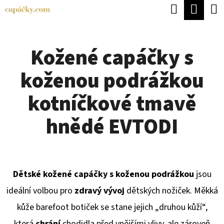
K
Hledat
Náku
Přejít
O
Zpět
Zpět
na
koší
Š
obsah
Kožené capáčky s
Í
C
K
koženou podrážkou
O
P
kotníčkové tmavě
O
hnědé EVTODI
T
Ř
E
Dětské kožené capáčky s koženou podrážkou
jsou
B
ideální volbou pro
zdravý vývoj
dětských nožiček. Měkká
U
kůže barefoot botiček se stane jejich „druhou kůží“,
J
která
chrání
chodidla před vnějšími vlivy, ale zároveň