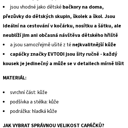
jsou vhodné jako dětské
bačkory na doma,
přezůvky do dětských skupin, školek a škol. Jsou
ideální na cestování v kočárku, nosítku a šátku, ale
neublíží jim ani občasná návštěva dětského hřiště
a jsou samozřejmě ušité z té
nejkvalitnější kůže
capáčky značky EVTODI jsou šity ručně - každý
kousek je jedinečný a může se v detailech mírně lišit
MATERIÁL:
svrchní část: kůže
podšívka a stélka: kůže
podrážka: hladká kůže
JAK VYBRAT SPRÁVNOU VELIKOST CAPÁČKŮ?