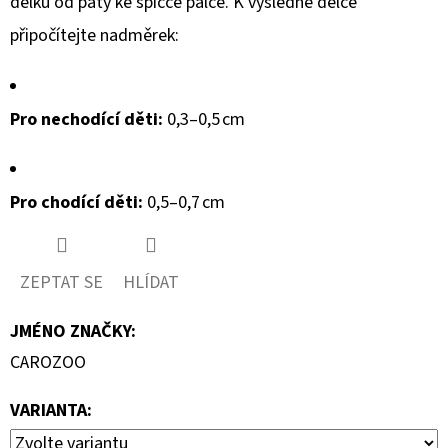
délku od paty ke špičce palce. K výsledné délce
připočítejte nadměrek:
Pro nechodící děti:
0,3–0,5 cm
Pro chodící děti:
0,5–0,7 cm
ZEPTAT SE
HLÍDAT
JMÉNO ZNAČKY
:
CAROZOO
VARIANTA: