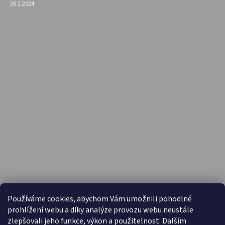
26.2.2024
PŘIJÍMÁME ONLINE PLATBY
Používáme cookies, abychom Vám umožnili pohodlné
prohlížení webu a díky analýze provozu webu neustále
zlepšovali jeho funkce, výkon a použitelnost. Dalším