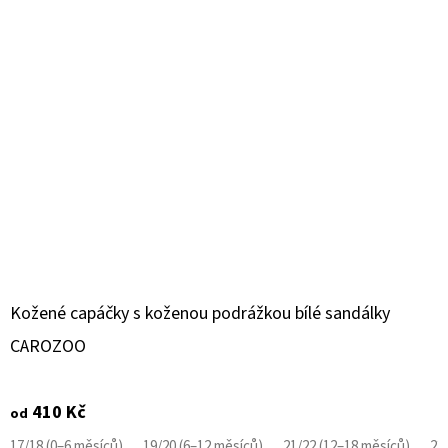
Kožené capáčky s koženou podrážkou bílé sandálky
CAROZOO
410 Kč
od
17/18 (0–6 měsíců)
19/20 (6–12 měsíců)
21/22 (12–18 měsíců)
23