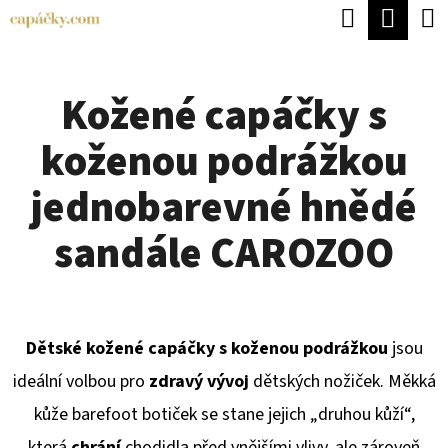
K
Hledat
Náku
Přejít
O
Zpět
Zpět
na
koší
Š
obsah
Kožené capáčky s
Í
C
K
koženou podrážkou
O
P
jednobarevné hnědé
O
sandále CAROZOO
T
Ř
E
Dětské kožené capáčky s koženou podrážkou
jsou
B
ideální volbou pro
zdravý vývoj
dětských nožiček. Měkká
U
kůže barefoot botiček se stane jejich „druhou kůží“,
J
která
chrání
chodidla před vnějšími vlivy, ale zároveň