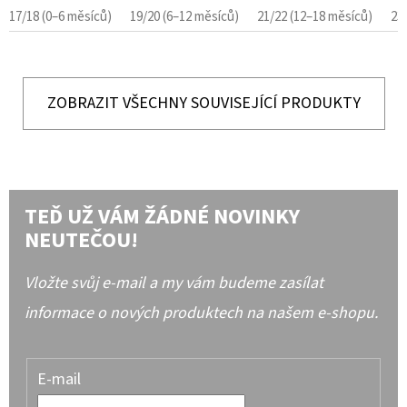
17/18 (0–6 měsíců)
19/20 (6–12 měsíců)
21/22 (12–18 měsíců)
23
ZOBRAZIT VŠECHNY SOUVISEJÍCÍ PRODUKTY
TEĎ UŽ VÁM ŽÁDNÉ NOVINKY
NEUTEČOU!
Vložte svůj e-mail a my vám budeme zasílat
informace o nových produktech na našem e-shopu.
E-mail