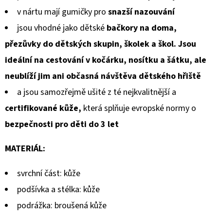
v nártu mají gumičky pro
snazší nazouvání
jsou vhodné jako dětské
bačkory na doma,
přezůvky do dětských skupin, školek a škol. Jsou
ideální na cestování v kočárku, nosítku a šátku, ale
neublíží jim ani občasná návštěva dětského hřiště
a jsou samozřejmě ušité z té nejkvalitnější a
certifikované kůže,
která splňuje evropské normy o
bezpečnosti pro děti do 3 let
MATERIÁL:
svrchní část: kůže
podšívka a stélka: kůže
podrážka: broušená kůže