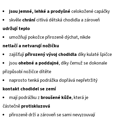
KOŽENOU
hodnocení
PODRÁŽKOU
MÉĎA
jsou jemné, lehké a prodyšné
celokožené capáčky
produktu
EBOOBA
skvěle
chrání
citlivá dětská chodidla a zároveň
je
410
udržují teplo
Kč
0,0
umožňují pokožce přirozeně dýchat, nikde
z
netlačí a netvarují
nožičku
5
zajišťují
přirozený vývoj chodidla
díky kulaté špičce
hvězdiček.
jsou
ohebné a poddajné
, díky čemuž se dokonale
přizpůsobí
nožičce dítěte
naprosto tenká podrážka dopřává nepřetržitý
kontakt chodidel
se zemí
mají podrážku z
broušené kůže
, která je
částečně
protiskluzová
přirozeně drží a zároveň se sami nevyzouvají