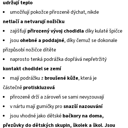
BERÁNKEM
udržují teplo
0,0
ČERNÉ
S
umožňují pokožce přirozeně dýchat, nikde
z
BRZDIČKOU
netlačí a netvarují
nožičku
5
380
zajišťují
přirozený vývoj chodidla
díky kulaté špičce
Kč
hvězdiček.
Původně:
jsou
ohebné a poddajné
, díky čemuž se dokonale
430
Kč
přizpůsobí
nožičce dítěte
naprosto tenká podrážka dopřává nepřetržitý
kontakt chodidel
se zemí
mají podrážku z
broušené kůže
, která je
částečně
protiskluzová
přirozeně drží a zároveň se sami nevyzouvají
v nártu mají gumičky pro
snazší nazouvání
jsou vhodné jako dětské
bačkory na doma,
přezůvky do dětských skupin, školek a škol. Jsou