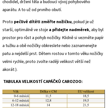
chodidel, držení těla a budoucí vývoj pohybového
aparátu. A to už od prvního obutí.
Proto
pečlivě dítěti změřte nožičku
, pokud je už
starší, optimálně ve stoje
a přidejte nadměrek
, aby byl
prostor pro růst a pohyb nožičky. Klidně si vezměte papír
a tužku a obě nožičky obkreslete nebo zaznamenejte
patu a nejdelší prst. Dětem rostou v tomto věku nožičky
velmi rychle, proto zvolte raději velikost větší než
akorát:).
TABULKA VELIKOSTÍ CAPÁČKŮ CAROZOO: