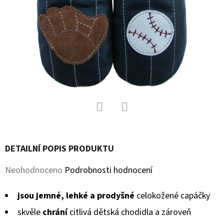
D
O
P
O
R
U
Č
U
J
Facebook
Twitter
E
DETAILNÍ POPIS PRODUKTU
M
E
Průměrné
Neohodnoceno
Podrobnosti hodnocení
hodnocení
jsou jemné, lehké a prodyšné
celokožené capáčky
SOFTSHELLOVÉ
produktu
CAPÁČKY
skvěle
chrání
citlivá dětská chodidla a zároveň
je
S