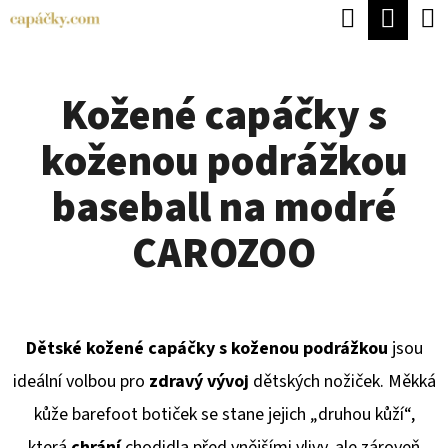
K
Hledat
Náku
Přejít
O
Zpět
Zpět
na
koší
Š
obsah
Kožené capáčky s
Í
C
K
koženou podrážkou
O
P
baseball na modré
O
CAROZOO
T
Ř
E
Dětské kožené capáčky s koženou podrážkou
jsou
B
ideální volbou pro
zdravý vývoj
dětských nožiček. Měkká
U
kůže barefoot botiček se stane jejich „druhou kůží“,
J
která
chrání
chodidla před vnějšími vlivy, ale zároveň