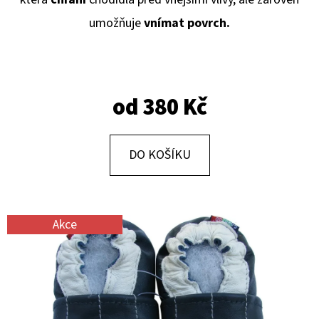
E
umožňuje
vnímat povrch.
T
E
N
A
od
380 Kč
J
Í
DO KOŠÍKU
T
?
Akce
HLEDAT