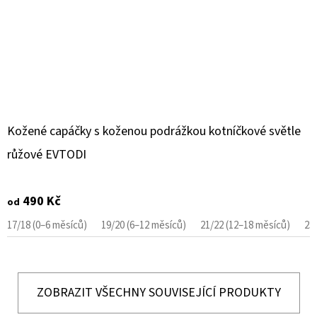
Kožené capáčky s koženou podrážkou kotníčkové světle
růžové EVTODI
490 Kč
od
17/18 (0–6 měsíců)
19/20 (6–12 měsíců)
21/22 (12–18 měsíců)
23
ZOBRAZIT VŠECHNY SOUVISEJÍCÍ PRODUKTY