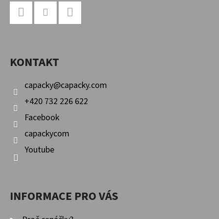
Z
Á
P
Facebook
Instagram
YouTube
A
KONTAKT
T
Í
capacky
@
capacky.com
+420 732 226 622
Facebook
capackycom
Youtube
INFORMACE PRO VÁS