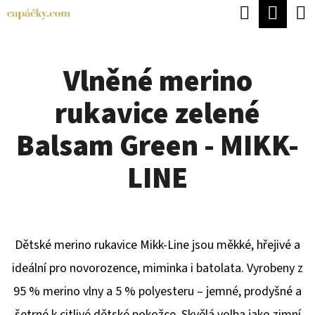
K
Hledat
Náku
Přejít
O
Zpět
Zpět
na
koší
Š
obsah
Vlněné merino
Í
C
K
rukavice zelené
O
P
Balsam Green - MIKK-
O
LINE
T
Ř
E
Dětské merino rukavice Mikk-Line jsou měkké, hřejivé a
B
ideální pro novorozence, miminka i batolata. Vyrobeny z
U
95 % merino vlny a 5 % polyesteru – jemné, prodyšné a
J
šetrné k citlivé dětské pokožce. Skvělá volba jako zimní