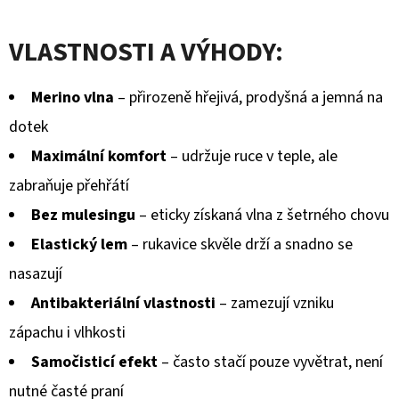
BERÁNKEM
hodnocení
ČERNÉ
S
VLASTNOSTI A VÝHODY:
produktu
BRZDIČKOU
je
380
Merino vlna
– přirozeně hřejivá, prodyšná a jemná na
Kč
0,0
Původně:
dotek
430
z
Kč
Maximální komfort
– udržuje ruce v teple, ale
5
zabraňuje přehřátí
hvězdiček.
Bez mulesingu
– eticky získaná vlna z šetrného chovu
Elastický lem
– rukavice skvěle drží a snadno se
nasazují
Antibakteriální vlastnosti
– zamezují vzniku
zápachu i vlhkosti
Samočisticí efekt
– často stačí pouze vyvětrat, není
nutné časté praní