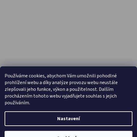
PŘIJÍMÁME ONLINE PLATBY
Používáme cookies, abychom Vám umožnili pohodlné
prohlížení webu a díky analýze provozu webu neustále
zlepšovali jeho funkce, výkon a použitelnost. Dalším
procházením tohoto webu vyjadřujete souhlas s jejich
používáním.
Nastavení
Vytvořil Shoptet
Copyright 2026
Capáčky.com
. Všechna práva vyhrazena.