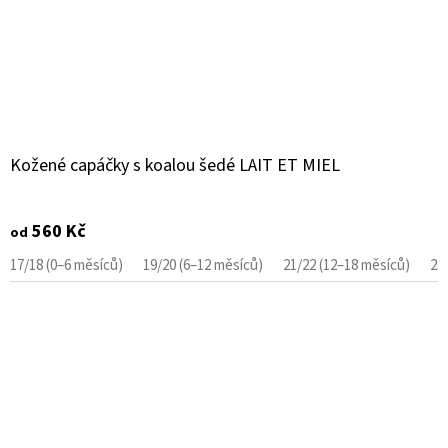
Kožené capáčky s koalou šedé LAIT ET MIEL
560 Kč
od
17/18 (0–6 měsíců)
19/20 (6–12 měsíců)
21/22 (12–18 měsíců)
23