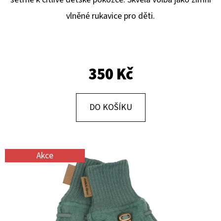
E
vlněné rukavice pro děti.
T
E
N
A
350 Kč
J
Í
DO KOŠÍKU
T
?
Akce
HLEDAT