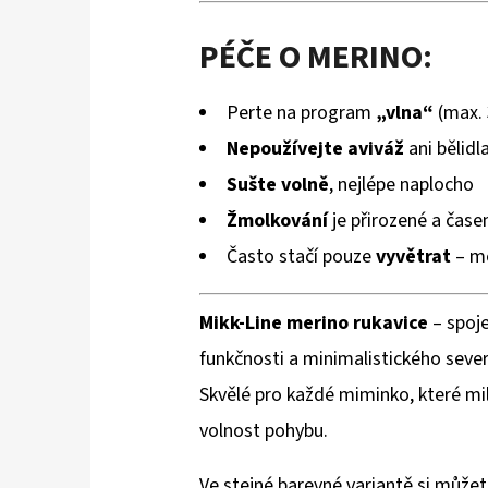
PÉČE O MERINO:
Perte na program
„vlna“
(max. 
Nepoužívejte aviváž
ani bělidl
Sušte volně
, nejlépe naplocho
Žmolkování
je přirozené a čase
Často stačí pouze
vyvětrat
– me
Mikk-Line merino rukavice
– spoje
funkčnosti a minimalistického seve
Skvělé pro každé miminko, které mi
volnost pohybu.
Ve stejné barevné variantě si můžete