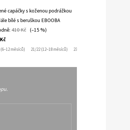
né capáčky s koženou podrážkou
ále bílé s beruškou EBOOBA
odně:
410 Kč
(–15 %)
 Kč
síců)
 (6–12 měsíců)
23/24 (18–24 měsíců)
21/22 (12–18 měsíců)
25/26 (2–3 roky)
23/24 (18–24 měsíců)
27/28 (3–4 roky)
25/26 (2
29/
opu.