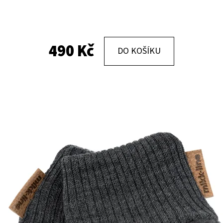
KOŽENÉ CAPÁČKY S KOŽENOU PODRÁŽKOU
KOŽENÉ CAPÁČKY
PTÁČEK RŮŽOVÝ CAROZOO
MAŠLIČKA RŮŽOV
490 Kč
DO KOŠÍKU
410 Kč
410 Kč