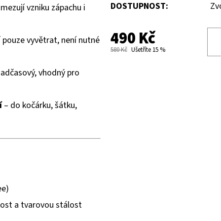
DOSTUPNOST:
Zv
mezují vzniku zápachu i
490 Kč
 pouze vyvětrat, není nutné
580 Kč
Ušetříte 15 %
nadčasový, vhodný pro
í
– do kočárku, šátku,
ee)
ost a tvarovou stálost