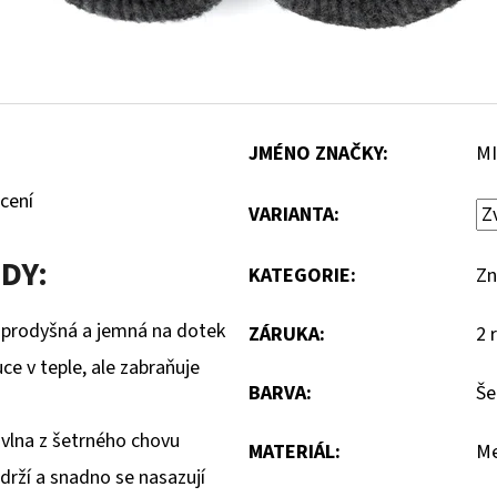
JMÉNO ZNAČKY
:
MI
cení
VARIANTA:
DY:
KATEGORIE
:
Zn
, prodyšná a jemná na dotek
ZÁRUKA
:
2 
ce v teple, ale zabraňuje
BARVA
:
Še
 vlna z šetrného chovu
MATERIÁL
:
Me
 drží a snadno se nasazují