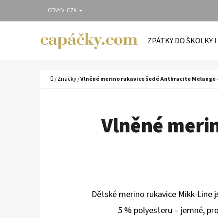
K
Přejít
CENY V:
CZK
O
Zpět
Zpět
na
Š
do
do
obsah
ZPÁTKY DO ŠKOLKY I
Í
obchodu
obchodu
C
K
Domů
/
Značky
/
Vlněné merino rukavice šedé Anthracite Melange 
Vlněné merin
Dětské merino rukavice Mikk-Line j
5 % polyesteru – jemné, prod