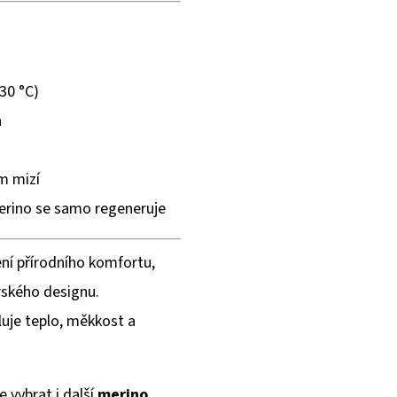
30 °C)
a
m mizí
rino se samo regeneruje
ní přírodního komfortu,
rského designu.
luje teplo, měkkost a
 vybrat i další
merino