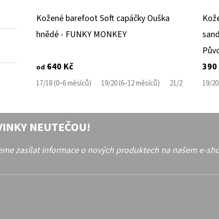
Kožené barefoot Soft capáčky Ouška
Kože
hnědé - FUNKY MONKEY
sand
Pův
640 Kč
390
od
17/18 (0–6 měsíců)
19/20 (6–12 měsíců)
21/22 (12–18 mě
19/20
VINKY NEUTEČOU!
deme zasílat informace o nových produktech na našem e-sh