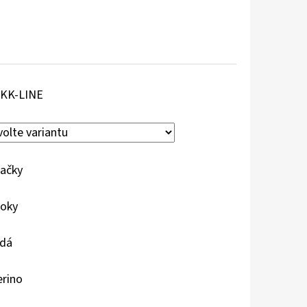
KK-LINE
ačky
roky
dá
rino