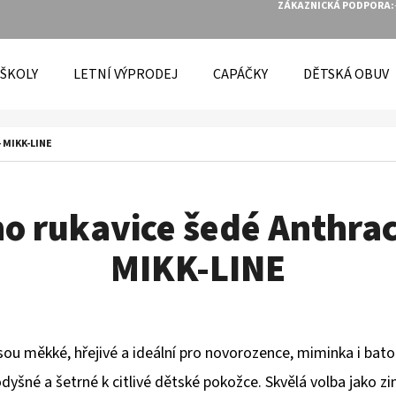
ZÁKAZNICKÁ PODPORA:
 ŠKOLY
LETNÍ VÝPRODEJ
CAPÁČKY
DĚTSKÁ OBUV
O POTŘEBUJETE NAJÍT?
- MIKK-LINE
HLEDAT
o rukavice šedé Anthrac
MIKK-LINE
DOPORUČUJEME
sou měkké, hřejivé a ideální pro novorozence, miminka i bato
yšné a šetrné k citlivé dětské pokožce. Skvělá volba jako zi