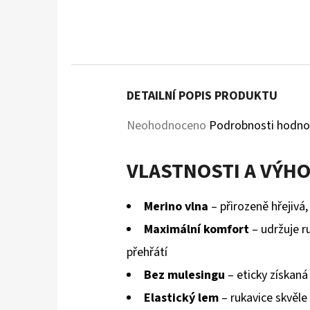
DETAILNÍ POPIS PRODUKTU
Průměrné
Neohodnoceno
Podrobnosti hodno
hodnocení
VLASTNOSTI A VÝHO
produktu
je
Merino vlna
– přirozeně hřejivá
0,0
Maximální komfort
– udržuje ru
z
přehřátí
5
Bez mulesingu
– eticky získaná
hvězdiček.
Elastický lem
– rukavice skvěle