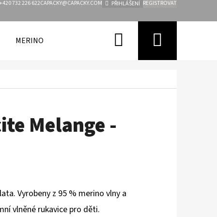
+420 732 226 622
CAPACKY@CAPACKY.COM
REGISTROVAT
PŘIHLÁŠENÍ
Hledat
Nákupn
MERINO
FUNKČNÍ OBLEČENÍ PRO DĚTI
ZNAČKY
košík
ite Melange -
lata. Vyrobeny z 95 % merino vlny a
mní vlněné rukavice pro děti.
Následující