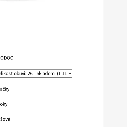
RODOO
ačky
roky
žová