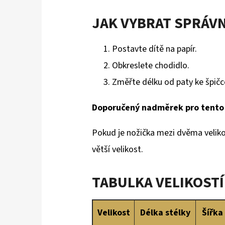
JAK VYBRAT SPRÁV
Postavte dítě na papír.
Obkreslete chodidlo.
Změřte délku od paty ke špičce
Doporučený nadměrek pro tento 
Pokud je nožička mezi dvěma velik
větší velikost.
TABULKA VELIKOSTÍ
Velikost
Délka stélky
Šířka