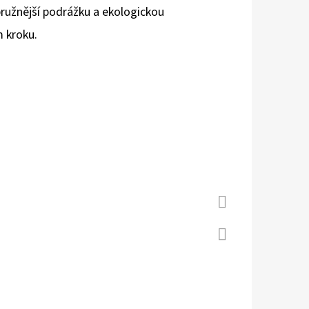
 pružnější podrážku a ekologickou
m kroku.
 S KOŽENOU PODRÁŽKOU
Á CAROZOO
Facebook
Twitter