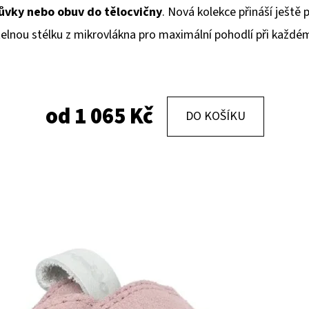
ůvky nebo obuv do tělocvičny
. Nová kolekce přináší ještě
elnou stélku z mikrovlákna pro maximální pohodlí při každé
KOŽENÉ CAPÁČKY S KOŽENOU PODRÁŽKOU
KOŽENÉ CAPÁČKY
PTÁČEK RŮŽOVÝ CAROZOO
MAŠLIČKA RŮŽOV
410 Kč
410 Kč
od
1 065 Kč
DO KOŠÍKU