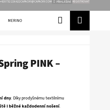
+420 732 226 622
CAPACKY@CAPACKY.COM
REGISTROVAT
PŘIHLÁŠENÍ
Hledat
Nákupn
MERINO
FUNKČNÍ OBLEČENÍ PRO DĚTI
ZNAČKY
košík
 Spring PINK –
ní dny
. Díky prodyšnému textilnímu
řiště i běžné každodenní nošení
.
Následující