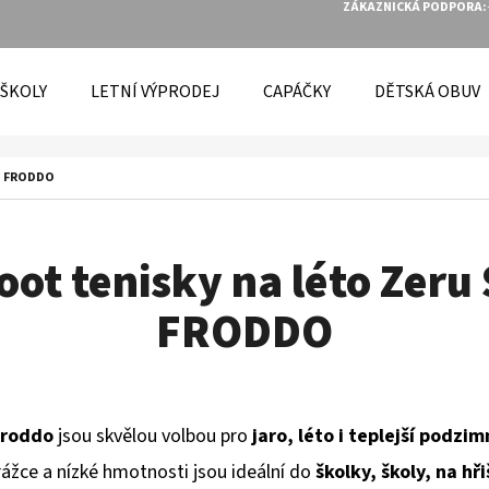
ZÁKAZNICKÁ PODPORA:
 ŠKOLY
LETNÍ VÝPRODEJ
CAPÁČKY
DĚTSKÁ OBUV
O POTŘEBUJETE NAJÍT?
 – FRODDO
HLEDAT
ot tenisky na léto Zeru
FRODDO
DOPORUČUJEME
Froddo
jsou skvělou volbou pro
jaro, léto i teplejší podzim
rážce a nízké hmotnosti jsou ideální do
školky, školy, na h