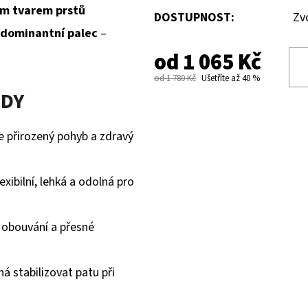
m tvarem prstů
DOSTUPNOST:
Zv
dominantní palec
–
od
1 065 Kč
od 1 780 Kč
Ušetříte až 40 %
ODY
 přirozený pohyb a zdravý
xibilní, lehká a odolná pro
 obouvání a přesné
 stabilizovat patu při