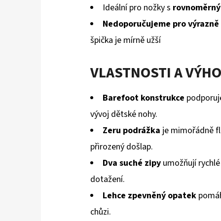
Ideální pro nožky s
rovnoměrný
hvězdiček.
Nedoporučujeme pro výrazně 
špička je mírně užší
VLASTNOSTI A VÝH
Barefoot konstrukce
podporuje
vývoj dětské nohy.
Zeru podrážka
je mimořádně fle
přirozený došlap.
Dva suché zipy
umožňují rychlé
dotažení.
Lehce zpevněný opatek
pomáhá
chůzi.