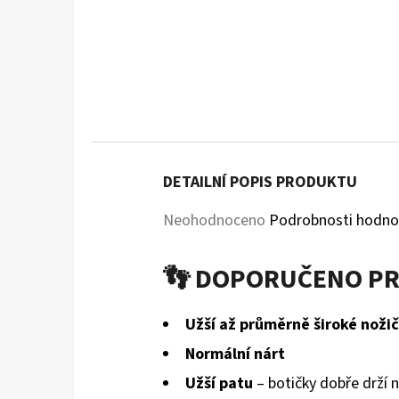
DETAILNÍ POPIS PRODUKTU
Průměrné
Neohodnoceno
Podrobnosti hodno
hodnocení
👣 DOPORUČENO P
produktu
je
Užší až průměrně široké noži
0,0
Normální nárt
z
Užší patu
– botičky dobře drží 
5