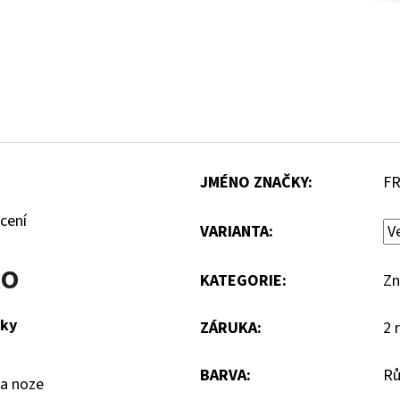
JMÉNO ZNAČKY
:
F
cení
VARIANTA:
RO
KATEGORIE
:
Zn
čky
ZÁRUKA
:
2 
BARVA
:
Rů
na noze