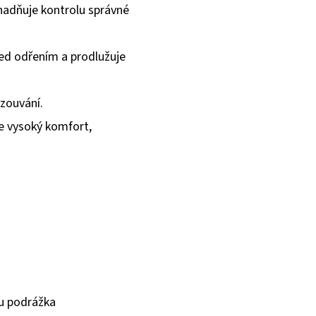
adňuje kontrolu správné
řed odřením a prodlužuje
zouvání.
je vysoký komfort,
ru podrážka