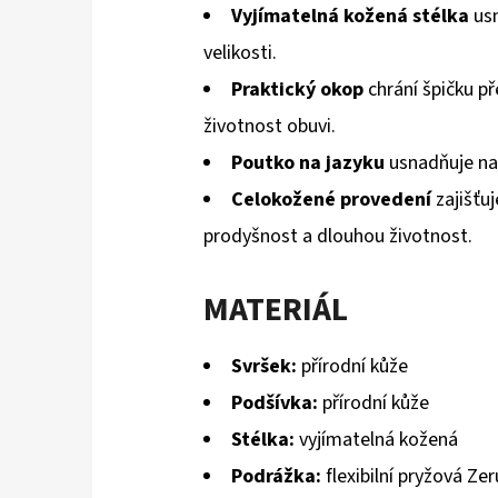
Vyjímatelná kožená stélka
usn
velikosti.
Praktický okop
chrání špičku p
životnost obuvi.
Poutko na jazyku
usnadňuje na
Celokožené provedení
zajišťu
prodyšnost a dlouhou životnost.
MATERIÁL
Svršek:
přírodní kůže
Podšívka:
přírodní kůže
Stélka:
vyjímatelná kožená
Podrážka:
flexibilní pryžová Ze