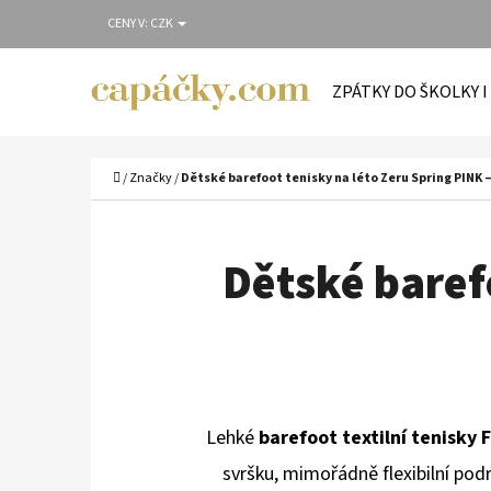
K
Přejít
CENY V:
CZK
O
Zpět
Zpět
na
Š
do
do
obsah
ZPÁTKY DO ŠKOLKY I
Í
obchodu
obchodu
C
K
Domů
/
Značky
/
Dětské barefoot tenisky na léto Zeru Spring PINK
Dětské barefo
Lehké
barefoot textilní tenisky 
svršku, mimořádně flexibilní pod