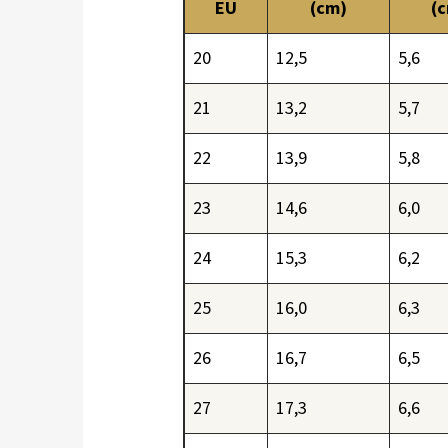
EU
(cm)
(
20
12,5
5,6
21
13,2
5,7
22
13,9
5,8
23
14,6
6,0
24
15,3
6,2
25
16,0
6,3
26
16,7
6,5
27
17,3
6,6