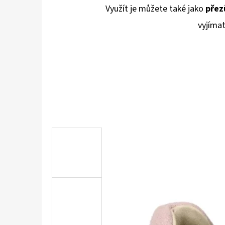
Využít je můžete také jako
přez
vyjímat
KOŽENÉ CAPÁČKY S KOŽENOU PODRÁŽKOU
ŠTĚNĚ HNĚDÁ CAROZOO
410 Kč