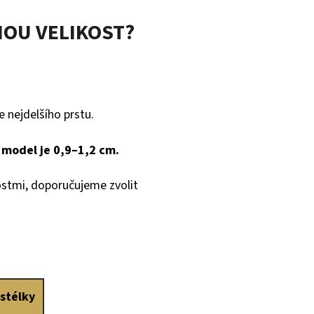
NOU VELIKOST?
 nejdelšího prstu.
model je 0,9–1,2 cm.
ostmi, doporučujeme zvolit
 stélky