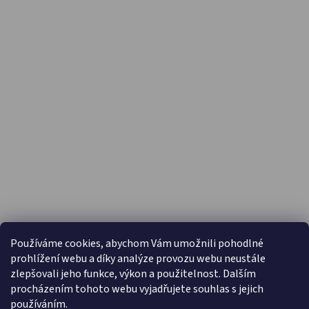
PŘIJÍMÁME ONLINE PLATBY
Používáme cookies, abychom Vám umožnili pohodlné
prohlížení webu a díky analýze provozu webu neustále
zlepšovali jeho funkce, výkon a použitelnost. Dalším
procházením tohoto webu vyjadřujete souhlas s jejich
používáním.