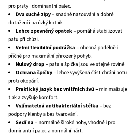
pro prsty i dominantní palec.
Dva suché zipy
– snadné nazouvání a dobré
dotažení i na úzký kotník.
Lehce zpevněný opatek
– pomáhá stabilizovat
patu při chůzi.
Velmi flexibilní podrážka
– ohebná podélně i
příčně pro maximální přirozený pohyb.
Nulový drop
– pata a špička jsou ve stejné rovině.
Ochrana špičky
– lehce vyvýšená část chrání botu
proti okopání.
Praktický jazyk bez vnitřních švů
– minimalizuje
tlak a zvyšuje komfort.
Vyjímatelná antibakteriální stélka
– bez
podpory klenby a bez tvarování.
Sedí na
– normálně široké nohy, vhodné i pro
dominantní palec a normální nárt.