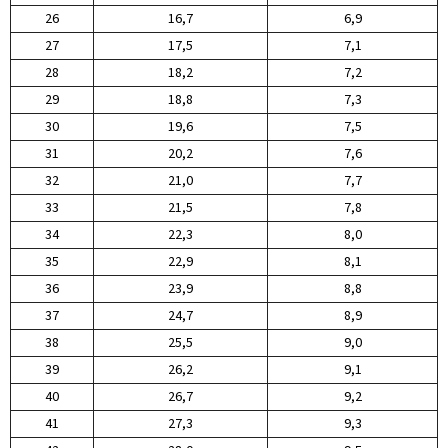
26
16,7
6,9
27
17,5
7,1
28
18,2
7,2
29
18,8
7,3
30
19,6
7,5
31
20,2
7,6
32
21,0
7,7
33
21,5
7,8
34
22,3
8,0
35
22,9
8,1
36
23,9
8,8
37
24,7
8,9
38
25,5
9,0
39
26,2
9,1
40
26,7
9,2
41
27,3
9,3