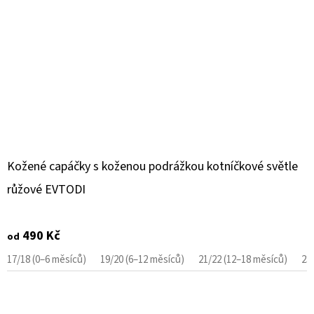
Kožené capáčky s koženou podrážkou kotníčkové světle
růžové EVTODI
490 Kč
od
17/18 (0–6 měsíců)
19/20 (6–12 měsíců)
21/22 (12–18 měsíců)
23