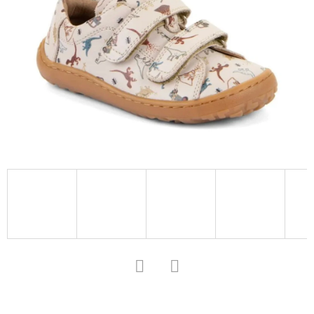
D
O
P
O
R
U
Č
U
J
E
M
E
KOŽENÉ
Facebook
Twitter
CAPÁČKY
S