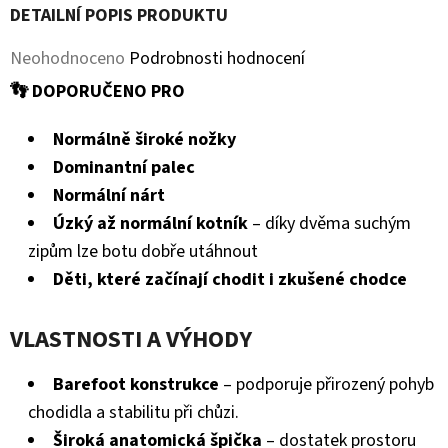
KOŽENOU
DETAILNÍ POPIS PRODUKTU
PODRÁŽKOU
PTÁČEK
Průměrné
Neohodnoceno
Podrobnosti hodnocení
RŮŽOVÝ
CAROZOO
hodnocení
👣 DOPORUČENO PRO
410
produktu
Kč
Normálně široké nožky
je
Dominantní palec
0,0
Normální nárt
z
Úzký až normální kotník
– díky dvěma suchým
zipům lze botu dobře utáhnout
5
Děti, které začínají chodit i zkušené chodce
hvězdiček.
VLASTNOSTI A VÝHODY
Barefoot konstrukce
– podporuje přirozený pohyb
chodidla a stabilitu při chůzi.
Široká anatomická špička
– dostatek prostoru