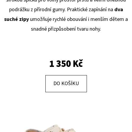
E
podrážku z přírodní gumy. Praktické zapínání na
dva
T
suché zipy
umožňuje rychlé obouvání i menším dětem a
E
snadné přizpůsobení tvaru nohy.
N
A
J
Í
1 350 Kč
T
?
DO KOŠÍKU
HLEDAT