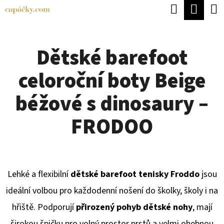
K
Hledat
Náku
Přejít
O
Zpět
Zpět
na
koší
Š
obsah
Dětské barefoot
Í
C
K
celoroční boty Beige
O
P
béžové s dinosaury –
O
FRODOO
T
Ř
E
Lehké a flexibilní
dětské barefoot tenisky Froddo
jsou
B
ideální volbou pro každodenní nošení do školky, školy i na
U
hřiště. Podporují
přirozený pohyb dětské nohy
, mají
J
širokou špičku pro volný prostor prstů a velmi ohebnou