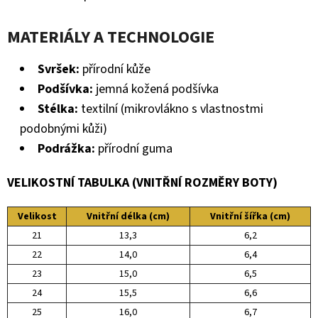
MATERIÁLY A TECHNOLOGIE
Svršek:
přírodní kůže
Podšívka:
jemná kožená podšívka
Stélka:
textilní (mikrovlákno s vlastnostmi
podobnými kůži)
Podrážka:
přírodní guma
VELIKOSTNÍ TABULKA (VNITŘNÍ ROZMĚRY BOTY)
Velikost
Vnitřní délka (cm)
Vnitřní šířka (cm)
21
13,3
6,2
22
14,0
6,4
23
15,0
6,5
24
15,5
6,6
25
16,0
6,7