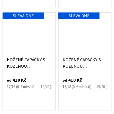
SLEVA DNE
SLEVA DNE
KOŽENÉ CAPÁČKY S
KOŽENÉ CAPÁČKY S
KOŽENOU
KOŽENOU
PODRÁŽKOU
PODRÁŽKOU
SANDÁLKY MÉĎA
SANDÁLKY MEDVÍDEK
410 Kč
410 Kč
od
od
EBOOBA
EBOOBA
17/18 (0–6 měsíců)
19/20 (6–12 měsíců)
17/18 (0–6 měsíců)
21/22 (12–18 měsíců)
19/20 (6–1