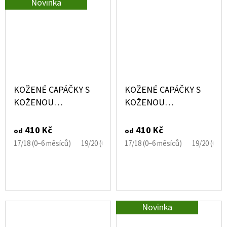
Novinka
KOŽENÉ CAPÁČKY S
KOŽENÉ CAPÁČKY S
KOŽENOU
KOŽENOU
PODRÁŽKOU
PODRÁŽKOU MÉĎA
KROKODÝL EBOOBA
EBOOBA
410 Kč
410 Kč
od
od
17/18 (0–6 měsíců)
19/20 (6–12 měsíců)
17/18 (0–6 měsíců)
21/22 (12–18 měsíců)
19/20 (6–1
Novinka