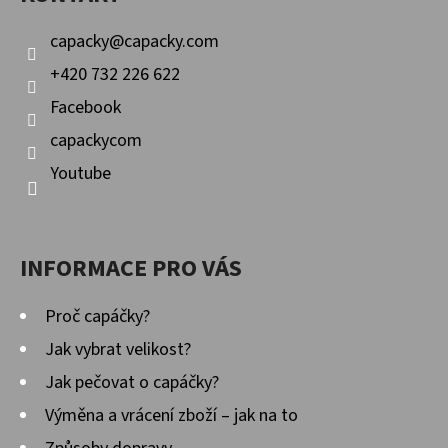
T
Y
Í
V
capacky
@
capacky.com
Ý
+420 732 226 622
P
Facebook
I
capackycom
S
U
Youtube
INFORMACE PRO VÁS
Proč capáčky?
Jak vybrat velikost?
Jak pečovat o capáčky?
Výměna a vrácení zboží – jak na to