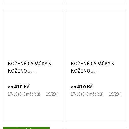
KOŽENÉ CAPÁČKY S
KOŽENÉ CAPÁČKY S
KOŽENOU
KOŽENOU
PODRÁŽKOU KOČIČKA
PODRÁŽKOU KRÁLÍK
EBOOBA
EBOOBA
410 Kč
410 Kč
od
od
17/18 (0–6 měsíců)
19/20 (6–12 měsíců)
17/18 (0–6 měsíců)
21/22 (12–18 měsíců)
19/20 (6–1