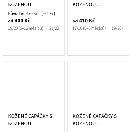
KOŽENOU
KOŽENOU
PODRÁŽKOU SANDÁLE
PODRÁŽKOU BÍLÁ
Původně:
430 Kč
(–11 %)
ČERNÉ EBOOBA
KOČIČKA EBOOBA
400 Kč
410 Kč
od
od
19/20 (6–12 měsíců)
21/22 (12–18 měsíců)
17/18 (0–6 měsíců)
23/24 (18–24 měsíců)
19/20 (6–1
KOŽENÉ CAPÁČKY S
KOŽENÉ CAPÁČKY S
KOŽENOU
KOŽENOU
PODRÁŽKOU BÍLÝ
PODRÁŽKOU