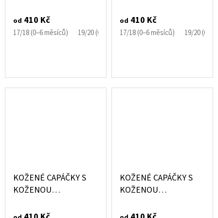
PODRÁŽKOU
PODRÁŽKOU
PERFOROVANÉ HNĚDÉ
PERFOROVANÉ ŠEDÉ
410 Kč
410 Kč
od
od
EBOOBA
EBOOBA
17/18 (0–6 měsíců)
19/20 (6–12 měsíců)
17/18 (0–6 měsíců)
21/22 (12–18 měsíců)
19/20 (6–1
KOŽENÉ CAPÁČKY S
KOŽENÉ CAPÁČKY S
KOŽENOU
KOŽENOU
PODRÁŽKOU RAKETA
PODRÁŽKOU SANDÁLE
ČERNÁ EBOOBA
ČERNOHNĚDÉ
410 Kč
410 Kč
od
od