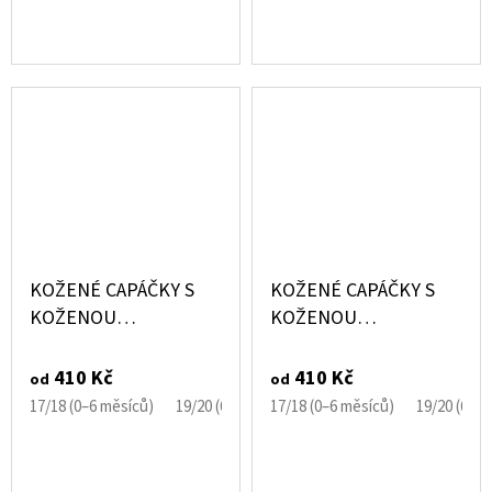
KOŽENÉ CAPÁČKY S
KOŽENÉ CAPÁČKY S
KOŽENOU
KOŽENOU
PODRÁŽKOU
PODRÁŽKOU JELEN
JEDNOROŽEC
EBOOBA
410 Kč
410 Kč
od
od
EBOOBA
17/18 (0–6 měsíců)
19/20 (6–12 měsíců)
17/18 (0–6 měsíců)
21/22 (12–18 měsíců)
19/20 (6–1