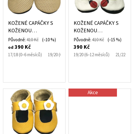
I
MICROFLEECEM
K
ČERNÉ
S
T
380
P
Kč
KOŽENÉ CAPÁČKY S
KOŽENÉ CAPÁČKY S
Ů
Původně:
R
KOŽENOU
KOŽENOU
430
PODRÁŽKOU
PODRÁŽKOU SANDÁLE
Kč
O
Původně:
410 Kč
(–10 %)
Původně:
410 Kč
(–15 %)
PERFOROVANÉ
BÍLÉ S BERUŠKOU
390 Kč
390 Kč
od
D
BÉŽOVÉ EBOOBA
EBOOBA
17/18 (0–6 měsíců)
19/20 (6–12 měsíců)
19/20 (6–12 měsíců)
21/22 (12–18 měsíců)
21/22 (12
U
K
T
Ů
Akce