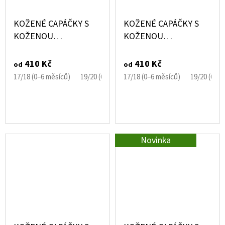
KOŽENÉ CAPÁČKY S
KOŽENÉ CAPÁČKY S
KOŽENOU
KOŽENOU
PODRÁŽKOU PANDA
PODRÁŽKOU PEJSEK
EBOOBA
CORGI EBOOBA
410 Kč
410 Kč
od
od
17/18 (0–6 měsíců)
19/20 (6–12 měsíců)
17/18 (0–6 měsíců)
21/22 (12–18 měsíců)
19/20 (6–1
Novinka