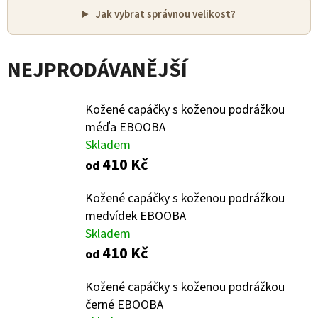
E
Jak vybrat správnou velikost?
T
E
NEJPRODÁVANĚJŠÍ
N
A
Kožené capáčky s koženou podrážkou
J
méďa EBOOBA
Í
Skladem
410 Kč
T
od
?
Kožené capáčky s koženou podrážkou
medvídek EBOOBA
Skladem
410 Kč
od
HLEDAT
Kožené capáčky s koženou podrážkou
černé EBOOBA