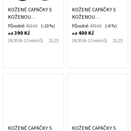
KOŽENÉ CAPÁČKY S
KOŽENÉ CAPÁČKY S
KOŽENOU
KOŽENOU
PODRÁŽKOU SANDÁLE
PODRÁŽKOU LEDNÍ
Původně:
410 Kč
(–10 %)
Původně:
430 Kč
(–6 %)
ŽLUTÉ S KVĚTINAMI
MEDVĚD EBOOBA
390 Kč
400 Kč
od
od
EBOOBA
19/20 (6–12 měsíců)
21/22 (12–18 měsíců)
19/20 (6–12 měsíců)
23/24 (18–24 měsíců)
21/22 (12
KOŽENÉ CAPÁČKY S
KOŽENÉ CAPÁČKY S