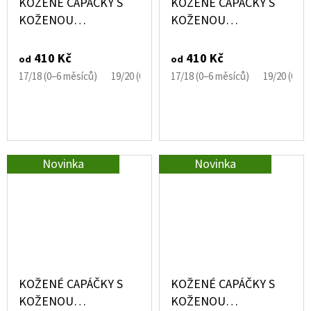
KOŽENÉ CAPÁČKY S
KOŽENÉ CAPÁČKY S
KOŽENOU
KOŽENOU
PODRÁŽKOU PEJSEK
PODRÁŽKOU
EBOOBA
PERFOROVANÉ ČERNÉ
410 Kč
410 Kč
od
od
EBOOBA
17/18 (0–6 měsíců)
19/20 (6–12 měsíců)
17/18 (0–6 měsíců)
21/22 (12–18 měsíců)
19/20 (6–1
Novinka
Novinka
KOŽENÉ CAPÁČKY S
KOŽENÉ CAPÁČKY S
KOŽENOU
KOŽENOU