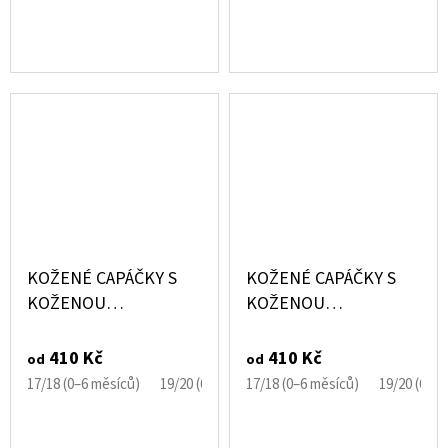
KOŽENÉ CAPÁČKY S
KOŽENÉ CAPÁČKY S
KOŽENOU
KOŽENOU
PODRÁŽKOU
PODRÁŽKOU
SANDÁLKY BÉŽOVÉ
SANDÁLKY ČERNÉ
410 Kč
410 Kč
od
od
EBOOBA
EBOOBA
17/18 (0–6 měsíců)
19/20 (6–12 měsíců)
17/18 (0–6 měsíců)
21/22 (12–18 měsíců)
19/20 (6–1