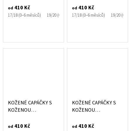
KVĚT EBOOBA
BULDOČEK EBOOBA
410 Kč
410 Kč
od
od
17/18 (0–6 měsíců)
19/20 (6–12 měsíců)
17/18 (0–6 měsíců)
21/22 (12–18 měsíců)
19/20 (6–1
KOŽENÉ CAPÁČKY S
KOŽENÉ CAPÁČKY S
KOŽENOU
KOŽENOU
PODRÁŽKOU ČERNÉ
PODRÁŽKOU HNĚDÉ
EBOOBA
EBOOBA
410 Kč
410 Kč
od
od