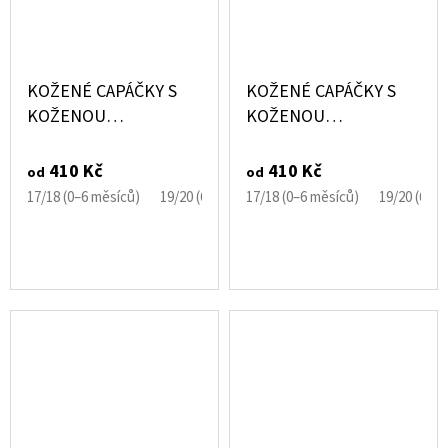
KOŽENÉ CAPÁČKY S
KOŽENÉ CAPÁČKY S
KOŽENOU
KOŽENOU
PODRÁŽKOU OVEČKA
PODRÁŽKOU OVEČKA
ČERNÁ EBOOBA
SVĚTLÁ EBOOBA
410 Kč
410 Kč
od
od
17/18 (0–6 měsíců)
19/20 (6–12 měsíců)
17/18 (0–6 měsíců)
21/22 (12–18 měsíců)
19/20 (6–1