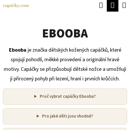
K
Hledat
Náku
Přejít
O
Zpět
Zpět
na
koší
Š
obsah
EBOOBA
Í
C
K
O
Ebooba
je značka dětských kožených capáčků, které
P
spojují pohodlí, měkké provedení a originální hravé
O
motivy. Capáčky se přizpůsobují dětské nožce a umožňují
T
jí přirozený pohyb při lezení, hraní i prvních krůčcích.
Ř
E
Proč vybrat capáčky Ebooba?
B
U
Pro jaké děti jsou vhodné?
J