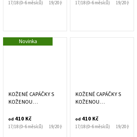
17/18 (0–6 měsíců)
19/20 (6–12 měsíců)
17/18 (0–6 měsíců)
21/22 (12–18 měsíců)
19/20 (6–1
Novinka
KOŽENÉ CAPÁČKY S
KOŽENÉ CAPÁČKY S
KOŽENOU
KOŽENOU
PODRÁŽKOU HNĚDÝ
PODRÁŽKOU
BULDOČEK NA HNĚDÉ
HOLUBICE EBOOBA
410 Kč
410 Kč
od
od
EBOOBA
17/18 (0–6 měsíců)
19/20 (6–12 měsíců)
17/18 (0–6 měsíců)
21/22 (12–18 měsíců)
19/20 (6–1