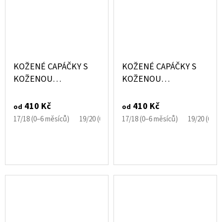
KOŽENÉ CAPÁČKY S
KOŽENÉ CAPÁČKY S
KOŽENOU
KOŽENOU
PODRÁŽKOU
PODRÁŽKOU OVEČKA
MEDVÍDEK EBOOBA
BÍLÁ EBOOBA
410 Kč
410 Kč
od
od
17/18 (0–6 měsíců)
19/20 (6–12 měsíců)
17/18 (0–6 měsíců)
21/22 (12–18 měsíců)
19/20 (6–1