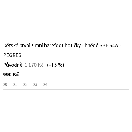
Dětské první zimní barefoot botičky - hnědé SBF 64W -
PEGRES
Původně:
1 170 Kč
(–15 %)
990 Kč
20
21
22
23
24