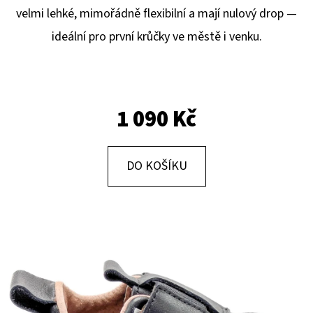
E
velmi lehké, mimořádně flexibilní a mají nulový drop —
T
ideální pro první krůčky ve městě i venku.
E
N
A
1 090 Kč
J
Í
T
DO KOŠÍKU
?
HLEDAT