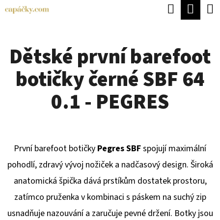
K
Hledat
Náku
Přejít
O
Zpět
Zpět
na
koší
Š
obsah
Dětské první barefoot
Í
C
K
botičky černé SBF 64
O
P
0.1 - PEGRES
O
T
Ř
První barefoot botičky
Pegres SBF
spojují maximální
E
pohodlí, zdravý vývoj nožiček a nadčasový design. Široká
B
anatomická špička dává prstíkům dostatek prostoru,
U
zatímco pruženka v kombinaci s páskem na suchý zip
J
usnadňuje nazouvání a zaručuje pevné držení. Botky jsou