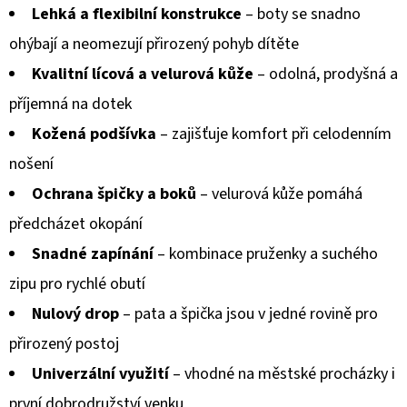
Lehká a flexibilní konstrukce
– boty se snadno
ohýbají a neomezují přirozený pohyb dítěte
Kvalitní lícová a velurová kůže
– odolná, prodyšná a
příjemná na dotek
Kožená podšívka
– zajišťuje komfort při celodenním
nošení
Ochrana špičky a boků
– velurová kůže pomáhá
předcházet okopání
Snadné zapínání
– kombinace pruženky a suchého
zipu pro rychlé obutí
Nulový drop
– pata a špička jsou v jedné rovině pro
přirozený postoj
Univerzální využití
– vhodné na městské procházky i
první dobrodružství venku