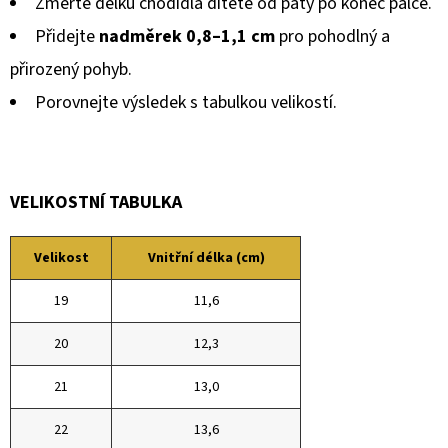
Změřte délku chodidla dítěte od paty po konec palce.
Přidejte
nadměrek 0,8–1,1 cm
pro pohodlný a
přirozený pohyb.
Porovnejte výsledek s tabulkou velikostí.
VELIKOSTNÍ TABULKA
Velikost
Vnitřní délka (cm)
19
11,6
20
12,3
21
13,0
22
13,6