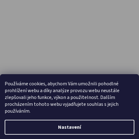
PŘIJÍMÁME ONLINE PLATBY
Používáme cookies, abychom Vám umožnili pohodlné
prohlížení webu a díky analýze provozu webu neustále
zlepšovali jeho funkce, výkon a použitelnost. Dalším
procházením tohoto webu vyjadřujete souhlas s jejich
používáním.
Nastavení
Vytvořil Shoptet