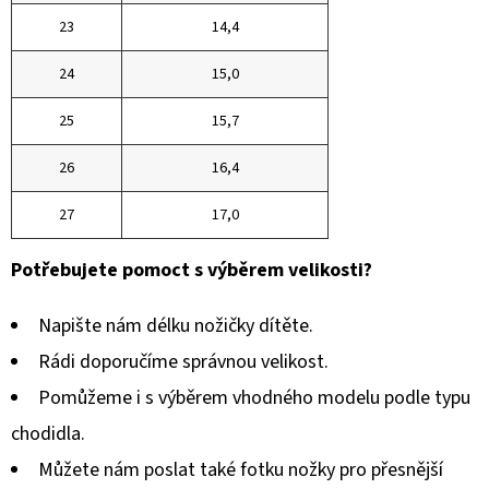
23
14,4
24
15,0
25
15,7
26
16,4
27
17,0
Potřebujete pomoct s výběrem velikosti?
Napište nám délku nožičky dítěte.
Rádi doporučíme správnou velikost.
Pomůžeme i s výběrem vhodného modelu podle typu
chodidla.
Můžete nám poslat také fotku nožky pro přesnější