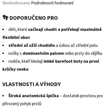
KOŽENOU
Průměrné
Neohodnoceno
Podrobnosti hodnocení
PODRÁŽKOU
MAŠLIČKA
hodnocení
RŮŽOVÁ
👣 DOPORUČENO PRO
CAROZOO
produktu
410
je
děti, které
začínají chodit a potřebují maximálně
Kč
0,0
flexibilní obuv
z
střední až užší chodidlo
a úzkou až střední patu
5
nožky s
dominantním palcem
nebo prsty do vějířku
hvězdiček.
rodiče, kteří hledají
lehké barefoot boty na první
krůčky venku
VLASTNOSTI A VÝHODY
Široká anatomická špička
– dostatek prostoru pro
přirozený pohyb prstů