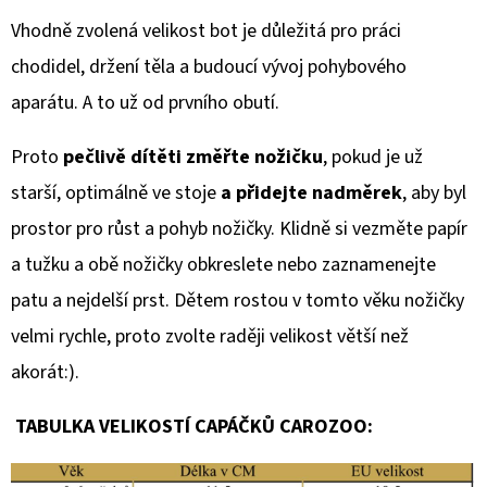
Vhodně zvolená velikost bot je důležitá pro práci
chodidel, držení těla a budoucí vývoj pohybového
aparátu. A to už od prvního obutí.
Proto
pečlivě dítěti změřte nožičku
, pokud je už
starší, optimálně ve stoje
a přidejte nadměrek
, aby byl
prostor pro růst a pohyb nožičky. Klidně si vezměte papír
a tužku a obě nožičky obkreslete nebo zaznamenejte
patu a nejdelší prst. Dětem rostou v tomto věku nožičky
velmi rychle, proto zvolte raději velikost větší než
akorát:).
TABULKA VELIKOSTÍ CAPÁČKŮ CAROZOO: