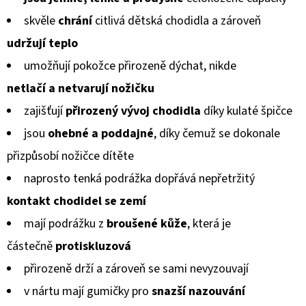
KOŽENOU
produktu
PODRÁŽKOU
skvěle
chrání
citlivá dětská chodidla a zároveň
BERUŠKA
je
A
udržují teplo
KOPRETINA
0,0
CAROZOO
umožňují pokožce přirozeně dýchat, nikde
z
410
netlačí a netvarují
nožičku
5
Kč
zajišťují
přirozený vývoj chodidla
díky kulaté špičce
hvězdiček.
jsou
ohebné a poddajné
, díky čemuž se dokonale
přizpůsobí
nožičce dítěte
naprosto tenká podrážka dopřává nepřetržitý
kontakt chodidel
se zemí
mají podrážku z
broušené kůže
, která je
částečně
protiskluzová
přirozeně drží a zároveň se sami nevyzouvají
v nártu mají gumičky pro
snazší nazouvání