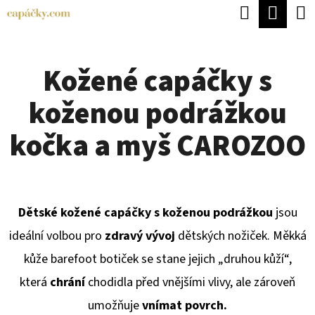
K
Hledat
Náku
Přejít
O
Zpět
Zpět
na
koší
Š
obsah
Kožené capáčky s
Í
C
K
koženou podrážkou
O
P
kočka a myš CAROZOO
O
T
Ř
Dětské kožené capáčky s koženou podrážkou
jsou
E
ideální volbou pro
zdravý vývoj
dětských nožiček. Měkká
B
kůže barefoot botiček se stane jejich „druhou kůží“,
U
která
chrání
chodidla před vnějšími vlivy, ale zároveň
J
umožňuje
vnímat povrch.