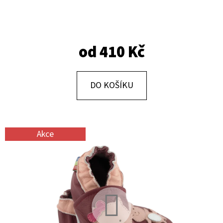
E
T
E
od
410 Kč
N
A
J
DO KOŠÍKU
Í
T
?
Akce
HLEDAT