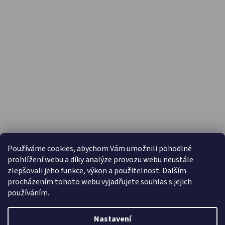
PŘIJÍMÁME ONLINE PLATBY
Používáme cookies, abychom Vám umožnili pohodlné
prohlížení webu a díky analýze provozu webu neustále
zlepšovali jeho funkce, výkon a použitelnost. Dalším
procházením tohoto webu vyjadřujete souhlas s jejich
používáním.
Nastavení