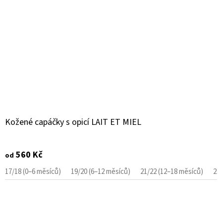
Kožené capáčky s opicí LAIT ET MIEL
560 Kč
od
17/18 (0–6 měsíců)
19/20 (6–12 měsíců)
21/22 (12–18 měsíců)
23