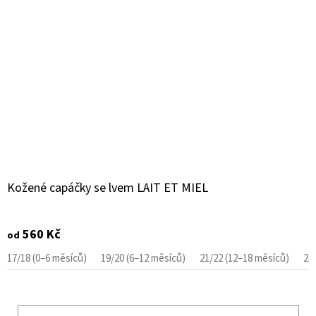
Kožené capáčky se lvem LAIT ET MIEL
560 Kč
od
17/18 (0–6 měsíců)
19/20 (6–12 měsíců)
21/22 (12–18 měsíců)
23