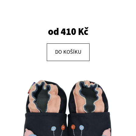
E
T
E
od
410 Kč
N
A
J
DO KOŠÍKU
Í
T
?
HLEDAT