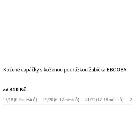
Kožené capáčky s koženou podrážkou žabička EBOOBA
410 Kč
od
17/18 (0–6 měsíců)
19/20 (6–12 měsíců)
21/22 (12–18 měsíců)
23