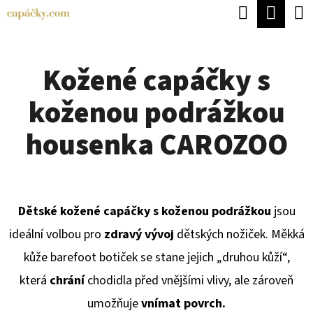
K
Hledat
Náku
Přejít
O
Zpět
Zpět
na
koší
Š
obsah
Kožené capáčky s
Í
C
K
koženou podrážkou
O
P
housenka CAROZOO
O
T
Ř
Dětské kožené capáčky s koženou podrážkou
jsou
E
ideální volbou pro
zdravý vývoj
dětských nožiček. Měkká
B
kůže barefoot botiček se stane jejich „druhou kůží“,
U
která
chrání
chodidla před vnějšími vlivy, ale zároveň
J
umožňuje
vnímat povrch.