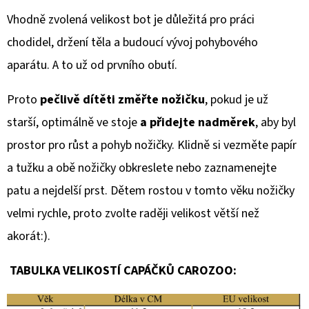
Vhodně zvolená velikost bot je důležitá pro práci
chodidel, držení těla a budoucí vývoj pohybového
aparátu. A to už od prvního obutí.
Proto
pečlivě dítěti změřte nožičku
, pokud je už
starší, optimálně ve stoje
a přidejte nadměrek
, aby byl
prostor pro růst a pohyb nožičky. Klidně si vezměte papír
a tužku a obě nožičky obkreslete nebo zaznamenejte
patu a nejdelší prst. Dětem rostou v tomto věku nožičky
velmi rychle, proto zvolte raději velikost větší než
akorát:).
TABULKA VELIKOSTÍ CAPÁČKŮ CAROZOO: