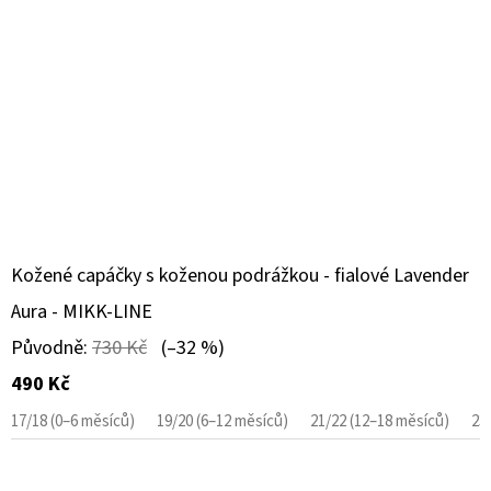
Kožené capáčky s koženou podrážkou - fialové Lavender
Aura - MIKK-LINE
Původně:
730 Kč
(–32 %)
490 Kč
17/18 (0–6 měsíců)
19/20 (6–12 měsíců)
21/22 (12–18 měsíců)
23