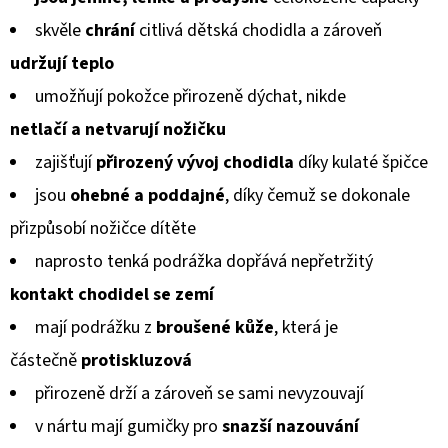
GUMOVOU
produktu
PODRÁŽKOU
skvěle
chrání
citlivá dětská chodidla a zároveň
ŠTĚNĚ
je
NA
udržují teplo
HNĚDÉ
0,0
CAROZOO
umožňují pokožce přirozeně dýchat, nikde
z
520
netlačí a netvarují
nožičku
5
Kč
zajišťují
přirozený vývoj chodidla
díky kulaté špičce
hvězdiček.
jsou
ohebné a poddajné
, díky čemuž se dokonale
přizpůsobí
nožičce dítěte
naprosto tenká podrážka dopřává nepřetržitý
kontakt chodidel
se zemí
mají podrážku z
broušené kůže
, která je
částečně
protiskluzová
přirozeně drží a zároveň se sami nevyzouvají
v nártu mají gumičky pro
snazší nazouvání