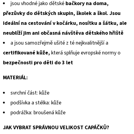
jsou vhodné jako dětské
bačkory na doma,
přezůvky do dětských skupin, školek a škol. Jsou
ideální na cestování v kočárku, nosítku a šátku, ale
neublíží jim ani občasná návštěva dětského hřiště
a jsou samozřejmě ušité z té nejkvalitnější a
certifikované kůže,
která splňuje evropské normy o
bezpečnosti pro děti do 3 let
MATERIÁL:
svrchní část: kůže
podšívka a stélka: kůže
podrážka: broušená kůže
JAK VYBRAT SPRÁVNOU VELIKOST CAPÁČKŮ?