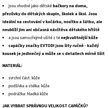
jsou vhodné jako dětské
bačkory na doma,
přezůvky do dětských skupin, školek a škol. Jsou
ideální na cestování v kočárku, nosítku a šátku, ale
neublíží jim ani občasná návštěva dětského hřiště
a jsou samozřejmě ušité z té
nejkvalitnější kůže
capáčky značky EVTODI jsou šity ručně - každý
kousek je jedinečný a může se v detailech mírně lišit
MATERIÁL:
svrchní část: kůže
podšívka a stélka: kůže
podrážka: hladká kůže
JAK VYBRAT SPRÁVNOU VELIKOST CAPÁČKŮ?