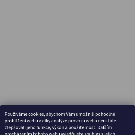
PŘIJÍMÁME ONLINE PLATBY
Používáme cookies, abychom Vám umožnili pohodlné
prohlížení webu a díky analýze provozu webu neustále
zlepšovali jeho funkce, výkon a použitelnost. Dalším
procházením tohoto webu vyjadřujete souhlas s jejich