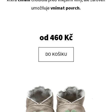
E
umožňuje
vnímat povrch.
T
E
N
A
od
460 Kč
J
Í
DO KOŠÍKU
T
?
HLEDAT