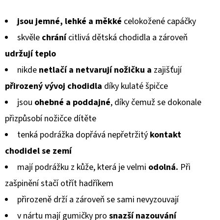
KOŽENOU
hodnocení
PODRÁŽKOU
MAŠLIČKA
jsou jemné, lehké a měkké
celokožené capáčky
produktu
RŮŽOVÁ
CAROZOO
skvěle
chrání
citlivá dětská chodidla a zároveň
je
udržují teplo
410
0,0
Kč
nikde
netlačí a netvarují
nožičku a
zajišťují
z
přirozený vývoj chodidla
díky kulaté špičce
5
jsou
ohebné a poddajné
, díky čemuž se dokonale
hvězdiček.
přizpůsobí
nožičce dítěte
tenká podrážka dopřává nepřetržitý
kontakt
chodidel
se zemí
mají podrážku z kůže, která je velmi
odolná.
Při
zašpinění stačí otřít hadříkem
přirozeně drží a zároveň se sami nevyzouvají
v nártu mají gumičky pro
snazší nazouvání