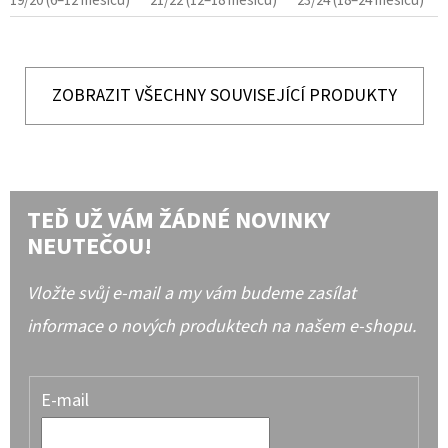
19/20 (6–12 měsíců)
21/22 (12–18 měsíců)
23/24 (18–24 měsíců)
ZOBRAZIT VŠECHNY SOUVISEJÍCÍ PRODUKTY
TEĎ UŽ VÁM ŽÁDNÉ NOVINKY
NEUTEČOU!
Vložte svůj e-mail a my vám budeme zasílat
informace o nových produktech na našem e-shopu.
E-mail