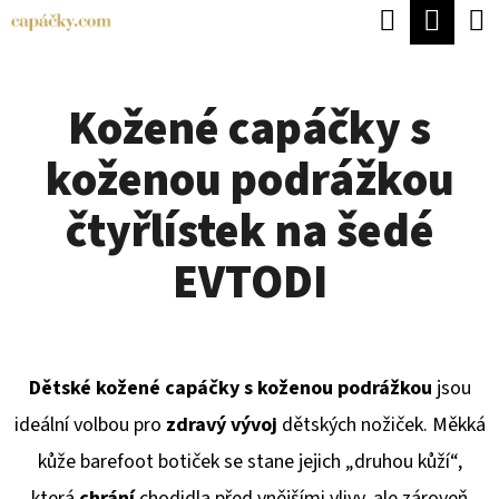
K
Hledat
Náku
Přejít
O
Zpět
Zpět
na
koší
Š
obsah
Kožené capáčky s
Í
C
K
koženou podrážkou
O
P
čtyřlístek na šedé
O
EVTODI
T
Ř
E
Dětské kožené capáčky s koženou podrážkou
jsou
B
ideální volbou pro
zdravý vývoj
dětských nožiček. Měkká
U
kůže barefoot botiček se stane jejich „druhou kůží“,
J
která
chrání
chodidla před vnějšími vlivy, ale zároveň