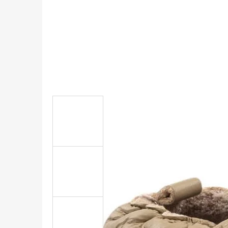
KOŽENÉ CAPÁČKY S KOŽENOU PODRÁŽKOU
ŠTĚNĚ HNĚDÁ CAROZOO
410 Kč