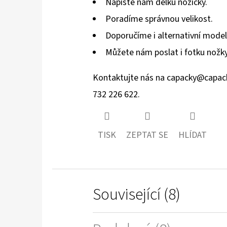
Napište nám délku nožičky.
Poradíme správnou velikost.
Doporučíme i alternativní model
Můžete nám poslat i fotku nožky
Kontaktujte nás na
capacky@capac
732 226 622.
TISK
ZEPTAT SE
HLÍDAT
Související (8)