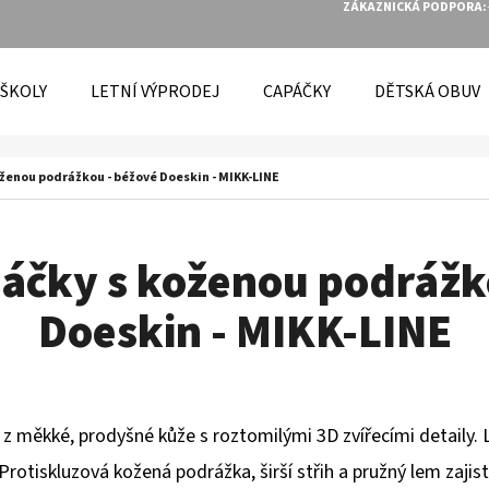
ZÁKAZNICKÁ PODPORA:
 ŠKOLY
LETNÍ VÝPRODEJ
CAPÁČKY
DĚTSKÁ OBUV
O POTŘEBUJETE NAJÍT?
ženou podrážkou - béžové Doeskin - MIKK-LINE
HLEDAT
áčky s koženou podrážk
Doeskin - MIKK-LINE
DOPORUČUJEME
z měkké, prodyšné kůže s roztomilými 3D zvířecími detaily. L
Protiskluzová kožená podrážka, širší střih a pružný lem zajistí 