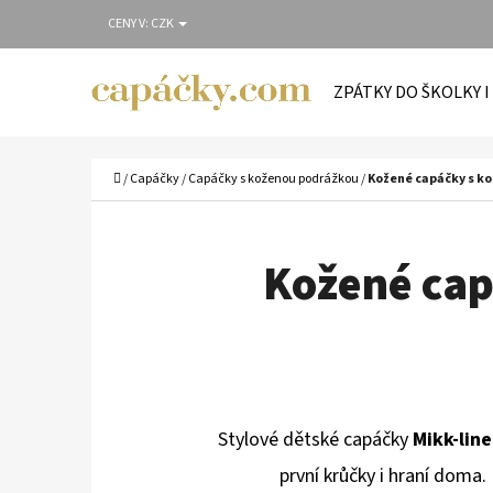
K
Přejít
CENY V:
CZK
O
Zpět
Zpět
na
Š
do
do
obsah
ZPÁTKY DO ŠKOLKY I
Í
obchodu
obchodu
C
K
Domů
/
Capáčky
/
Capáčky s koženou podrážkou
/
Kožené capáčky s ko
Kožené cap
Stylové dětské capáčky
Mikk-line
první krůčky i hraní doma. 