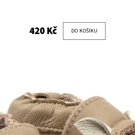
KOŽENÉ CAPÁČKY S KOŽENOU PODRÁŽKOU
KOŽENÉ CAPÁČKY
PTÁČEK RŮŽOVÝ CAROZOO
MAŠLIČKA RŮŽOV
420 Kč
DO KOŠÍKU
410 Kč
410 Kč