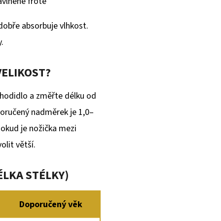
avlněné froté
dobře absorbuje vlhkost.
.
VELIKOST?
chodidlo a změřte délku od
oporučený nadměrek je 1,0–
Pokud je nožička mezi
lit větší.
ÉLKA STÉLKY)
Doporučený věk