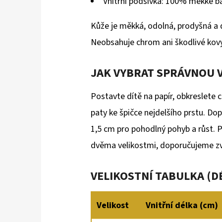
Vnitřní podšívka: 100% měkké b
Kůže je měkká, odolná, prodyšná a 
Neobsahuje chrom ani škodlivé kovy
JAK VYBRAT SPRÁVNOU 
Postavte dítě na papír, obkreslete 
paty ke špičce nejdelšího prstu. D
1,5 cm pro pohodlný pohyb a růst. 
dvěma velikostmi, doporučujeme zvo
VELIKOSTNÍ TABULKA (D
Velikost
Vnitřní délka (cm)