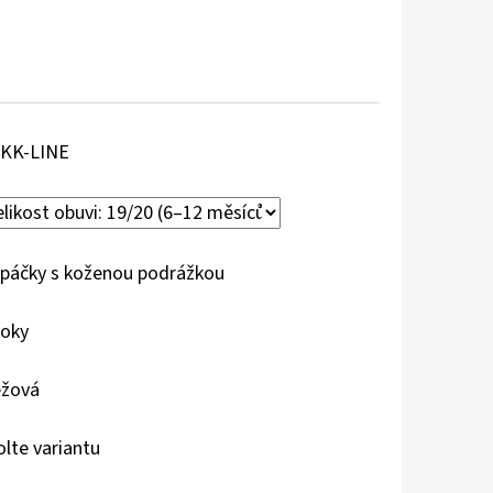
KK-LINE
páčky s koženou podrážkou
roky
žová
olte variantu