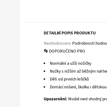
DETAILNÍ POPIS PRODUKTU
Průměrné
Neohodnoceno
Podrobnosti hodno
hodnocení
👣 DOPORUČENO PRO
produktu
Normální a užší nožičky
je
Nožky s nižším až běžným nárt
0,0
Děti od prvních krůčků
z
Domácí nošení, školku i dětskou
5
hvězdiček.
Upozornění:
Model není vhodný pro 