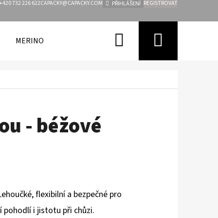
+420 732 226 622
CAPACKY@CAPACKY.COM
REGISTROVAT
PŘIHLÁŠENÍ
Hledat
Nákupn
MERINO
FUNKČNÍ OBLEČENÍ PRO DĚTI
ZNAČKY
košík
ou - béžové
ehoučké, flexibilní a bezpečné pro
pohodlí i jistotu při chůzi.
Následující