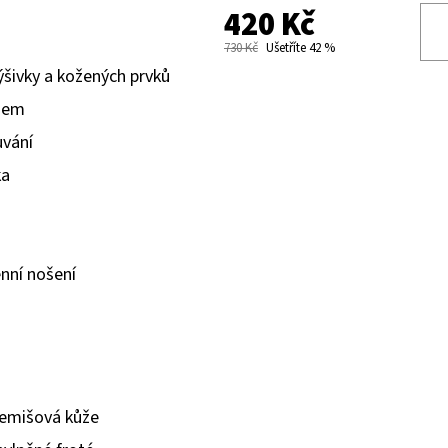
420 Kč
730 Kč
Ušetříte 42 %
ýšivky a kožených prvků
emem
uvání
ka
nní nošení
semišová kůže