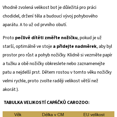
Vhodně zvolená velikost bot je důležitá pro práci
chodidel, držení těla a budoucí vývoj pohybového
aparátu. A to už od prvního obutí.
Proto
pečlivě dítěti změřte nožičku
, pokud je už
starší, optimálně ve stoje
a přidejte nadměrek
, aby byl
prostor pro růst a pohyb nožičky. Klidně si vezměte papír
a tužku a obě nožičky obkreslete nebo zaznamenejte
patu a nejdelší prst. Dětem rostou v tomto věku nožičky
velmi rychle, proto zvolte raději velikost větší než
akorát:).
TABULKA VELIKOSTÍ CAPÁČKŮ CAROZOO: