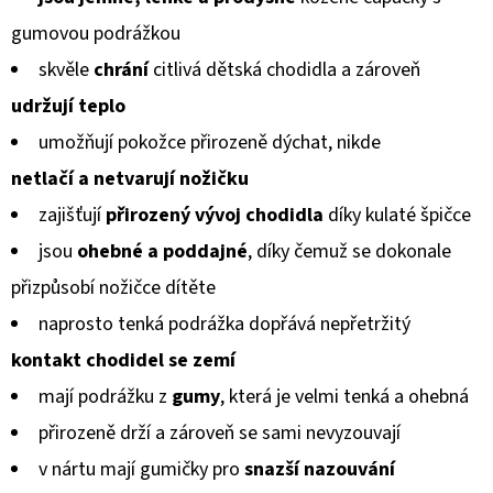
KOŽENOU
produktu
PODRÁŽKOU
gumovou podrážkou
BERUŠKA
je
A
skvěle
chrání
citlivá dětská chodidla a zároveň
KOPRETINA
0,0
CAROZOO
udržují teplo
z
410
umožňují pokožce přirozeně dýchat, nikde
5
Kč
netlačí a netvarují
nožičku
hvězdiček.
zajišťují
přirozený vývoj chodidla
díky kulaté špičce
jsou
ohebné a poddajné
, díky čemuž se dokonale
přizpůsobí
nožičce dítěte
naprosto tenká podrážka dopřává nepřetržitý
kontakt chodidel
se zemí
mají podrážku z
gumy
, která je velmi tenká a ohebná
přirozeně drží a zároveň se sami nevyzouvají
v nártu mají gumičky pro
snazší nazouvání