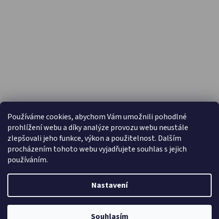
PŘIJÍMÁME ONLINE PLATBY
Používáme cookies, abychom Vám umožnili pohodlné
prohlížení webu a díky analýze provozu webu neustále
zlepšovali jeho funkce, výkon a použitelnost. Dalším
procházením tohoto webu vyjadřujete souhlas s jejich
používáním.
Nastavení
Vytvořil Shoptet
Copyright 2026
Capáčky.com
. Všechna práva vyhrazena.
Souhlasím