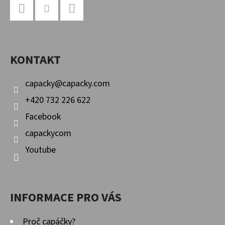
Á
P
Facebook
Instagram
YouTube
A
KONTAKT
T
Í
capacky
@
capacky.com
+420 732 226 622
Facebook
capackycom
Youtube
INFORMACE PRO VÁS
Proč capáčky?