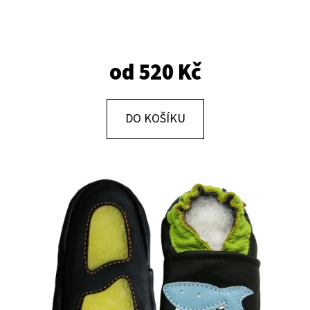
E
T
E
od
520 Kč
N
A
J
DO KOŠÍKU
Í
T
?
HLEDAT