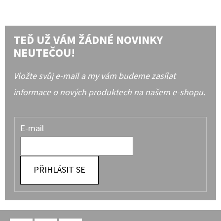
TEĎ UŽ VÁM ŽÁDNÉ NOVINKY
NEUTEČOU!
Vložte svůj e-mail a my vám budeme zasílat
informace o nových produktech na našem e-shopu.
E-mail
PŘIHLÁSIT SE
Z