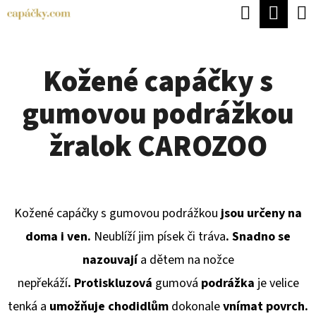
K
Hledat
Náku
Přejít
O
Zpět
Zpět
na
koší
Š
obsah
Kožené capáčky s
Í
C
K
gumovou podrážkou
O
P
žralok CAROZOO
O
T
Ř
Kožené capáčky s gumovou podrážkou
jsou určeny na
E
doma i ven.
Neublíží jim písek či tráva
. Snadno se
B
nazouvají
a dětem na nožce
U
nepřekáží
.
P
rotiskluzová
gumová
podrážka
je velice
J
tenká a
umožňuje chodidlům
dokonale
vnímat povrch.