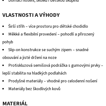
Domácí nošení, školku i dětskou skupinu
VLASTNOSTI A VÝHODY
Širší střih – více prostoru pro dětské chodidlo
Měkké a flexibilní provedení – pohodlí a přirozený
pohyb
Slip-on konstrukce se suchým zipem – snadné
obouvání a jisté držení na noze
Protiskluzová semišová podrážka s gumovými prvky –
lepší stabilita na hladkých podlahách
Prodyšné materiály – vhodné pro celodenní nošení
Materiály bez škodlivých kovů
MATERIÁL