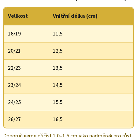
Velikost
Vnitřní délka (cm)
16/19
11,5
20/21
12,5
22/23
13,5
23/24
14,5
24/25
15,5
26/27
16,5
Doporučujeme přičíst 1,0–1,5 cm jako nadměrek pro růst.