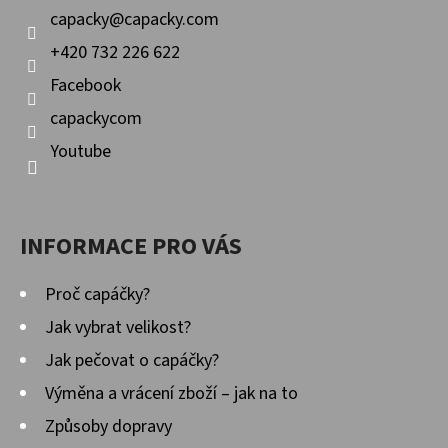
Í
capacky
@
capacky.com
+420 732 226 622
Facebook
capackycom
Youtube
INFORMACE PRO VÁS
Proč capáčky?
Jak vybrat velikost?
Jak pečovat o capáčky?
Výměna a vrácení zboží – jak na to
Způsoby dopravy