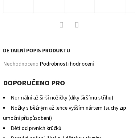
KOŽENOU
PODRÁŽKOU
MÉĎA
EBOOBA
410
Kč
Facebook
Twitter
DETAILNÍ POPIS PRODUKTU
Průměrné
Neohodnoceno
Podrobnosti hodnocení
hodnocení
DOPORUČENO PRO
produktu
je
Normální až širší nožičky (díky širšímu střihu)
0,0
Nožky s běžným až lehce vyšším nártem (suchý zip
z
umožní přizpůsobení)
5
Děti od prvních krůčků
hvězdiček.