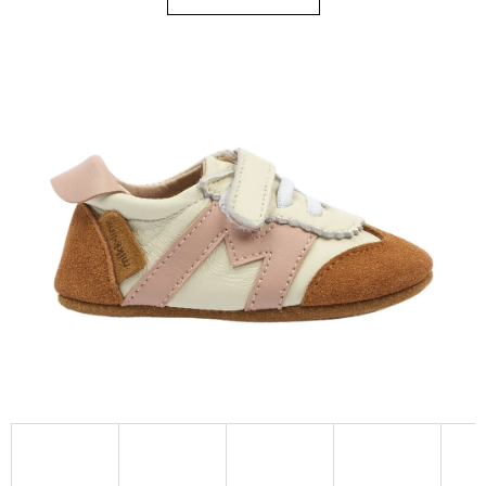
D
O
P
O
R
U
Č
U
J
E
M
E
KOŽENÉ
CAPÁČKY
S