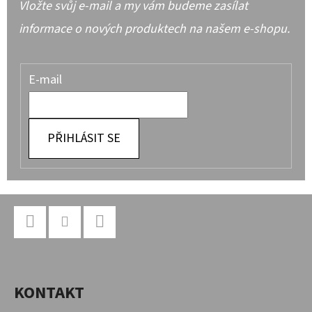
Vložte svůj e-mail a my vám budeme zasílat
informace o nových produktech na našem e-shopu.
E-mail
PŘIHLÁSIT SE
Z
Á
P
Facebook
Instagram
YouTube
A
KONTAKT
T