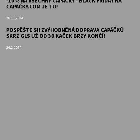
-10% NA VŠECHNY CAPÁČKY - BLACK FRIDAY NA
CAPÁČKY.COM JE TU!
28.11.2024
POSPĚŠTE SI! ZVÝHODNĚNÁ DOPRAVA CAPÁČKŮ
SKRZ GLS UŽ OD 30 KAČEK BRZY KONČÍ!
26.2.2024