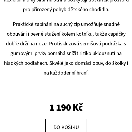
E
pro přirozený pohyb dětského chodidla.
T
E
Praktické zapínání na suchý zip umožňuje snadné
N
obouvání i pevné stažení kolem kotníku, takže capáčky
A
dobře drží na noze. Protiskluzová semišová podrážka s
J
gumovými prvky pomáhá snížit riziko uklouznutí na
Í
hladkých podlahách. Skvělé jako domácí obuv, do školky i
T
na každodenní hraní.
?
1 190 Kč
HLEDAT
DO KOŠÍKU