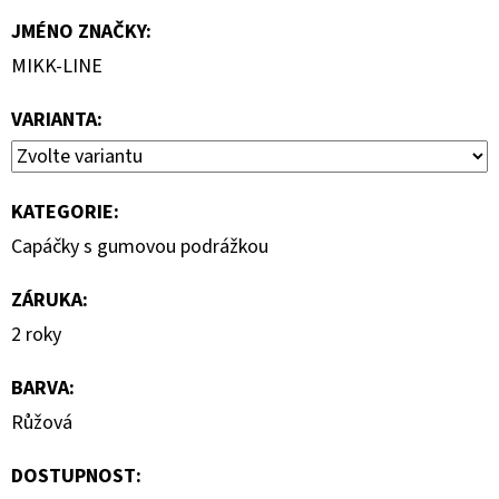
JMÉNO ZNAČKY
:
MIKK-LINE
VARIANTA:
KATEGORIE
:
Capáčky s gumovou podrážkou
ZÁRUKA
:
2 roky
BARVA
:
Růžová
DOSTUPNOST: