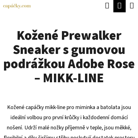
K
Hledat
Náku
Přejít
O
Zpět
Zpět
na
koší
Š
obsah
Kožené Prewalker
Í
C
K
Sneaker s gumovou
O
P
podrážkou Adobe Rose
O
– MIKK-LINE
T
Ř
E
Kožené capáčky mikk-line pro miminka a batolata jsou
B
ideální volbou pro první krůčky i každodenní domácí
U
nošení. Udrží malé nožky příjemně v teple, jsou měkké,
J
flexibilní a díky širšímu střihu poskytují dostatek prostoru