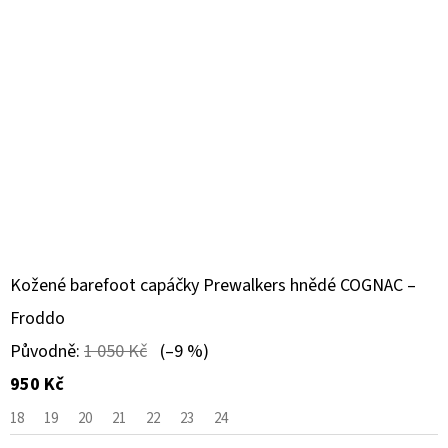
Kožené barefoot capáčky Prewalkers hnědé COGNAC –
Froddo
Původně:
1 050 Kč
(–9 %)
950 Kč
18
19
20
21
22
23
24