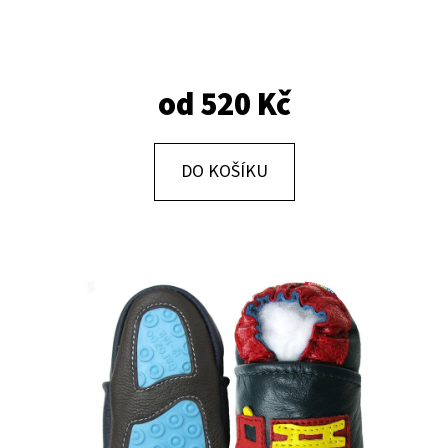
E
T
E
od
520 Kč
N
A
J
DO KOŠÍKU
Í
T
?
HLEDAT