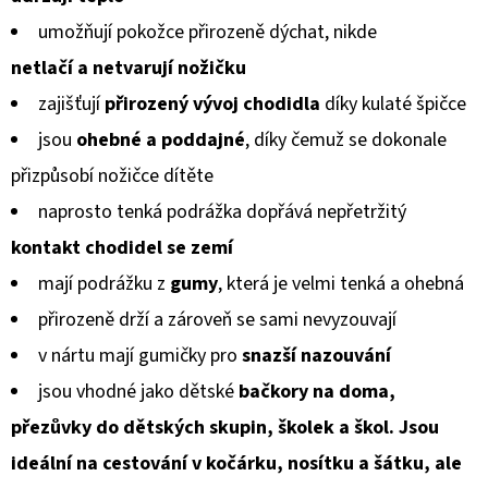
MICROFLEECEM
z
ČERNÉ
umožňují pokožce přirozeně dýchat, nikde
5
380
netlačí a netvarují
nožičku
Kč
hvězdiček.
Původně:
zajišťují
přirozený vývoj chodidla
díky kulaté špičce
430
Kč
jsou
ohebné a poddajné
, díky čemuž se dokonale
přizpůsobí
nožičce dítěte
naprosto tenká podrážka dopřává nepřetržitý
kontakt chodidel
se zemí
mají podrážku z
gumy
, která je velmi tenká a ohebná
přirozeně drží a zároveň se sami nevyzouvají
v nártu mají gumičky pro
snazší nazouvání
jsou vhodné jako dětské
bačkory na doma,
přezůvky do dětských skupin, školek a škol. Jsou
ideální na cestování v kočárku, nosítku a šátku, ale