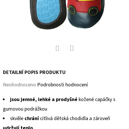
D
O
P
O
R
U
Č
Facebook
Twitter
U
J
DETAILNÍ POPIS PRODUKTU
E
Průměrné
Neohodnoceno
Podrobnosti hodnocení
M
hodnocení
E
jsou jemné, lehké a prodyšné
kožené capáčky s
produktu
gumovou podrážkou
je
SOFTSHELLOVÉ
skvěle
chrání
citlivá dětská chodidla a zároveň
CAPÁČKY
0,0
S
udržují teplo