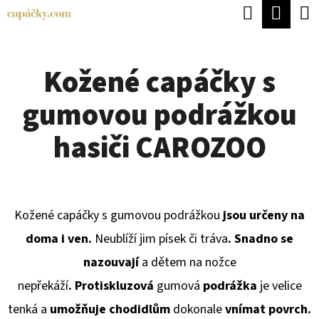
K
Hledat
Náku
Přejít
O
Zpět
Zpět
na
koší
Š
obsah
Kožené capáčky s
Í
C
K
gumovou podrážkou
O
P
hasiči CAROZOO
O
T
Ř
Kožené capáčky s gumovou podrážkou
jsou určeny na
E
doma i ven.
Neublíží jim písek či tráva
. Snadno se
B
nazouvají
a dětem na nožce
U
nepřekáží
.
P
rotiskluzová
gumová
podrážka
je velice
J
tenká a
umožňuje chodidlům
dokonale
vnímat povrch.