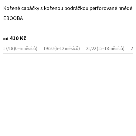
Kožené capáčky s koženou podrážkou perforované hnědé
EBOOBA
410 Kč
od
17/18 (0–6 měsíců)
19/20 (6–12 měsíců)
21/22 (12–18 měsíců)
23