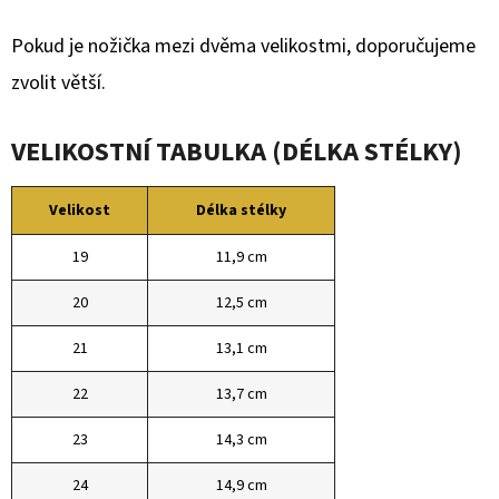
Pokud je nožička mezi dvěma velikostmi, doporučujeme
zvolit větší.
VELIKOSTNÍ TABULKA (DÉLKA STÉLKY)
Velikost
Délka stélky
19
11,9 cm
20
12,5 cm
21
13,1 cm
22
13,7 cm
23
14,3 cm
24
14,9 cm