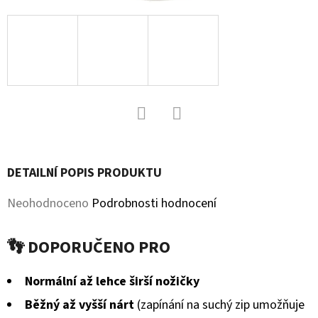
KOŽENOU
PODRÁŽKOU
PTÁČEK
RŮŽOVÝ
CAROZOO
410
Kč
Facebook
Twitter
DETAILNÍ POPIS PRODUKTU
Průměrné
Neohodnoceno
Podrobnosti hodnocení
hodnocení
👣 DOPORUČENO PRO
produktu
je
Normální až lehce širší nožičky
0,0
Běžný až vyšší nárt
(zapínání na suchý zip umožňuje