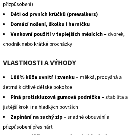
z
přizpůsobení)
5
Děti od prvních krůčků (prewalkers)
hvězdiček.
Domácí nošení, školku i herničku
Venkovní použití v teplejších měsících
– dvorek,
chodník nebo krátké procházky
VLASTNOSTI A VÝHODY
100% kůže uvnitř i zvenku
– měkká, prodyšná a
šetrná k citlivé dětské pokožce
Plná protiskluzová gumová podrážka
– stabilita a
jistější krok i na hladkých površích
Zapínání na suchý zip
– snadné obouvání a
přizpůsobení přes nárt