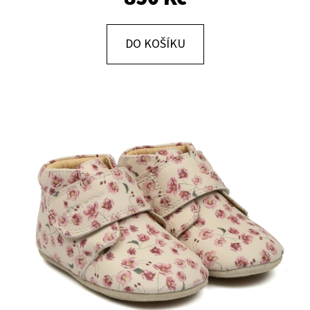
D
DO KOŠÍKU
O
P
O
R
U
Č
U
J
E
M
E
KOŽENÉ
CAPÁČKY
S