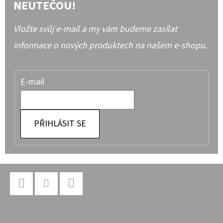
NEUTEČOU!
Vložte svůj e-mail a my vám budeme zasílat
informace o nových produktech na našem e-shopu.
E-mail
PŘIHLÁSIT SE
Z
Á
P
Facebook
Instagram
YouTube
A