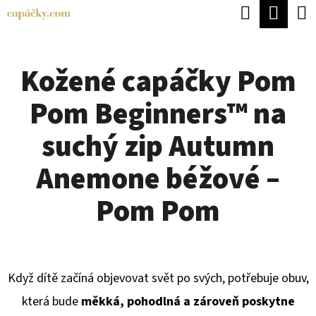
K
Hledat
Náku
Přejít
O
Zpět
Zpět
na
koší
Š
obsah
Kožené capáčky Pom
Í
C
K
Pom Beginners™ na
O
P
suchý zip Autumn
O
Anemone béžové –
T
Ř
Pom Pom
E
B
U
Když dítě začíná objevovat svět po svých, potřebuje obuv,
J
která bude
měkká, pohodlná a zároveň poskytne