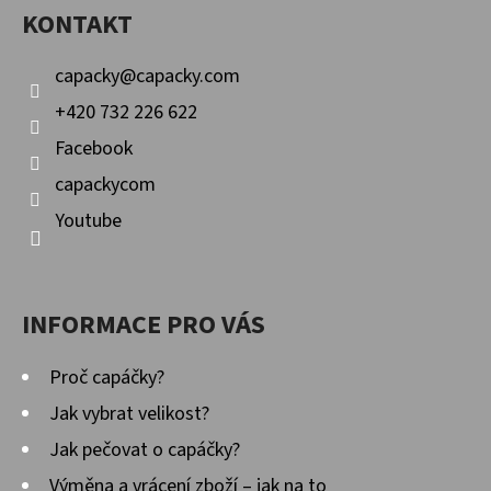
KONTAKT
T
Í
capacky
@
capacky.com
+420 732 226 622
Facebook
capackycom
Youtube
INFORMACE PRO VÁS
Proč capáčky?
Jak vybrat velikost?
Jak pečovat o capáčky?
Výměna a vrácení zboží – jak na to