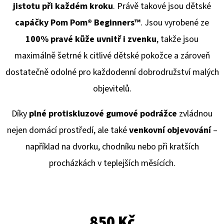
E
jistotu při každém kroku
. Právě takové jsou dětské
T
capáčky Pom Pom® Beginners™
. Jsou vyrobené ze
E
100% pravé kůže uvnitř i zvenku
, takže jsou
N
maximálně šetrné k citlivé dětské pokožce a zároveň
A
dostatečně odolné pro každodenní dobrodružství malých
J
objevitelů.
Í
Díky
plné protiskluzové gumové podrážce
zvládnou
T
nejen domácí prostředí, ale také
venkovní objevování
–
?
například na dvorku, chodníku nebo při kratších
procházkách v teplejších měsících.
HLEDAT
850 Kč