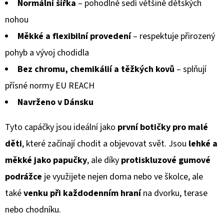
Normální šířka
– pohodlně sedí většině dětských
nohou
Měkké a flexibilní provedení
– respektuje přirozený
pohyb a vývoj chodidla
Bez chromu, chemikálií a těžkých kovů
– splňují
přísné normy EU REACH
Navrženo v Dánsku
Tyto capáčky jsou ideální jako
první botičky pro malé
děti
, které začínají chodit a objevovat svět. Jsou
lehké a
měkké jako papučky
, ale díky
protiskluzové gumové
podrážce
je využijete nejen doma nebo ve školce, ale
také
venku při každodenním hraní
na dvorku, terase
nebo chodníku.