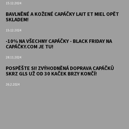
GUMOVOU
15.12.2024
PODRÁŽKOU
DINOSAURUS
BAVLNĚNÉ A KOŽENÉ CAPÁČKY LAIT ET MIEL OPĚT
MODRÝ
SKLADEM!
CAROZOO
15.12.2024
520
Kč
-10% NA VŠECHNY CAPÁČKY - BLACK FRIDAY NA
CAPÁČKY.COM JE TU!
28.11.2024
POSPĚŠTE SI! ZVÝHODNĚNÁ DOPRAVA CAPÁČKŮ
SKRZ GLS UŽ OD 30 KAČEK BRZY KONČÍ!
26.2.2024