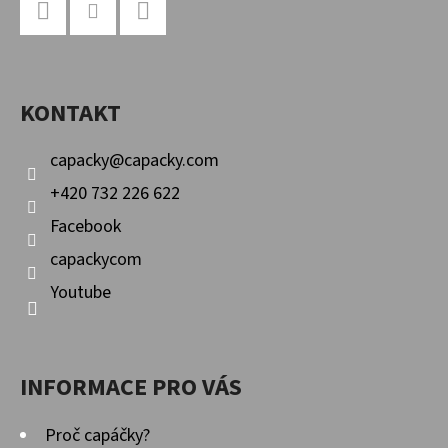
E
Á
T
P
Facebook
Instagram
YouTube
E
A
N
KONTAKT
T
A
Í
capacky
@
capacky.com
J
+420 732 226 622
Í
Facebook
T
capackycom
?
Youtube
INFORMACE PRO VÁS
HLEDAT
Proč capáčky?