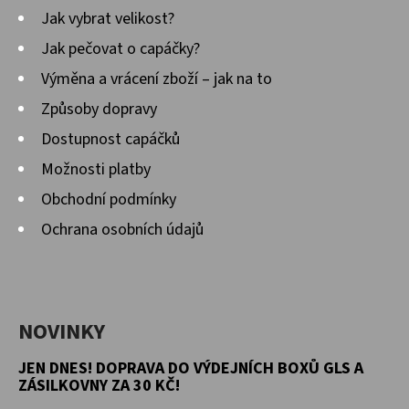
Jak vybrat velikost?
D
Jak pečovat o capáčky?
O
Výměna a vrácení zboží – jak na to
P
O
Způsoby dopravy
R
Dostupnost capáčků
U
Možnosti platby
Č
Obchodní podmínky
U
J
Ochrana osobních údajů
E
M
E
NOVINKY
JEN DNES! DOPRAVA DO VÝDEJNÍCH BOXŮ GLS A
KOŽENÉ
CAPÁČKY
ZÁSILKOVNY ZA 30 KČ!
S