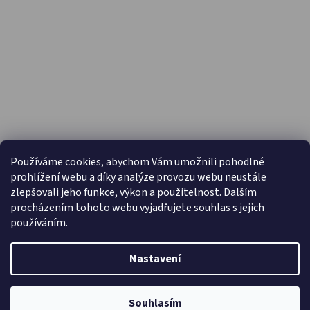
PŘIJÍMÁME ONLINE PLATBY
Používáme cookies, abychom Vám umožnili pohodlné
prohlížení webu a díky analýze provozu webu neustále
zlepšovali jeho funkce, výkon a použitelnost. Dalším
procházením tohoto webu vyjadřujete souhlas s jejich
používáním.
Nastavení
Vytvořil Shoptet
Copyright 2026
Capáčky.com
. Všechna práva vyhrazena.
Souhlasím