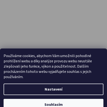
PŘIJÍMÁME ONLINE PLATBY
Používáme cookies, abychom Vám umožnili pohodlné
prohlížení webu a díky analýze provozu webu neustále
zlepšovali jeho funkce, výkon a použitelnost. Dalším
procházením tohoto webu vyjadřujete souhlas s jejich
používáním.
Nastavení
Vytvořil Shoptet
Copyright 2026
Capáčky.com
. Všechna práva vyhrazena.
Souhlasím