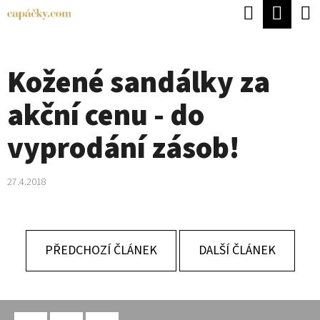
K
Hledat
Náku
Přejít
O
Zpět
Zpět
na
koší
Š
obsah
Kožené sandálky za
Í
C
K
akční cenu - do
O
P
vyprodání zásob!
O
T
27.4.2018
Ř
E
B
PŘEDCHOZÍ ČLÁNEK
DALŠÍ ČLÁNEK
U
J
Z