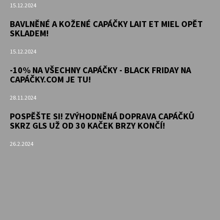
KOŽENOU
15.12.2024
PODRÁŽKOU
BERUŠKA
BAVLNĚNÉ A KOŽENÉ CAPÁČKY LAIT ET MIEL OPĚT
A
SKLADEM!
KOPRETINA
CAROZOO
15.12.2024
410
-10% NA VŠECHNY CAPÁČKY - BLACK FRIDAY NA
Kč
CAPÁČKY.COM JE TU!
28.11.2024
POSPĚŠTE SI! ZVÝHODNĚNÁ DOPRAVA CAPÁČKŮ
SKRZ GLS UŽ OD 30 KAČEK BRZY KONČÍ!
26.2.2024