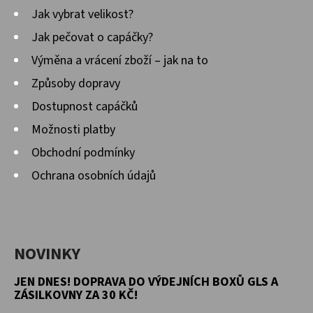
Jak vybrat velikost?
D
Jak pečovat o capáčky?
O
Výměna a vrácení zboží – jak na to
P
O
Způsoby dopravy
R
Dostupnost capáčků
U
Možnosti platby
Č
Obchodní podmínky
U
J
Ochrana osobních údajů
E
M
E
NOVINKY
JEN DNES! DOPRAVA DO VÝDEJNÍCH BOXŮ GLS A
KOŽENÉ
CAPÁČKY
ZÁSILKOVNY ZA 30 KČ!
S