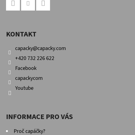
E
Á
T
P
Facebook
Instagram
YouTube
E
A
N
KONTAKT
T
A
Í
capacky
@
capacky.com
J
+420 732 226 622
Í
Facebook
T
capackycom
?
Youtube
INFORMACE PRO VÁS
HLEDAT
Proč capáčky?