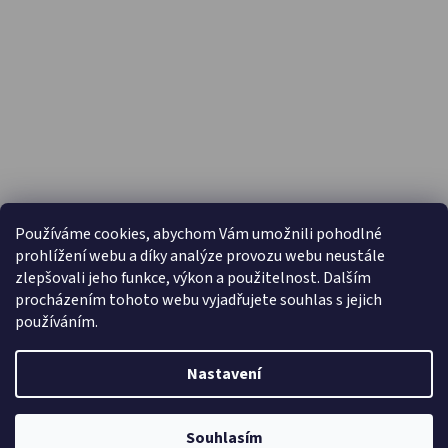
PŘIJÍMÁME ONLINE PLATBY
Používáme cookies, abychom Vám umožnili pohodlné
prohlížení webu a díky analýze provozu webu neustále
zlepšovali jeho funkce, výkon a použitelnost. Dalším
procházením tohoto webu vyjadřujete souhlas s jejich
používáním.
Nastavení
Vytvořil Shoptet
Copyright 2026
Capáčky.com
. Všechna práva vyhrazena.
Souhlasím