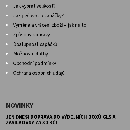
Jak vybrat velikost?
D
Jak pečovat o capáčky?
O
Výměna a vrácení zboží – jak na to
P
O
Způsoby dopravy
R
Dostupnost capáčků
U
Možnosti platby
Č
Obchodní podmínky
U
J
Ochrana osobních údajů
E
M
E
NOVINKY
JEN DNES! DOPRAVA DO VÝDEJNÍCH BOXŮ GLS A
KOŽENÉ
CAPÁČKY
ZÁSILKOVNY ZA 30 KČ!
S