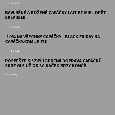
KOŽENOU
15.12.2024
PODRÁŽKOU
MÉĎA
BAVLNĚNÉ A KOŽENÉ CAPÁČKY LAIT ET MIEL OPĚT
EBOOBA
SKLADEM!
410
15.12.2024
Kč
-10% NA VŠECHNY CAPÁČKY - BLACK FRIDAY NA
CAPÁČKY.COM JE TU!
28.11.2024
POSPĚŠTE SI! ZVÝHODNĚNÁ DOPRAVA CAPÁČKŮ
SKRZ GLS UŽ OD 30 KAČEK BRZY KONČÍ!
26.2.2024