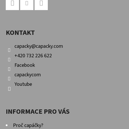
E
Á
T
P
Facebook
Instagram
YouTube
E
A
N
KONTAKT
T
A
Í
capacky
@
capacky.com
J
+420 732 226 622
Í
Facebook
T
capackycom
?
Youtube
INFORMACE PRO VÁS
HLEDAT
Proč capáčky?