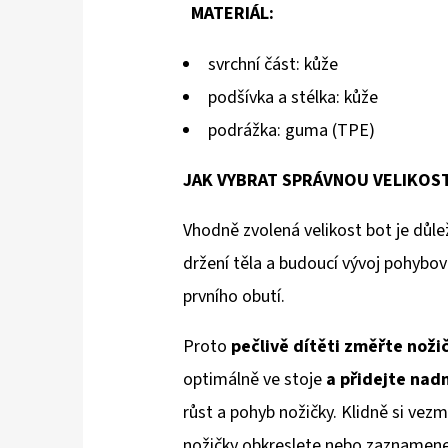
MATERIÁL:
svrchní část: kůže
podšívka a stélka: kůže
podrážka: guma (TPE)
JAK VYBRAT SPRÁVNOU VELIKOS
Vhodně zvolená velikost bot je důlež
držení těla a budoucí vývoj pohybov
prvního obutí.
Proto
pečlivě dítěti změřte noži
optimálně ve stoje
a přidejte na
růst a pohyb nožičky. Klidně si vezm
nožičky obkreslete nebo zaznamenejt