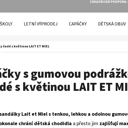
ZÁKAZNICKÁ PODPORA:
 ŠKOLY
LETNÍ VÝPRODEJ
CAPÁČKY
DĚTSKÁ OBUV
O POTŘEBUJETE NAJÍT?
 šedé s květinou LAIT ET MIEL
HLEDAT
áčky s gumovou podrážk
dé s květinou LAIT ET M
DOPORUČUJEME
sandálky Lait et Miel s tenkou, lehkou a odolnou gumo
okonale chrání dětská chodidla
a přesto jim
zajišťují ma