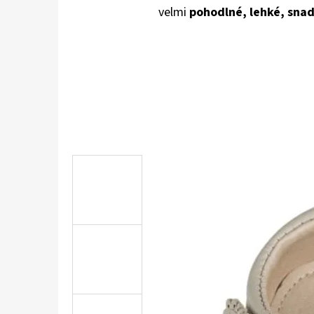
velmi
pohodlné, lehké, snadn
KOŽENÉ CAPÁČKY S KOŽENOU PODRÁŽKOU
ŠTĚNĚ HNĚDÁ CAROZOO
410 Kč