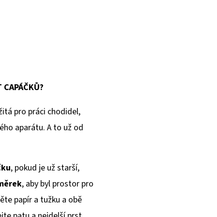
T CAPÁČKŮ?
itá pro práci chodidel,
ého aparátu. A to už od
čku
, pokud je už starší,
dměrek
, aby byl prostor pro
ěte papír a tužku a obě
e patu a nejdelší prst.