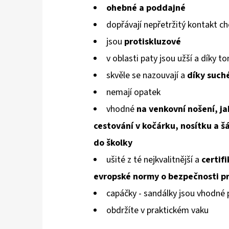
ohebné a poddajné
dopřávají
nepřetržitý kontakt ch
jsou
protiskluzové
v oblasti paty jsou užší a díky 
skvěle se
na
zouvají a
díky such
nemají opatek
vhodné
na venkovní nošení, j
cestování v kočárku, nosítku a š
do školky
ušité z té nejkvalitnější a
certif
evropské normy
o bezpečnosti pr
capáčky - sandálky jsou vhodné
obdržíte v praktickém vaku