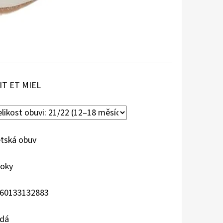
IT ET MIEL
tská obuv
roky
60133132883
dá