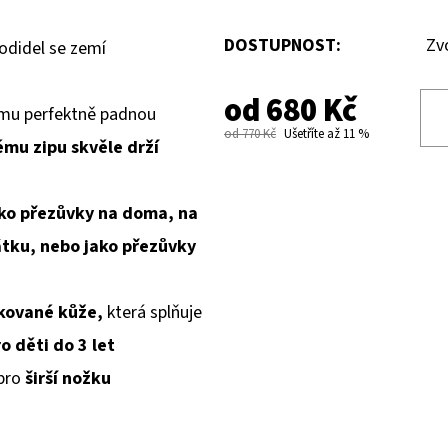
DOSTUPNOST:
Zv
odidel se zemí
od
680 Kč
tomu perfektně padnou
od 770 Kč
Ušetříte až 11 %
ému zipu skvěle drží
ako přezůvky na doma, na
átku, nebo jako přezůvky
ikované kůže,
která splňuje
o děti do 3 let
 pro
širší nožku