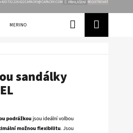
+420 732 226 622
CAPACKY@CAPACKY.COM
REGISTROVAT
PŘIHLÁŠENÍ
Hledat
Nákupn
MERINO
FUNKČNÍ OBLEČENÍ PRO DĚTI
ZNAČKY
košík
ou sandálky
IEL
vou podrážkou
jsou ideální volbou
ximální možnou flexibilitu
. Jsou
Následující