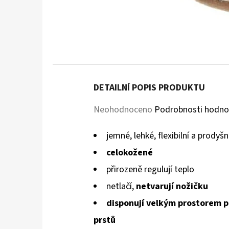
DETAILNÍ POPIS PRODUKTU
Průměrné
Neohodnoceno
Podrobnosti hodno
hodnocení
jemné, lehké, flexibilní a prodyš
produktu
celokožené
je
přirozeně regulují teplo
0,0
netlačí
,
netvarují nožičku
z
disponují velkým prostorem p
5
prstů
hvězdiček.