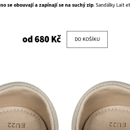
o se obouvají a zapínají se na suchý zip
. Sandálky Lait e
KOŽENÉ CAPÁČKY S KOŽENOU PODRÁŽKOU
KOŽENÉ CAPÁČKY
PTÁČEK RŮŽOVÝ CAROZOO
MAŠLIČKA RŮŽOV
410 Kč
410 Kč
od
680 Kč
DO KOŠÍKU