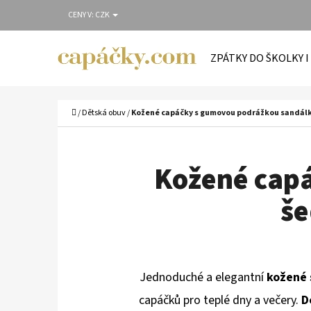
K
Přejít
CENY V:
CZK
O
Zpět
Zpět
na
Š
do
do
obsah
ZPÁTKY DO ŠKOLKY I
Í
obchodu
obchodu
C
K
Domů
/
Dětská obuv
/
Kožené capáčky s gumovou podrážkou sandálky
Kožené cap
še
Jednoduché a elegantní
kožené 
capáčků pro teplé dny a večery.
D