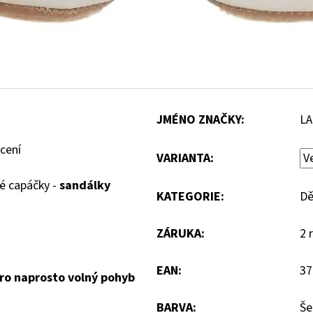
JMÉNO ZNAČKY
:
LA
cení
VARIANTA:
né capáčky -
sandálky
KATEGORIE
:
Dě
ZÁRUKA
:
2 
EAN
:
37
ro naprosto volný pohyb
BARVA
:
Še