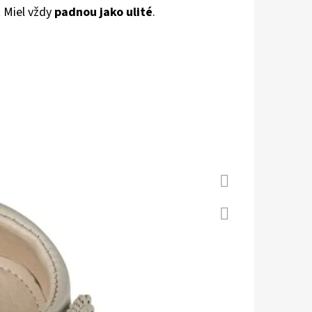
t Miel vždy
padnou jako ulité
.
 S KOŽENOU PODRÁŽKOU
Á CAROZOO
Facebook
Twitter