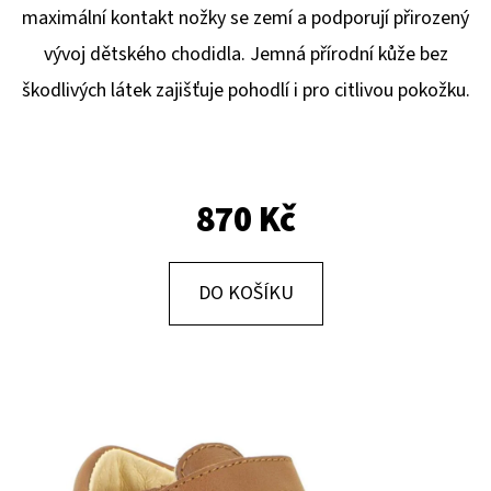
E
maximální kontakt nožky se zemí a podporují přirozený
T
vývoj dětského chodidla. Jemná přírodní kůže bez
E
škodlivých látek zajišťuje pohodlí i pro citlivou pokožku.
N
A
J
870 Kč
Í
T
?
DO KOŠÍKU
HLEDAT