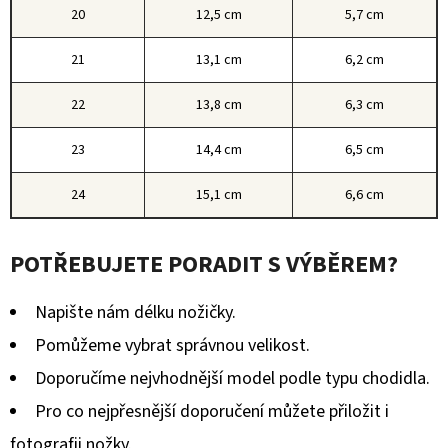
20
12,5 cm
5,7 cm
21
13,1 cm
6,2 cm
22
13,8 cm
6,3 cm
23
14,4 cm
6,5 cm
24
15,1 cm
6,6 cm
POTŘEBUJETE PORADIT S VÝBĚREM?
Napište nám délku nožičky.
Pomůžeme vybrat správnou velikost.
Doporučíme nejvhodnější model podle typu chodidla.
Pro co nejpřesnější doporučení můžete přiložit i
fotografii nožky.