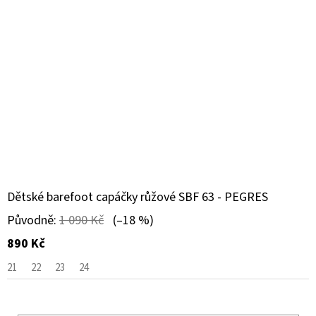
Dětské barefoot capáčky růžové SBF 63 - PEGRES
Původně:
1 090 Kč
(–18 %)
890 Kč
21
22
23
24