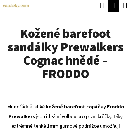
K
Hledat
Náku
Přejít
O
Zpět
Zpět
na
koší
Š
obsah
Kožené barefoot
Í
C
K
sandálky Prewalkers
O
P
Cognac hnědé –
O
FRODDO
T
Ř
E
B
Mimořádně lehké
kožené barefoot capáčky Froddo
U
Prewalkers
jsou ideální volbou pro první krůčky. Díky
J
extrémně tenké 1mm gumové podrážce umožňují