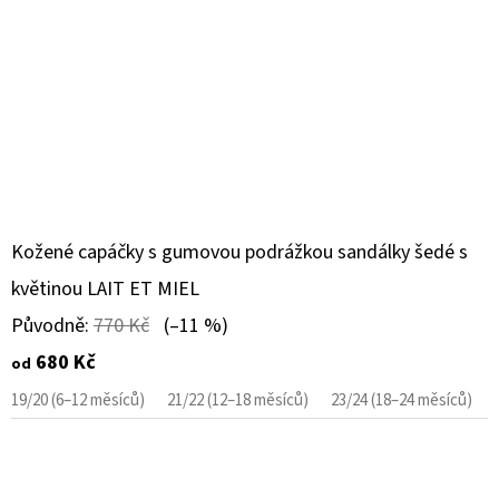
Kožené capáčky s gumovou podrážkou sandálky šedé s
květinou LAIT ET MIEL
Původně:
770 Kč
(–11 %)
680 Kč
od
19/20 (6–12 měsíců)
21/22 (12–18 měsíců)
23/24 (18–24 měsíců)