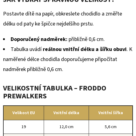
Postavte dítě na papír, obkreslete chodidlo a změřte
délku od paty ke špičce nejdelšího prstu.
Doporučený nadměrek:
přibližně 0,6 cm.
Tabulka uvádí
reálnou vnitřní délku a šířku obuvi
. K
naměřené délce chodidla doporučujeme připočítat
nadměrek přibližně 0,6 cm.
VELIKOSTNÍ TABULKA – FRODDO
PREWALKERS
Velikost EU
Vnitřní délka
Vnitřní šířka
19
12,0 cm
5,6 cm