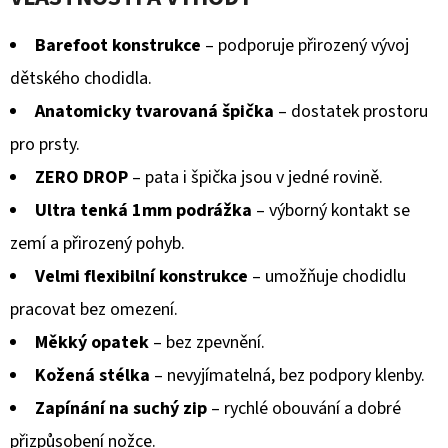
Barefoot konstrukce
– podporuje přirozený vývoj
dětského chodidla.
Anatomicky tvarovaná špička
– dostatek prostoru
pro prsty.
ZERO DROP
– pata i špička jsou v jedné rovině.
Ultra tenká 1mm podrážka
– výborný kontakt se
zemí a přirozený pohyb.
Velmi flexibilní konstrukce
– umožňuje chodidlu
pracovat bez omezení.
Měkký opatek
– bez zpevnění.
Kožená stélka
– nevyjímatelná, bez podpory klenby.
Zapínání na suchý zip
– rychlé obouvání a dobré
přizpůsobení nožce.