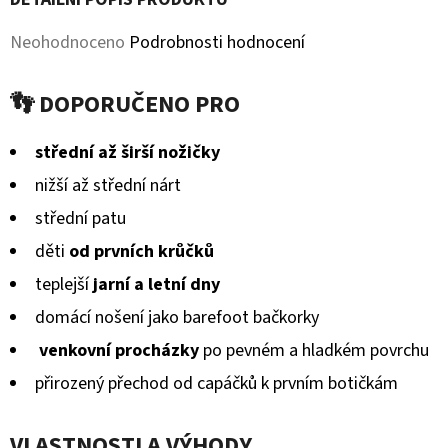
KOŽENOU
PODRÁŽKOU
Průměrné
MÉĎA
Neohodnoceno
Podrobnosti hodnocení
EBOOBA
hodnocení
410
👣 DOPORUČENO PRO
produktu
Kč
je
střední až širší nožičky
0,0
nižší až střední nárt
z
střední patu
5
děti
od prvních krůčků
hvězdiček.
teplejší
jarní a letní dny
domácí nošení jako barefoot bačkorky
venkovní procházky
po pevném a hladkém povrchu
přirozený přechod od capáčků k prvním botičkám
VLASTNOSTI A VÝHODY