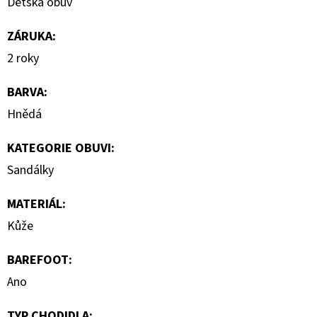
Dětská obuv
ZÁRUKA
:
2 roky
BARVA
:
Hnědá
KATEGORIE OBUVI
:
Sandálky
MATERIÁL
:
Kůže
BAREFOOT
:
Ano
TYP CHODIDLA
: