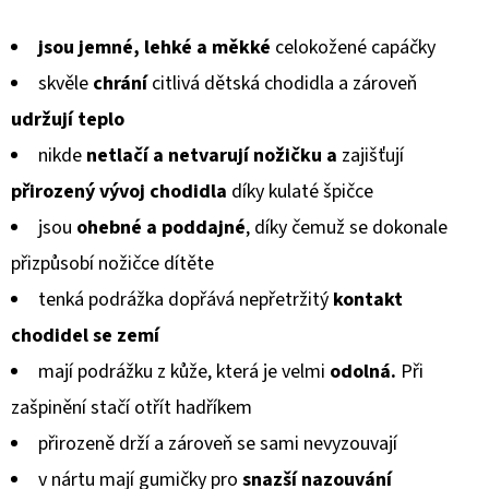
MICROFLEECEM
hodnocení
ČERNÉ
jsou jemné, lehké a měkké
celokožené capáčky
produktu
380
Kč
skvěle
chrání
citlivá dětská chodidla a zároveň
je
Původně:
udržují teplo
430
0,0
Kč
nikde
netlačí a netvarují
nožičku a
zajišťují
z
přirozený vývoj chodidla
díky kulaté špičce
5
jsou
ohebné a poddajné
, díky čemuž se dokonale
hvězdiček.
přizpůsobí
nožičce dítěte
tenká podrážka dopřává nepřetržitý
kontakt
chodidel
se zemí
mají podrážku z kůže, která je velmi
odolná.
Při
zašpinění stačí otřít hadříkem
přirozeně drží a zároveň se sami nevyzouvají
v nártu mají gumičky pro
snazší nazouvání