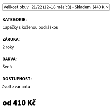
KATEGORIE
:
Capáčky s koženou podrážkou
ZÁRUKA
:
2 roky
BARVA
:
Šedá
DOSTUPNOST:
Zvolte variantu
od
410 Kč