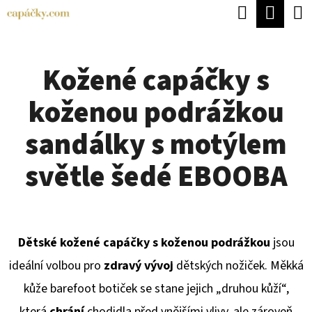
K
Hledat
Náku
Přejít
O
Zpět
Zpět
na
koší
Š
obsah
Kožené capáčky s
Í
C
K
koženou podrážkou
O
P
sandálky s motýlem
O
světle šedé EBOOBA
T
Ř
E
Dětské kožené capáčky s koženou podrážkou
jsou
B
ideální volbou pro
zdravý vývoj
dětských nožiček. Měkká
U
kůže barefoot botiček se stane jejich „druhou kůží“,
J
která
chrání
chodidla před vnějšími vlivy, ale zároveň