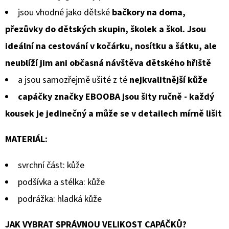
jsou vhodné jako dětské
bačkory na doma,
přezůvky do dětských skupin, školek a škol. Jsou
ideální na cestování v kočárku, nosítku a šátku, ale
neublíží jim ani občasná návštěva dětského hřiště
a jsou samozřejmě ušité z té
nejkvalitnější kůže
capáčky značky EBOOBA jsou šity ručně - každý
kousek je jedinečný a může se v detailech mírně lišit
MATERIÁL:
svrchní část: kůže
podšívka a stélka: kůže
podrážka: hladká kůže
JAK VYBRAT SPRÁVNOU VELIKOST CAPÁČKŮ?