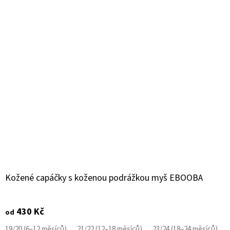
Kožené capáčky s koženou podrážkou myš EBOOBA
430 Kč
od
19/20 (6–12 měsíců)
21/22 (12–18 měsíců)
23/24 (18–24 měsíců)