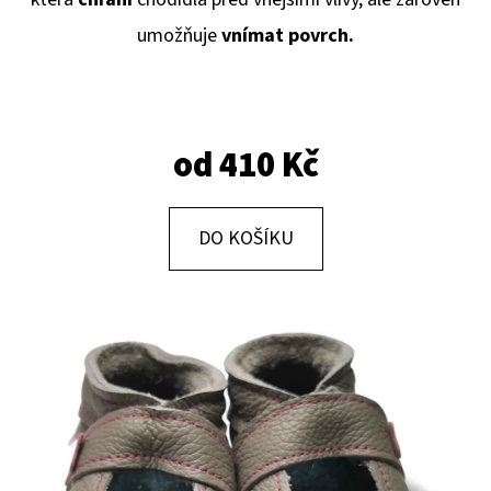
E
umožňuje
vnímat povrch.
T
E
N
A
od
410 Kč
J
Í
DO KOŠÍKU
T
?
HLEDAT