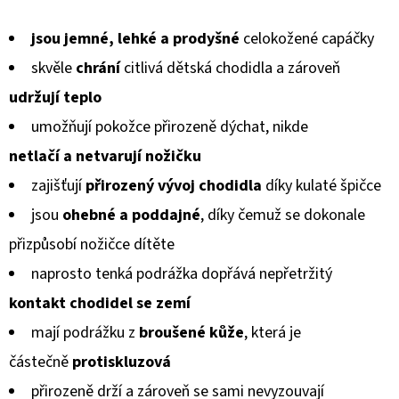
KOŽENOU
hodnocení
PODRÁŽKOU
MAŠLIČKA
jsou jemné, lehké a prodyšné
celokožené capáčky
produktu
RŮŽOVÁ
CAROZOO
skvěle
chrání
citlivá dětská chodidla a zároveň
je
udržují teplo
410
0,0
Kč
umožňují pokožce přirozeně dýchat, nikde
z
netlačí a netvarují
nožičku
5
zajišťují
přirozený vývoj chodidla
díky kulaté špičce
hvězdiček.
jsou
ohebné a poddajné
, díky čemuž se dokonale
přizpůsobí
nožičce dítěte
naprosto tenká podrážka dopřává nepřetržitý
kontakt chodidel
se zemí
mají podrážku z
broušené kůže
, která je
částečně
protiskluzová
přirozeně drží a zároveň se sami nevyzouvají