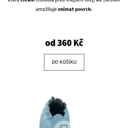
E
umožňuje
vnímat povrch.
T
E
N
A
od
360 Kč
J
Í
DO KOŠÍKU
T
?
HLEDAT