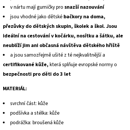
v nártu mají gumičky pro
snazší nazouvání
jsou vhodné jako dětské
bačkory na doma,
přezůvky do dětských skupin, školek a škol. Jsou
ideální na cestování v kočárku, nosítku a šátku, ale
neublíží jim ani občasná návštěva dětského hřiště
a jsou samozřejmě ušité z té nejkvalitnější a
certifikované kůže,
která splňuje evropské normy o
bezpečnosti pro děti do 3 let
MATERIÁL:
svrchní část: kůže
podšívka a stélka: kůže
podrážka: broušená kůže