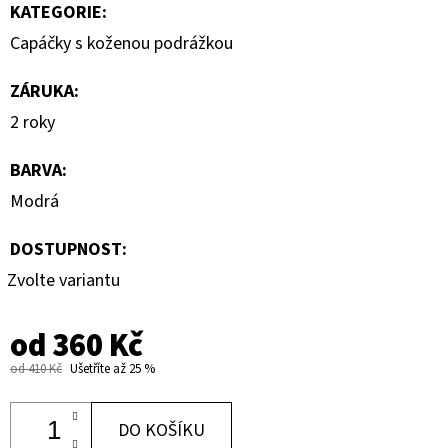
KATEGORIE
:
Capáčky s koženou podrážkou
ZÁRUKA
:
2 roky
BARVA
:
Modrá
DOSTUPNOST:
Zvolte variantu
od
360 Kč
od 410 Kč
Ušetříte až 25 %
DO KOŠÍKU