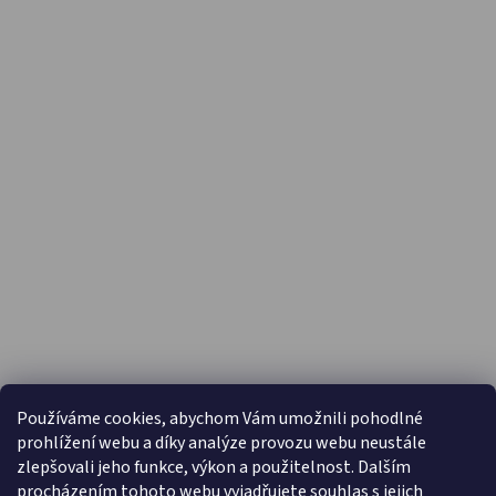
PŘIJÍMÁME ONLINE PLATBY
Používáme cookies, abychom Vám umožnili pohodlné
prohlížení webu a díky analýze provozu webu neustále
zlepšovali jeho funkce, výkon a použitelnost. Dalším
procházením tohoto webu vyjadřujete souhlas s jejich