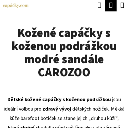
K
Hledat
Náku
Přejít
O
Zpět
Zpět
na
koší
Š
obsah
Kožené capáčky s
Í
C
K
koženou podrážkou
O
P
modré sandále
O
CAROZOO
T
Ř
E
Dětské kožené capáčky s koženou podrážkou
jsou
B
ideální volbou pro
zdravý vývoj
dětských nožiček. Měkká
U
kůže barefoot botiček se stane jejich „druhou kůží“,
J
která
chrání
chodidla před vnějšími vlivy, ale zároveň