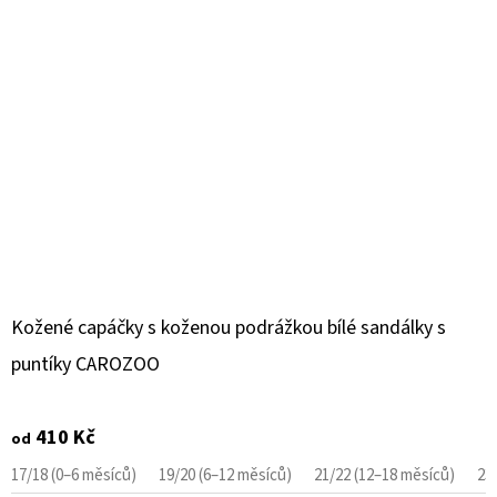
Kožené capáčky s koženou podrážkou bílé sandálky s
puntíky CAROZOO
410 Kč
od
17/18 (0–6 měsíců)
19/20 (6–12 měsíců)
21/22 (12–18 měsíců)
23