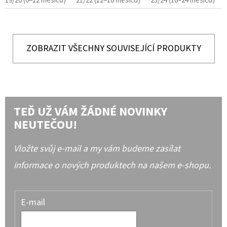
19/20 (6–12 měsíců)
21/22 (12–18 měsíců)
23/24 (18–24 měsíců)
ZOBRAZIT VŠECHNY SOUVISEJÍCÍ PRODUKTY
TEĎ UŽ VÁM ŽÁDNÉ NOVINKY
NEUTEČOU!
Vložte svůj e-mail a my vám budeme zasílat
informace o nových produktech na našem e-shopu.
E-mail