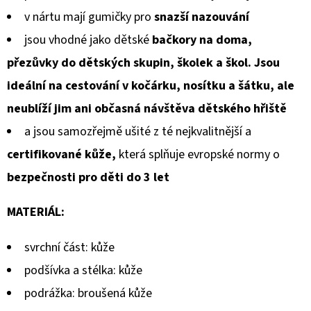
v nártu mají gumičky pro
snazší nazouvání
jsou vhodné jako dětské
bačkory na doma,
přezůvky do dětských skupin, školek a škol. Jsou
ideální na cestování v kočárku, nosítku a šátku, ale
neublíží jim ani občasná návštěva dětského hřiště
a jsou samozřejmě ušité z té nejkvalitnější a
certifikované kůže,
která splňuje evropské normy o
bezpečnosti pro děti do 3 let
MATERIÁL:
svrchní část: kůže
podšívka a stélka: kůže
podrážka: broušená kůže