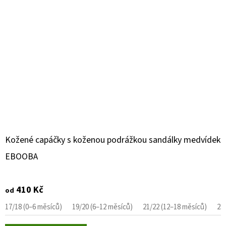
Kožené capáčky s koženou podrážkou sandálky medvídek
EBOOBA
410 Kč
od
17/18 (0–6 měsíců)
19/20 (6–12 měsíců)
21/22 (12–18 měsíců)
23