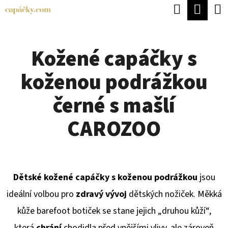
K
Hledat
Náku
Přejít
O
Zpět
Zpět
na
koší
Š
obsah
Kožené capáčky s
Í
C
K
koženou podrážkou
O
P
černé s mašlí
O
CAROZOO
T
Ř
E
Dětské kožené capáčky s koženou podrážkou
jsou
B
ideální volbou pro
zdravý vývoj
dětských nožiček. Měkká
U
kůže barefoot botiček se stane jejich „druhou kůží“,
J
která
chrání
chodidla před vnějšími vlivy, ale zároveň