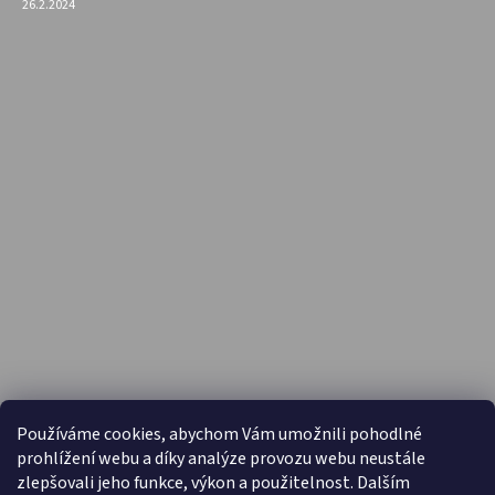
26.2.2024
PŘIJÍMÁME ONLINE PLATBY
Používáme cookies, abychom Vám umožnili pohodlné
prohlížení webu a díky analýze provozu webu neustále
zlepšovali jeho funkce, výkon a použitelnost. Dalším