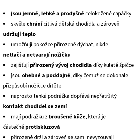
MICROFLEECEM
hodnocení
ČERNÉ
jsou jemné, lehké a prodyšné
celokožené capáčky
produktu
380
Kč
skvěle
chrání
citlivá dětská chodidla a zároveň
je
Původně:
udržují teplo
430
0,0
Kč
umožňují pokožce přirozeně dýchat, nikde
z
netlačí a netvarují
nožičku
5
zajišťují
přirozený vývoj chodidla
díky kulaté špičce
hvězdiček.
jsou
ohebné a poddajné
, díky čemuž se dokonale
přizpůsobí
nožičce dítěte
naprosto tenká podrážka dopřává nepřetržitý
kontakt chodidel
se zemí
mají podrážku z
broušené kůže
, která je
částečně
protiskluzová
přirozeně drží a zároveň se sami nevyzouvají