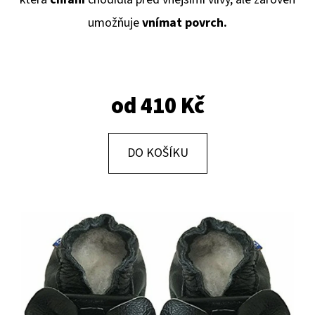
E
umožňuje
vnímat povrch.
T
E
N
A
od
410 Kč
J
Í
DO KOŠÍKU
T
?
HLEDAT