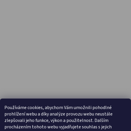
PŘIJÍMÁME ONLINE PLATBY
Používáme cookies, abychom Vám umožnili pohodlné
prohlížení webu a díky analýze provozu webu neustále
zlepšovali jeho funkce, výkon a použitelnost. Dalším
procházením tohoto webu vyjadřujete souhlas s jejich