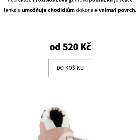
E
tenká a
umožňuje chodidlům
dokonale
vnímat povrch.
T
E
N
A
od
520 Kč
J
Í
DO KOŠÍKU
T
?
HLEDAT