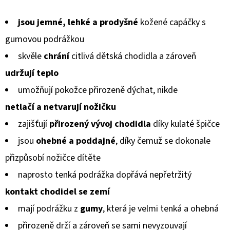
KOŽENOU
hodnocení
PODRÁŽKOU
PTÁČEK
jsou jemné, lehké a prodyšné
kožené capáčky s
produktu
RŮŽOVÝ
CAROZOO
gumovou podrážkou
je
skvěle
chrání
citlivá dětská chodidla a zároveň
410
5,0
Kč
udržují teplo
z
umožňují pokožce přirozeně dýchat, nikde
5
netlačí a netvarují
nožičku
hvězdiček.
zajišťují
přirozený vývoj chodidla
díky kulaté špičce
jsou
ohebné a poddajné
, díky čemuž se dokonale
přizpůsobí
nožičce dítěte
naprosto tenká podrážka dopřává nepřetržitý
kontakt chodidel
se zemí
mají podrážku z
gumy
, která je velmi tenká a ohebná
přirozeně drží a zároveň se sami nevyzouvají