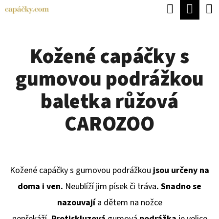
K
Hledat
Náku
Přejít
O
Zpět
Zpět
na
koší
Š
obsah
Kožené capáčky s
Í
C
K
gumovou podrážkou
O
P
baletka růžová
O
CAROZOO
T
Ř
E
Kožené capáčky s gumovou podrážkou
jsou určeny na
B
doma i ven.
Neublíží jim písek či tráva
. Snadno se
U
nazouvají
a dětem na nožce
J
nepřekáží
.
P
rotiskluzová
gumová
podrážka
je velice