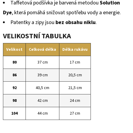
Taffetová podšívka je barvená metodou
Solution
Dye
, která pomáhá snižovat spotřebu vody a energie.
Patentky a zipy jsou
bez obsahu niklu
.
VELIKOSTNÍ TABULKA
Velikost
Celková délka
Délka rukávu
80
37 cm
17 cm
86
39 cm
20,5 cm
92
40,5 cm
21,5 cm
98
42 cm
24 cm
104
44 cm
27 cm