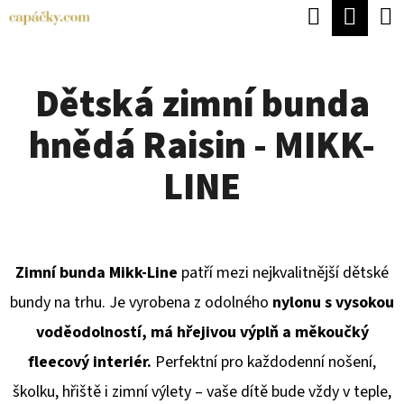
K
Hledat
Náku
Přejít
O
Zpět
Zpět
na
koší
Š
obsah
Dětská zimní bunda
Í
C
K
hnědá Raisin - MIKK-
O
P
LINE
O
T
Ř
Zimní bunda Mikk-Line
patří mezi nejkvalitnější dětské
E
bundy na trhu. Je vyrobena z odolného
nylonu s vysokou
B
voděodolností, má hřejivou výplň a měkoučký
U
fleecový interiér.
Perfektní pro každodenní nošení,
J
školku, hřiště i zimní výlety – vaše dítě bude vždy v teple,