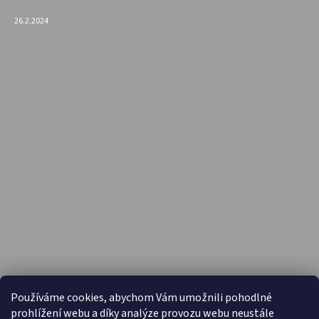
26.2.2024
PŘIJÍMÁME ONLINE PLATBY
Používáme cookies, abychom Vám umožnili pohodlné
prohlížení webu a díky analýze provozu webu neustále