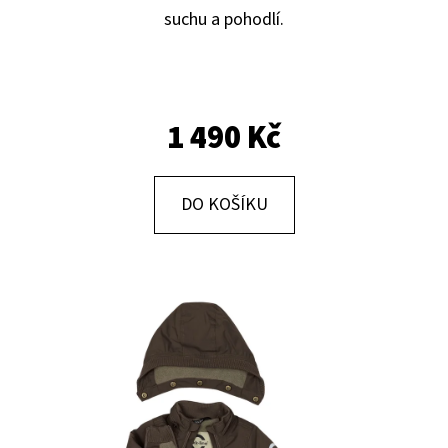
E
suchu a pohodlí.
T
E
N
1 490 Kč
A
J
Í
DO KOŠÍKU
T
?
HLEDAT