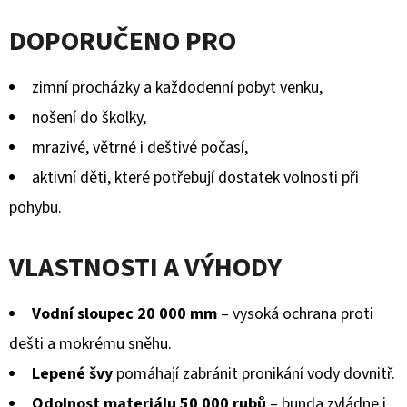
KOŽENOU
hodnocení
PODRÁŽKOU
DOPORUČENO PRO
PTÁČEK
produktu
RŮŽOVÝ
CAROZOO
je
zimní procházky a každodenní pobyt venku,
410
0,0
Kč
nošení do školky,
z
mrazivé, větrné i deštivé počasí,
5
aktivní děti, které potřebují dostatek volnosti při
hvězdiček.
pohybu.
VLASTNOSTI A VÝHODY
Vodní sloupec 20 000 mm
– vysoká ochrana proti
dešti a mokrému sněhu.
Lepené švy
pomáhají zabránit pronikání vody dovnitř.
Odolnost materiálu 50 000 rubů
– bunda zvládne i