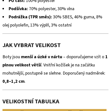
PU část:
100% polyester
Podšívka:
70% polyester, 30% vlna
Podrážka (TPR směs):
30% SBES, 46% guma, 8%
olej polyolefin, 13% výplň, 3% ostatní
JAK VYBRAT VELIKOST
Boty jsou
menší a úzké v nártu
– doporučujeme vzít o
1
plnou velikost větší
. Vnitřní kožíšek je na začátku
mohutnější, postupně se slehne. Doporučený nadměrek:
0,8–1,2 cm
.
VELIKOSTNÍ TABULKA