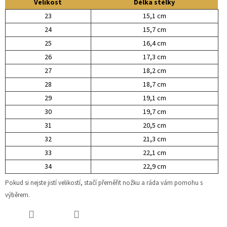
Velikost
Délka stélky
23
15,1 cm
24
15,7 cm
25
16,4 cm
26
17,3 cm
27
18,2 cm
28
18,7 cm
29
19,1 cm
30
19,7 cm
31
20,5 cm
32
21,3 cm
33
22,1 cm
34
22,9 cm
Pokud si nejste jistí velikostí, stačí přeměřit nožku a ráda vám pomohu s
výběrem.