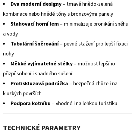
Dva moderní designy
– tmavě hnědo-zelená
kombinace nebo hnědé tóny s bronzovými panely
Stahovací horní lem
– minimalizuje pronikání sněhu
a vody
Tubulární šněrování
– pevné stažení pro lepší fixaci
nohy
Měkké vyjímatelné stélky
– možnost lepšího
přizpůsobení i snadného sušení
Protiskluzová podrážka
– bezpečná chůze i na
kluzkých površích
Podpora kotníku
– vhodné i na lehkou turistiku
TECHNICKÉ PARAMETRY