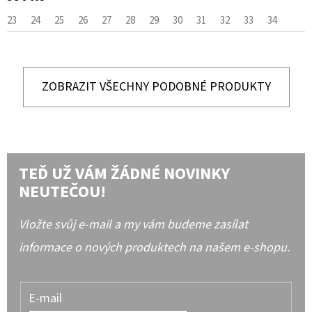
23
24
25
26
27
28
29
30
31
32
33
34
ZOBRAZIT VŠECHNY PODOBNÉ PRODUKTY
TEĎ UŽ VÁM ŽÁDNÉ NOVINKY
NEUTEČOU!
Vložte svůj e-mail a my vám budeme zasílat
informace o nových produktech na našem e-shopu.
E-mail