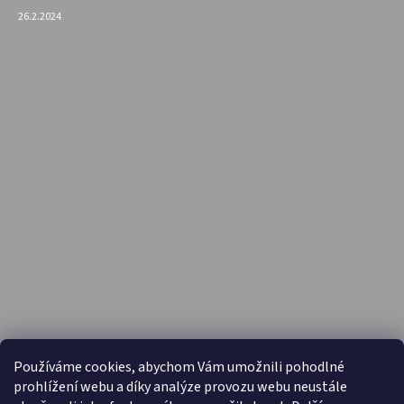
26.2.2024
PŘIJÍMÁME ONLINE PLATBY
Používáme cookies, abychom Vám umožnili pohodlné
prohlížení webu a díky analýze provozu webu neustále