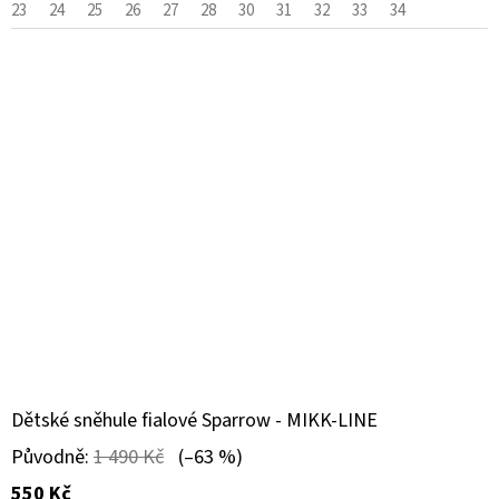
23
24
25
26
27
28
30
31
32
33
34
Dětské sněhule fialové Sparrow - MIKK-LINE
Původně:
1 490 Kč
(–63 %)
550 Kč