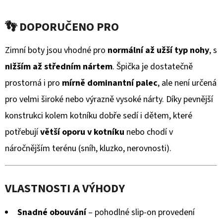
KOŽENOU
hodnocení
PODRÁŽKOU
MAŠLIČKA
👣 DOPORUČENO PRO
produktu
RŮŽOVÁ
CAROZOO
je
Zimní boty jsou vhodné pro
normální až užší typ nohy
, s
410
0,0
Kč
nižším až středním nártem
. Špička je dostatečně
z
prostorná i pro
mírně dominantní palec
, ale není určená
5
pro velmi široké nebo výrazně vysoké nárty. Díky pevnější
hvězdiček.
konstrukci kolem kotníku dobře sedí i dětem, které
potřebují
větší oporu v kotníku
nebo chodí v
náročnějším terénu (sníh, kluzko, nerovnosti).
VLASTNOSTI A VÝHODY
Snadné obouvání
– pohodlné slip-on provedení