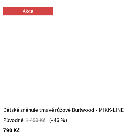
Akce
Dětské sněhule tmavě růžové Burlwood - MIKK-LINE
Původně:
1 490 Kč
(–46 %)
790 Kč