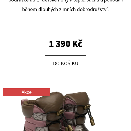
E
během dlouhých zimních dobrodružství.
T
E
N
A
1 390 Kč
J
Í
DO KOŠÍKU
T
?
Akce
HLEDAT