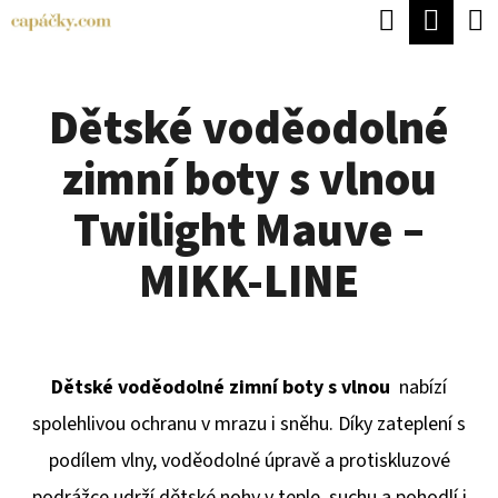
K
Hledat
Náku
Přejít
O
Zpět
Zpět
na
koší
Š
obsah
Dětské voděodolné
Í
C
K
zimní boty s vlnou
O
P
Twilight Mauve –
O
MIKK-LINE
T
Ř
E
Dětské voděodolné zimní boty s vlnou
nabízí
B
spolehlivou ochranu v mrazu i sněhu. Díky zateplení s
U
podílem vlny, voděodolné úpravě a protiskluzové
J
podrážce udrží dětské nohy v teple, suchu a pohodlí i