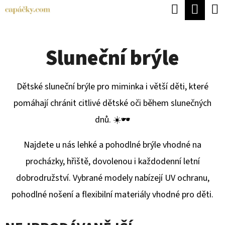
K
Hledat
Náku
Přejít
O
Zpět
Zpět
na
koší
Š
obsah
Sluneční brýle
Í
C
K
O
Dětské sluneční brýle pro miminka i větší děti, které
P
pomáhají chránit citlivé dětské oči během slunečných
O
dnů. ☀️🕶️
T
Ř
Najdete u nás lehké a pohodlné brýle vhodné na
E
procházky, hřiště, dovolenou i každodenní letní
B
dobrodružství. Vybrané modely nabízejí UV ochranu,
U
pohodlné nošení a flexibilní materiály vhodné pro děti.
J