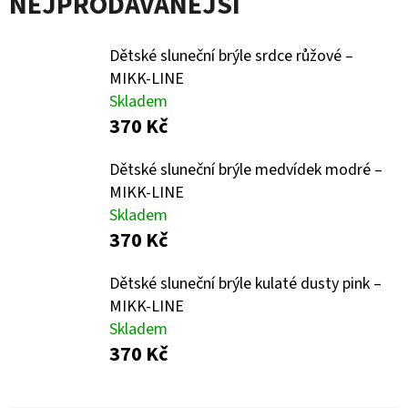
NEJPRODÁVANĚJŠÍ
E
T
Dětské sluneční brýle srdce růžové –
E
MIKK-LINE
N
Skladem
A
370 Kč
J
Dětské sluneční brýle medvídek modré –
Í
MIKK-LINE
T
Skladem
370 Kč
?
Dětské sluneční brýle kulaté dusty pink –
MIKK-LINE
Skladem
370 Kč
HLEDAT