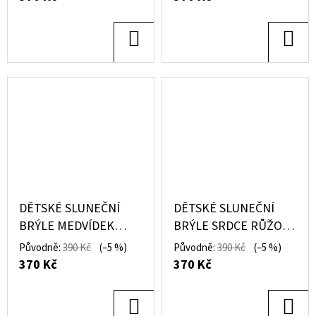
DO
DO
KOŠÍKU
KOŠ
DĚTSKÉ SLUNEČNÍ
DĚTSKÉ SLUNEČNÍ
BRÝLE MEDVÍDEK
BRÝLE SRDCE RŮŽOVÉ
MODRÉ – MIKK-LINE
– MIKK-LINE
Původně:
390 Kč
(–5 %)
Původně:
390 Kč
(–5 %)
370 Kč
370 Kč
DO
DO