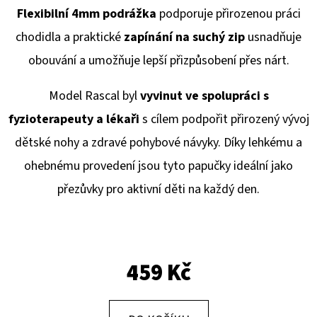
E
Flexibilní 4mm podrážka
podporuje přirozenou práci
T
chodidla a praktické
zapínání na suchý zip
usnadňuje
E
obouvání a umožňuje lepší přizpůsobení přes nárt.
N
A
Model Rascal byl
vyvinut ve spolupráci s
J
fyzioterapeuty a lékaři
s cílem podpořit přirozený vývoj
Í
dětské nohy a zdravé pohybové návyky. Díky lehkému a
T
ohebnému provedení jsou tyto papučky ideální jako
?
přezůvky pro aktivní děti na každý den.
459 Kč
HLEDAT