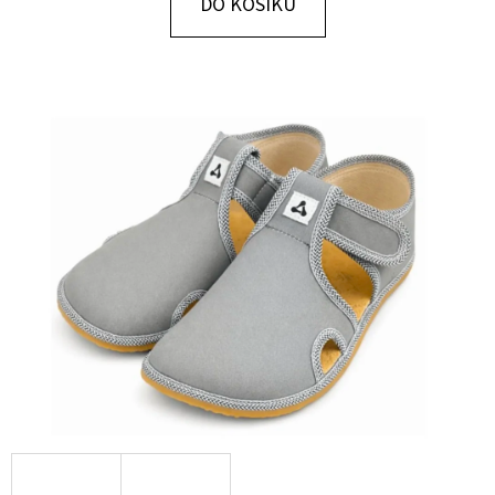
DO KOŠÍKU
D
O
P
O
R
U
Č
U
J
E
M
E
SOFTSHELLOVÉ
CAPÁČKY
S