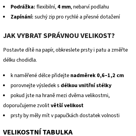
Podrážka:
flexibilní,
4 mm
, nebarví podlahu
Zapínání:
suchý zip pro rychlé a přesné dotažení
JAK VYBRAT SPRÁVNOU VELIKOST?
Postavte dítě na papír, obkreslete prsty i patu a změřte
délku chodidla.
k naměřené délce přidejte
nadměrek 0,6–1,2 cm
porovnejte výsledek s
délkou vnitřní stélky
pokud jste na hraně mezi dvěma velikostmi,
doporučujeme zvolit
větší velikost
prsty by měly mít v papučkách dostatek volnosti
VELIKOSTNÍ TABULKA