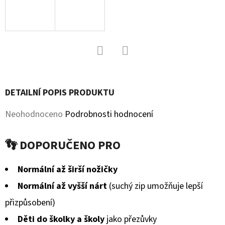
BERÁNKEM
ČERNÉ
S
BRZDIČKOU
380
Kč
Původně:
Facebook
Twitter
430
Kč
DETAILNÍ POPIS PRODUKTU
Průměrné
Neohodnoceno
Podrobnosti hodnocení
hodnocení
👣 DOPORUČENO PRO
produktu
je
Normální až širší nožičky
0,0
Normální až vyšší nárt
(suchý zip umožňuje lepší
z
přizpůsobení)
5
Děti do školky a školy
jako přezůvky