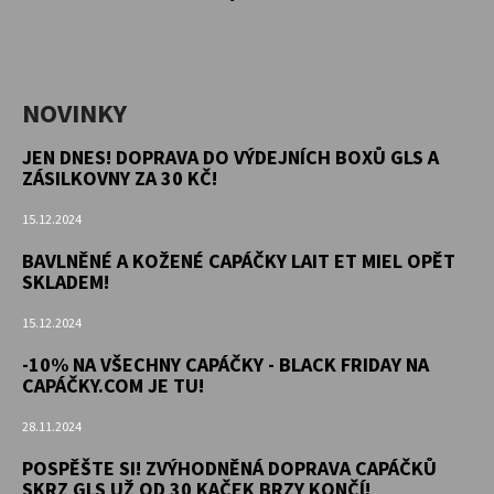
NOVINKY
JEN DNES! DOPRAVA DO VÝDEJNÍCH BOXŮ GLS A
ZÁSILKOVNY ZA 30 KČ!
15.12.2024
BAVLNĚNÉ A KOŽENÉ CAPÁČKY LAIT ET MIEL OPĚT
SKLADEM!
15.12.2024
-10% NA VŠECHNY CAPÁČKY - BLACK FRIDAY NA
CAPÁČKY.COM JE TU!
28.11.2024
POSPĚŠTE SI! ZVÝHODNĚNÁ DOPRAVA CAPÁČKŮ
SKRZ GLS UŽ OD 30 KAČEK BRZY KONČÍ!