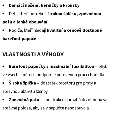
hvězdiček.
Domácí nošení, herničky a kroužky
Děti, které potřebují
širokou špičku, zpevněnou
patu a lehké obouvání
Rodiče, kteří hledají
kvalitní a cenově dostupné
barefoot papuče
VLASTNOSTI A VÝHODY
Barefoot papučky s maximální flexibilitou
– ohyb
ve všech směrech podporuje přirozenou práci chodidla
Široká špička
– dostatek prostoru pro prsty a
správnou aktivitu klenby
Zpevněná pata
– konstrukce pomáhá držet nohu ve
správné poloze, aby se v papučce neposouvala