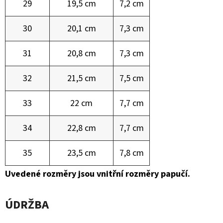
29
19,5 cm
7,2 cm
30
20,1 cm
7,3 cm
31
20,8 cm
7,3 cm
32
21,5 cm
7,5 cm
33
22 cm
7,7 cm
34
22,8 cm
7,7 cm
35
23,5 cm
7,8 cm
Uvedené rozměry jsou vnitřní rozměry papučí.
ÚDRŽBA