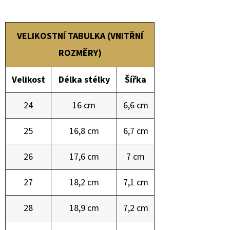
VELIKOSTNÍ TABULKA (VNITŘNÍ
ROZMĚRY)
Velikost
Délka stélky
Šířka
24
16 cm
6,6 cm
25
16,8 cm
6,7 cm
26
17,6 cm
7 cm
27
18,2 cm
7,1 cm
28
18,9 cm
7,2 cm