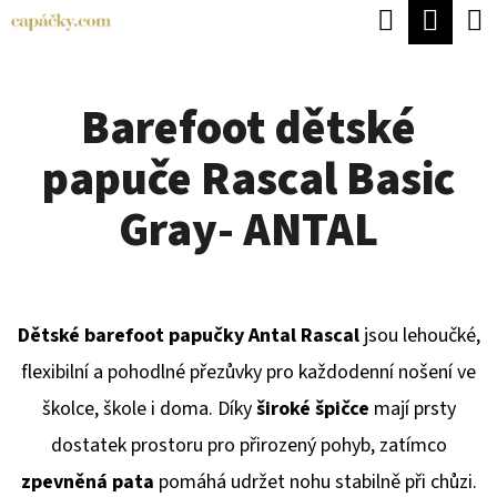
K
Hledat
Náku
Přejít
O
Zpět
Zpět
na
koší
Š
obsah
Barefoot dětské
Í
C
K
papuče Rascal Basic
O
P
Gray- ANTAL
O
T
Ř
Dětské barefoot papučky Antal Rascal
jsou lehoučké,
E
flexibilní a pohodlné přezůvky pro každodenní nošení ve
B
školce, škole i doma. Díky
široké špičce
mají prsty
U
dostatek prostoru pro přirozený pohyb, zatímco
J
zpevněná pata
pomáhá udržet nohu stabilně při chůzi.