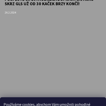
SKRZ GLS UŽ OD 30 KAČEK BRZY KONČÍ!
26.2.2024
PŘIJÍMÁME ONLINE PLATBY
Používáme cookies, abychom Vám umožnili pohodlné