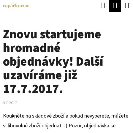
K
Hledat
Náku
Přejít
O
Zpět
Zpět
na
koší
Š
obsah
Znovu startujeme
Í
C
K
hromadné
O
P
objednávky! Další
O
uzavíráme již
T
17.7.2017.
Ř
E
B
8.7.2017
U
Koukněte na skladové zboží a pokud nevyberete, můžete
J
si libovolné zboží objednat :-) Pozor, objednávka se