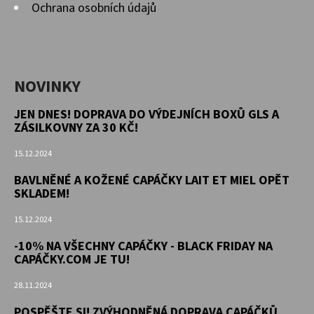
GUMOVOU
Ochrana osobních údajů
PODRÁŽKOU
DINOSAURUS
MODRÝ
CAROZOO
520
NOVINKY
Kč
JEN DNES! DOPRAVA DO VÝDEJNÍCH BOXŮ GLS A
ZÁSILKOVNY ZA 30 KČ!
15.12.2024
BAVLNĚNÉ A KOŽENÉ CAPÁČKY LAIT ET MIEL OPĚT
SKLADEM!
15.12.2024
-10% NA VŠECHNY CAPÁČKY - BLACK FRIDAY NA
CAPÁČKY.COM JE TU!
28.11.2024
POSPĚŠTE SI! ZVÝHODNĚNÁ DOPRAVA CAPÁČKŮ