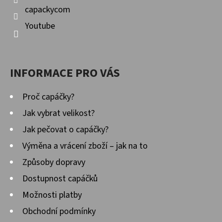
capackycom
D
Youtube
O
P
O
INFORMACE PRO VÁS
R
U
Proč capáčky?
Č
U
Jak vybrat velikost?
J
Jak pečovat o capáčky?
E
Výměna a vrácení zboží – jak na to
M
E
Způsoby dopravy
Dostupnost capáčků
Možnosti platby
KOŽENÉ
CAPÁČKY
Obchodní podmínky
S