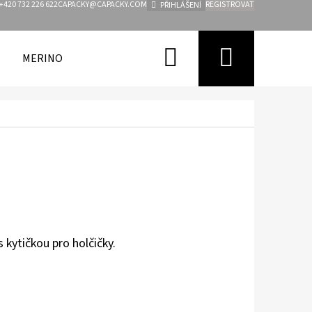
+420 732 226 622
CAPACKY@CAPACKY.COM
REGISTROVAT
PŘIHLÁŠENÍ
Hledat
Nákupn
MERINO
FUNKČNÍ OBLEČENÍ PRO DĚTI
ZNAČKY
košík
s kytičkou pro holčičky.
Následující