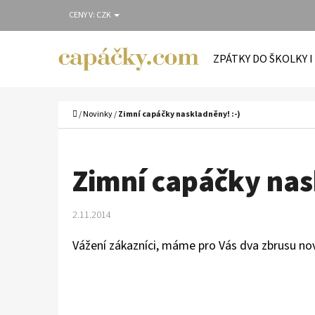
K
Přejít
CENY V:
CZK
O
Zpět
Zpět
na
Š
do
do
obsah
ZPÁTKY DO ŠKOLKY I
Í
obchodu
obchodu
C
K
Domů
/
Novinky
/
Zimní capáčky naskladněny! :-)
Zimní capáčky nas
2.11.2014
Vážení zákazníci, máme pro Vás dva zbrusu no