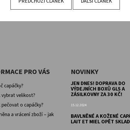
PŘEDCHOZÍ ČLÁNEK
DALŠÍ ČLÁNEK
KOŽENÉ CAPÁČKY S KOŽENOU PODRÁŽKOU
KOŽENÉ CAPÁČKY
PTÁČEK RŮŽOVÝ CAROZOO
MAŠLIČKA RŮŽOV
410 Kč
410 Kč
ORMACE PRO VÁS
NOVINKY
JEN DNES! DOPRAVA DO
č capáčky?
VÝDEJNÍCH BOXŮ GLS A
ZÁSILKOVNY ZA 30 KČ!
 vybrat velikost?
 pečovat o capáčky?
15.12.2024
ěna a vrácení zboží – jak
BAVLNĚNÉ A KOŽENÉ CAP
LAIT ET MIEL OPĚT SKLA