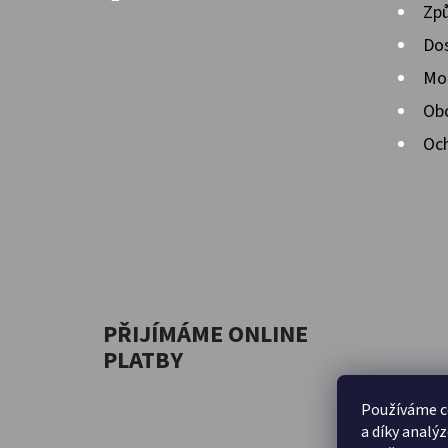
Způ
Dos
Mož
Ob
Och
PŘIJÍMÁME ONLINE
PLATBY
Používáme c
a díky analý