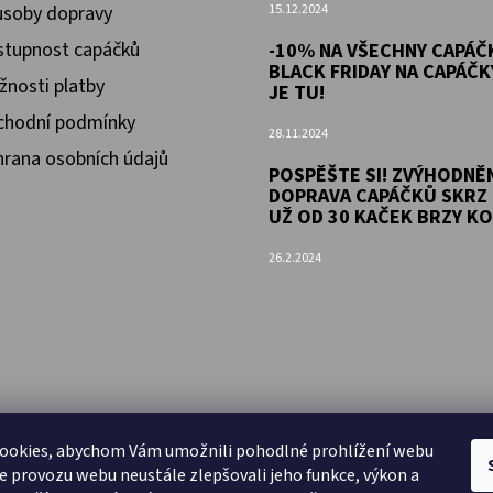
soby dopravy
15.12.2024
tupnost capáčků
-10% NA VŠECHNY CAPÁČK
BLACK FRIDAY NA CAPÁČK
nosti platby
JE TU!
chodní podmínky
28.11.2024
rana osobních údajů
POSPĚŠTE SI! ZVÝHODNĚ
DOPRAVA CAPÁČKŮ SKRZ 
UŽ OD 30 KAČEK BRZY KO
26.2.2024
ookies, abychom Vám umožnili pohodlné prohlížení webu
ze provozu webu neustále zlepšovali jeho funkce, výkon a