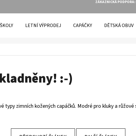
ZÁKAZNICKÁ PODPORA:
 ŠKOLY
LETNÍ VÝPRODEJ
CAPÁČKY
DĚTSKÁ OBUV
O POTŘEBUJETE NAJÍT?
HLEDAT
kladněny! :-)
DOPORUČUJEME
vé typy
zimních kožených capáčků
. Modré pro kluky a růžové 