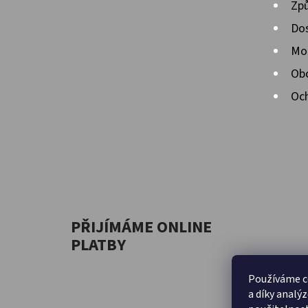
Způ
Dos
Mož
Ob
Och
PŘIJÍMÁME ONLINE
PLATBY
Používáme c
a díky analý