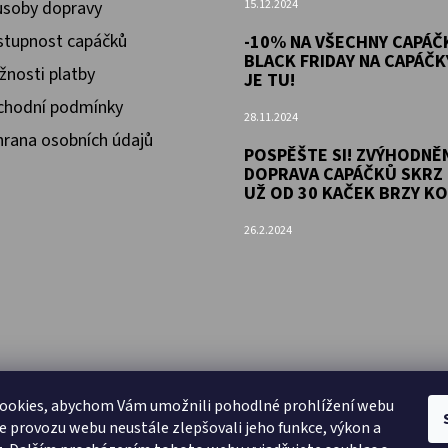
soby dopravy
15.12.2024
tupnost capáčků
-10% NA VŠECHNY CAPÁČK
BLACK FRIDAY NA CAPÁČK
nosti platby
JE TU!
chodní podmínky
28.11.2024
rana osobních údajů
POSPĚŠTE SI! ZVÝHODNĚ
DOPRAVA CAPÁČKŮ SKRZ 
UŽ OD 30 KAČEK BRZY KO
26.2.2024
ookies, abychom Vám umožnili pohodlné prohlížení webu
ze provozu webu neustále zlepšovali jeho funkce, výkon a