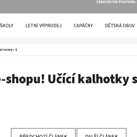
ZÁKAZNICKÁ PODPORA:
 ŠKOLY
LETNÍ VÝPRODEJ
CAPÁČKY
DĚTSKÁ OBUV
O POTŘEBUJETE NAJÍT?
 vzory :-)
HLEDAT
-shopu! Učící kalhotky 
DOPORUČUJEME
PŘEDCHOZÍ ČLÁNEK
DALŠÍ ČLÁNEK