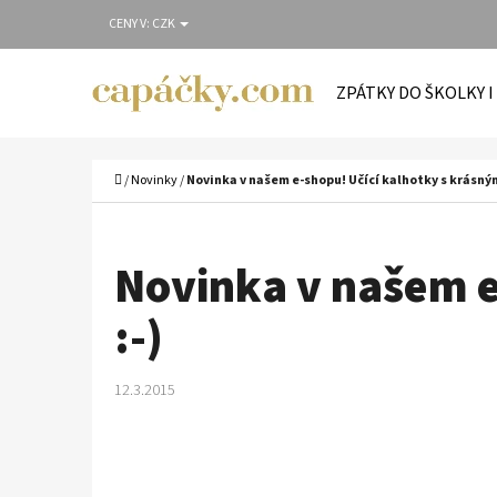
K
Přejít
CENY V:
CZK
O
Zpět
Zpět
na
Š
do
do
obsah
ZPÁTKY DO ŠKOLKY I
Í
obchodu
obchodu
C
K
Domů
/
Novinky
/
Novinka v našem e-shopu! Učící kalhotky s krásnými
Novinka v našem e
:-)
12.3.2015