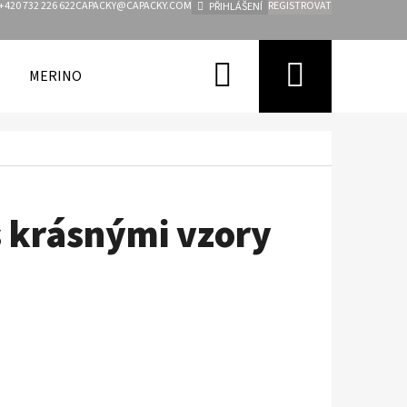
+420 732 226 622
CAPACKY@CAPACKY.COM
REGISTROVAT
PŘIHLÁŠENÍ
Hledat
Nákupn
MERINO
FUNKČNÍ OBLEČENÍ PRO DĚTI
ZNAČKY
košík
s krásnými vzory
Následující