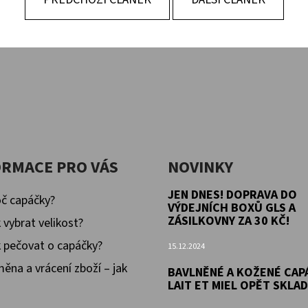
KOŽENÉ CAPÁČKY S KOŽENOU PODRÁŽKOU
KOŽENÉ CAPÁČKY
PTÁČEK RŮŽOVÝ CAROZOO
MAŠLIČKA RŮŽOV
410 Kč
410 Kč
ORMACE PRO VÁS
NOVINKY
JEN DNES! DOPRAVA DO
č capáčky?
VÝDEJNÍCH BOXŮ GLS A
ZÁSILKOVNY ZA 30 KČ!
 vybrat velikost?
 pečovat o capáčky?
15.12.2024
ěna a vrácení zboží – jak
BAVLNĚNÉ A KOŽENÉ CAP
LAIT ET MIEL OPĚT SKLA