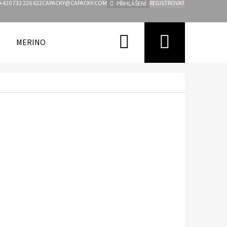
+420 732 226 622
CAPACKY@CAPACKY.COM
REGISTROVAT
PŘIHLÁŠENÍ
Hledat
Nákupn
MERINO
FUNKČNÍ OBLEČENÍ PRO DĚTI
ZNAČKY
košík
Následující