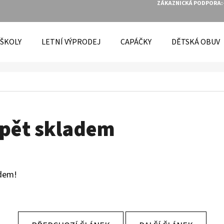
ZÁKAZNICKÁ PODPORA:
 ŠKOLY
LETNÍ VÝPRODEJ
CAPÁČKY
DĚTSKÁ OBUV
O POTŘEBUJETE NAJÍT?
HLEDAT
opět skladem
DOPORUČUJEME
dem!