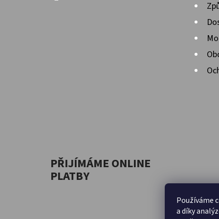
Způ
Dos
Mož
Ob
Och
PŘIJÍMÁME ONLINE
PLATBY
Používáme c
a díky analý