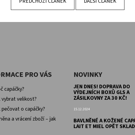
PŘEDCHOZÍ ČLÁNEK
DALŠÍ ČLÁNEK
KOŽENÉ CAPÁČKY S KOŽENOU PODRÁŽKOU
KOŽENÉ CAPÁČKY
PTÁČEK RŮŽOVÝ CAROZOO
MAŠLIČKA RŮŽOV
410 Kč
410 Kč
ORMACE PRO VÁS
NOVINKY
JEN DNES! DOPRAVA DO
č capáčky?
VÝDEJNÍCH BOXŮ GLS A
ZÁSILKOVNY ZA 30 KČ!
 vybrat velikost?
 pečovat o capáčky?
15.12.2024
ěna a vrácení zboží – jak
BAVLNĚNÉ A KOŽENÉ CAP
LAIT ET MIEL OPĚT SKLA