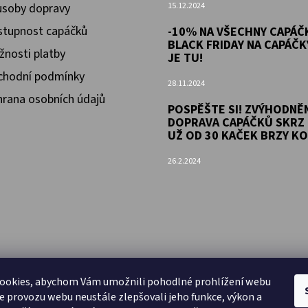
soby dopravy
15.12.2024
tupnost capáčků
-10% NA VŠECHNY CAPÁČK
BLACK FRIDAY NA CAPÁČK
nosti platby
JE TU!
chodní podmínky
28.11.2024
rana osobních údajů
POSPĚŠTE SI! ZVÝHODNĚ
DOPRAVA CAPÁČKŮ SKRZ 
UŽ OD 30 KAČEK BRZY KO
26.2.2024
ookies, abychom Vám umožnili pohodlné prohlížení webu
ze provozu webu neustále zlepšovali jeho funkce, výkon a