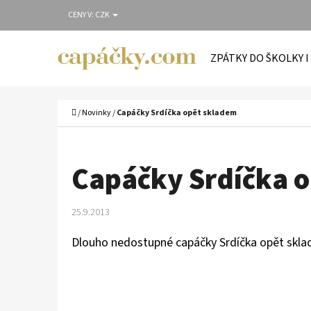
K
Přejít
CENY V:
CZK
O
Zpět
Zpět
na
Š
do
do
obsah
ZPÁTKY DO ŠKOLKY I
Í
obchodu
obchodu
C
K
Domů
/
Novinky
/
Capáčky Srdíčka opět skladem
Capáčky Srdíčka 
25.9.2013
Dlouho nedostupné
capáčky Srdíčka
opět skla