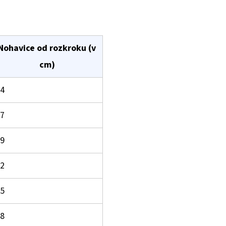
Nohavice od rozkroku (v
cm)
4
7
9
2
5
8