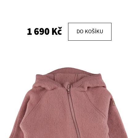
KOŽENÉ CAPÁČKY S KOŽENOU PODRÁŽKOU
KOŽENÉ CAPÁČKY
PTÁČEK RŮŽOVÝ CAROZOO
MAŠLIČKA RŮŽOV
1 690 Kč
DO KOŠÍKU
410 Kč
410 Kč