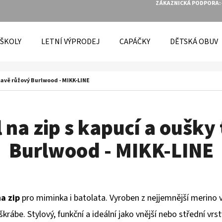
ZÁKAZNICKÁ PODPORA:
 ŠKOLY
LETNÍ VÝPRODEJ
CAPÁČKY
DĚTSKÁ OBUV
O POTŘEBUJETE NAJÍT?
mavě růžový Burlwood - MIKK-LINE
HLEDAT
 na zip s kapucí a oušk
Burlwood - MIKK-LINE
DOPORUČUJEME
na zip
pro miminka i batolata. Vyroben z nejjemnější merino v
škrábe. Stylový, funkční a ideální jako vnější nebo střední vrst