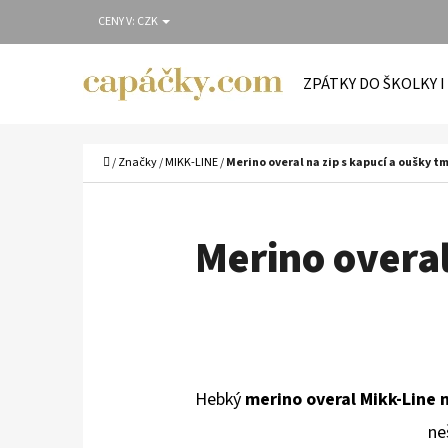
K
Přejít
CENY V:
CZK
O
Zpět
Zpět
na
Š
do
do
obsah
ZPÁTKY DO ŠKOLKY I
Í
obchodu
obchodu
C
K
Domů
/
Značky
/
MIKK-LINE
/
Merino overal na zip s kapucí a oušky t
Merino overal
Hebký
merino overal Mikk-Line 
ne