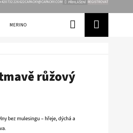
+420 732 226 622
CAPACKY@CAPACKY.COM
REGISTROVAT
PŘIHLÁŠENÍ
Hledat
Nákupn
MERINO
FUNKČNÍ OBLEČENÍ PRO DĚTI
ZNAČKY
košík
y tmavě růžový
lny bez mulesingu – hřeje, dýchá a
va.
Následující