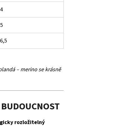
4
5
6,5
eplandá – merino se krásně
NA BUDOUCNOST
ogicky rozložitelný