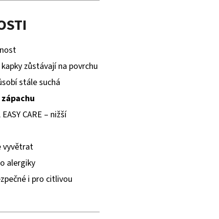
OSTI
šnost
 kapky zůstávají na povrchu
ůsobí stále suchá
i zápachu
EASY CARE – nižší
 vyvětrat
o alergiky
zpečné i pro citlivou