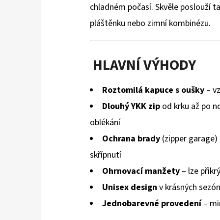
chladném počasí. Skvěle poslouží t
pláštěnku nebo zimní kombinézu.
HLAVNÍ VÝHODY
Roztomilá kapuce s oušky
– v
Dlouhý YKK zip
od krku až po no
oblékání
Ochrana brady
(zipper garage) 
skřípnutí
Ohrnovací manžety
– lze přikr
Unisex design
v krásných sezón
Jednobarevné provedení
– min