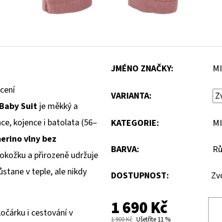
JMÉNO ZNAČKY
:
MI
cení
VARIANTA:
Baby Suit
je měkký a
ce, kojence i batolata (56–
KATEGORIE
:
MI
erino vlny bez
BARVA
:
Rů
pokožku a přirozeně udržuje
ůstane v teple, ale nikdy
DOSTUPNOST:
Zv
1 690 Kč
očárku i cestování v
1 900 Kč
Ušetříte 11 %