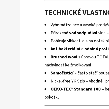
TECHNICKÉ VLASTN
Výborná izolace a vysoká prody
Přirozeně
vodoodpudivá
vlna –
Pohlcuje vlhkost, ale na dotek p
Antibakteriální
a
odolná prot
Brushed wool
s úpravou TOTAL 
náchylnost ke žmolkování
Samočisticí
– často stačí pouze
Nickel-free YKK zip – vhodné i pr
OEKO-TEX® Standard 100
– be
pokožku