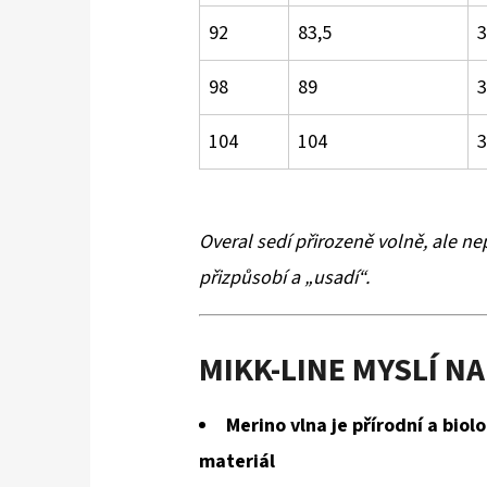
92
83,5
3
98
89
3
104
104
3
Overal sedí přirozeně volně, ale n
přizpůsobí a „usadí“.
MIKK-LINE MYSLÍ 
Merino vlna je přírodní a biol
materiál