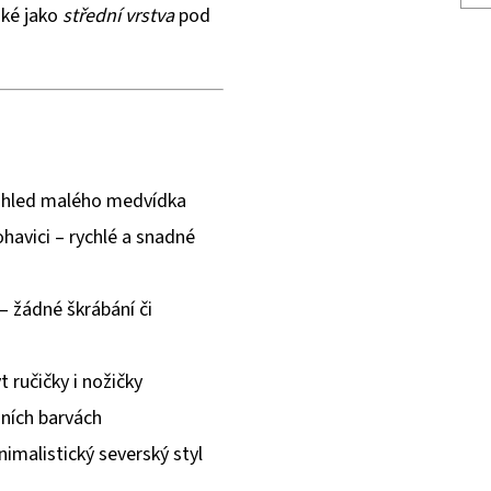
aké jako
střední vrstva
pod
zhled malého medvídka
havici – rychlé a snadné
– žádné škrábání či
ýt ručičky i nožičky
ních barvách
imalistický severský styl