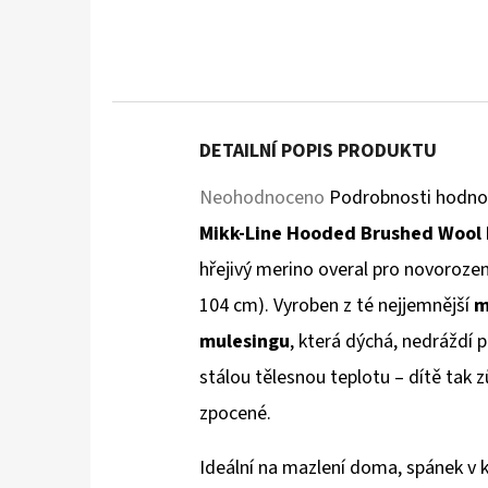
DETAILNÍ POPIS PRODUKTU
Průměrné
Neohodnoceno
Podrobnosti hodno
hodnocení
Mikk-Line Hooded Brushed Wool 
produktu
hřejivý merino overal pro novorozen
je
104 cm). Vyroben z té nejjemnější
m
0,0
mulesingu
, která dýchá, nedráždí 
z
stálou tělesnou teplotu – dítě tak z
5
zpocené.
hvězdiček.
Ideální na mazlení doma, spánek v k