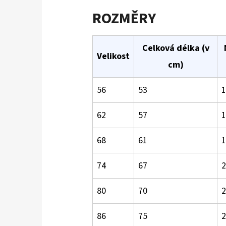
ROZMĚRY
Celková délka (v
Velikost
cm)
56
53
1
62
57
1
68
61
1
74
67
2
80
70
2
86
75
2