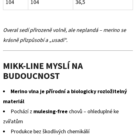
104
104
36,5
Overal sedí přirozeně volně, ale neplandá – merino se
krásně přizpůsobí a „usadí“.
MIKK-LINE MYSLÍ NA
BUDOUCNOST
Merino vlna je přírodní a biologicky rozložitelný
materiál
Pochází z
mulesing-free
chovů – ohleduplné ke
zvířatům
Produkce bez škodlivých chemikálií