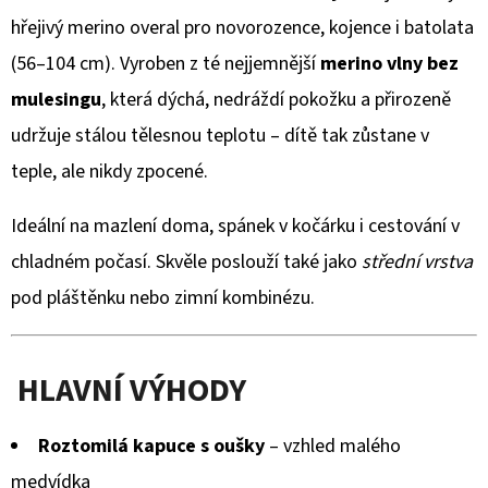
KOŽENOU
produktu
PODRÁŽKOU
hřejivý merino overal pro novorozence, kojence i batolata
MAŠLIČKA
je
(56–104 cm). Vyroben z té nejjemnější
merino vlny bez
RŮŽOVÁ
CAROZOO
0,0
mulesingu
, která dýchá, nedráždí pokožku a přirozeně
410
z
udržuje stálou tělesnou teplotu – dítě tak zůstane v
Kč
5
teple, ale nikdy zpocené.
hvězdiček.
Ideální na mazlení doma, spánek v kočárku i cestování v
chladném počasí. Skvěle poslouží také jako
střední vrstva
pod pláštěnku nebo zimní kombinézu.
HLAVNÍ VÝHODY
Roztomilá kapuce s oušky
– vzhled malého
medvídka