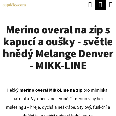
K
Hledat
Náku
Přejít
O
Zpět
Zpět
na
koší
Š
obsah
Merino overal na zip s
Í
C
K
kapucí a oušky - světle
O
P
hnědý Melange Denver
O
- MIKK-LINE
T
Ř
E
Hebký
merino overal Mikk-Line na zip
pro miminka i
B
batolata. Vyroben z nejjemnější merino vlny bez
U
mulesingu – hřeje, dýchá a neškrábe. Stylový, funkční a
J
ideální jako vnější nebo střední vrstva.