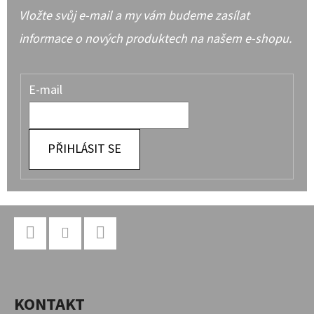
Vložte svůj e-mail a my vám budeme zasílat
informace o nových produktech na našem e-shopu.
E-mail
PŘIHLÁSIT SE
Z
Á
P
Facebook
Instagram
YouTube
A
KONTAKT
T