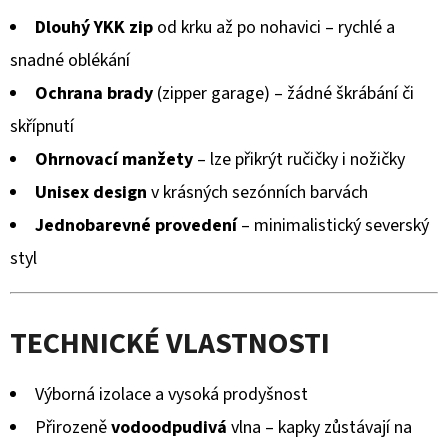
Dlouhý YKK zip
od krku až po nohavici – rychlé a
snadné oblékání
Ochrana brady
(zipper garage) – žádné škrábání či
skřípnutí
Ohrnovací manžety
– lze přikrýt ručičky i nožičky
Unisex design
v krásných sezónních barvách
Jednobarevné provedení
– minimalistický severský
styl
TECHNICKÉ VLASTNOSTI
Výborná izolace a vysoká prodyšnost
Přirozeně
vodoodpudivá
vlna – kapky zůstávají na