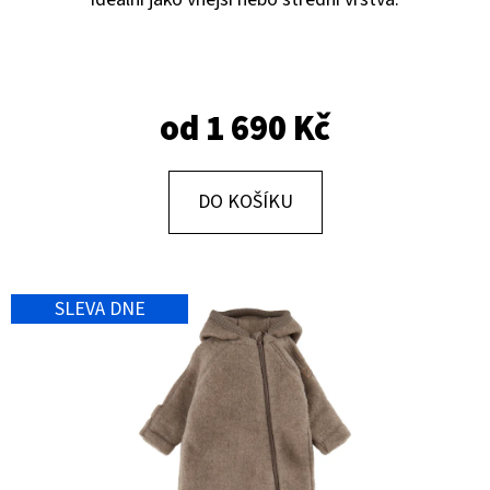
E
T
E
N
od
1 690 Kč
A
J
DO KOŠÍKU
Í
T
?
SLEVA DNE
HLEDAT