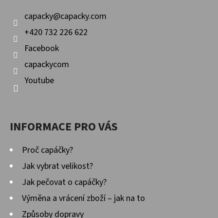
Í
capacky
@
capacky.com
+420 732 226 622
Facebook
capackycom
Youtube
INFORMACE PRO VÁS
Proč capáčky?
Jak vybrat velikost?
Jak pečovat o capáčky?
Výměna a vrácení zboží – jak na to
Způsoby dopravy