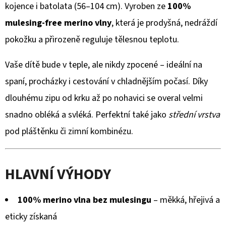
KOŽENOU
je
kojence i batolata (56–104 cm). Vyroben ze
100%
PODRÁŽKOU
BERUŠKA
0,0
mulesing-free merino vlny
, která je prodyšná, nedráždí
A
KOPRETINA
z
pokožku a přirozeně reguluje tělesnou teplotu.
CAROZOO
5
410
Vaše dítě bude v teple, ale nikdy zpocené – ideální na
hvězdiček.
Kč
spaní, procházky i cestování v chladnějším počasí. Díky
dlouhému zipu od krku až po nohavici se overal velmi
snadno obléká a svléká. Perfektní také jako
střední vrstva
pod pláštěnku či zimní kombinézu.
HLAVNÍ VÝHODY
100% merino vlna bez mulesingu
– měkká, hřejivá a
eticky získaná