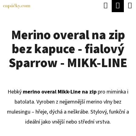
K
Hledat
Náku
Přejít
O
Zpět
Zpět
na
koší
Š
obsah
Merino overal na zip
Í
C
K
bez kapuce - fialový
O
P
Sparrow - MIKK-LINE
O
T
Ř
Hebký
merino overal Mikk-Line na zip
pro miminka i
E
batolata. Vyroben z nejjemnější merino vlny bez
B
mulesingu – hřeje, dýchá a neškrábe. Stylový, funkční a
U
ideální jako vnější nebo střední vrstva.
J