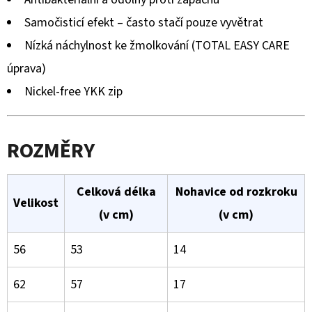
Samočisticí efekt – často stačí pouze vyvětrat
Nízká náchylnost ke žmolkování (TOTAL EASY CARE
úprava)
Nickel-free YKK zip
ROZMĚRY
Celková délka
Nohavice od rozkroku
Velikost
(v cm)
(v cm)
56
53
14
62
57
17