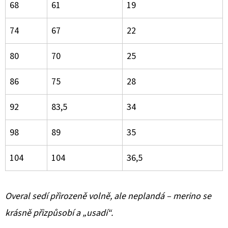
68
61
19
74
67
22
80
70
25
86
75
28
92
83,5
34
98
89
35
104
104
36,5
Overal sedí přirozeně volně, ale neplandá – merino se
krásně přizpůsobí a „usadí“.