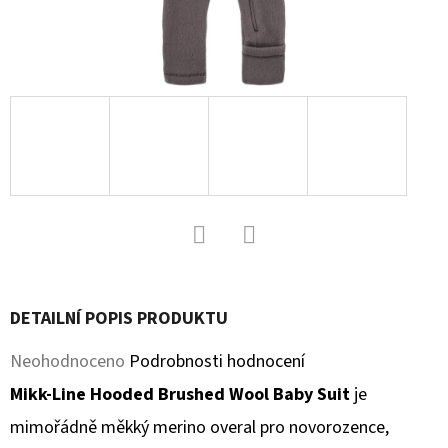
D
O
P
O
R
U
Č
U
J
Facebook
Twitter
E
M
DETAILNÍ POPIS PRODUKTU
E
Průměrné
Neohodnoceno
Podrobnosti hodnocení
hodnocení
Mikk-Line Hooded Brushed Wool Baby Suit
je
KOŽENÉ
CAPÁČKY
produktu
mimořádně měkký merino overal pro novorozence,
S