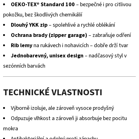
OEKO-TEX® Standard 100
– bezpečné i pro citlivou
pokožku, bez škodlivých chemikálií
Dlouhý YKK zip
– spolehlivé a rychlé oblékání
Ochrana brady (zipper garage)
– zabraňuje odření
Rib lemy
na rukávech i nohavicích – dobře drží tvar
Jednobarevný, unisex design
– nadčasový styl v
sezónních barvách
TECHNICKÉ VLASTNOSTI
Výborně izoluje, ale zároveň vysoce prodyšný
Odpuzuje vlhkost a zároveň ji absorbuje bez pocitu
mokra
Antibakteriální a odolný proti zápachu