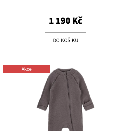
E
T
1 190 Kč
E
N
A
DO KOŠÍKU
J
Í
T
Akce
?
HLEDAT