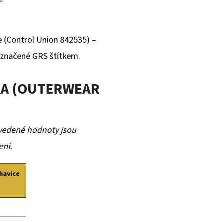
e (Control Union 842535) –
označené GRS štítkem.
KA (OUTERWEAR
 Uvedené hodnoty jsou
ení.
ohavice