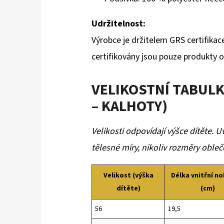
Udržitelnost:
Výrobce je držitelem GRS certifikac
certifikovány jsou pouze produkty 
VELIKOSTNÍ TABUL
– KALHOTY)
Velikosti odpovídají výšce dítěte.
tělesné míry, nikoliv rozměry obleč
Velikost (výška
Délka vnitřní n
dítěte)
(cm)
56
19,5