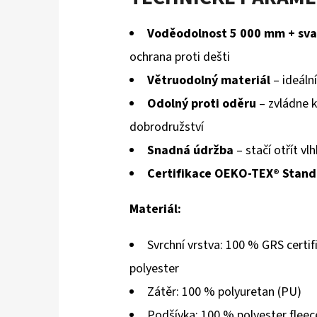
Voděodolnost 5 000 mm + sva
ochrana proti dešti
Větruodolný materiál
– ideáln
Odolný proti oděru
– zvládne 
dobrodružství
Snadná údržba
– stačí otřít v
Certifikace OEKO-TEX® Stand
Materiál:
Svrchní vrstva: 100 % GRS certi
polyester
Zátěr: 100 % polyuretan (PU)
Podšívka: 100 % polyester fleec