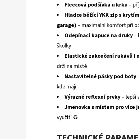
Fleecová podšívka u krku
– př
Hladce běžící YKK zip s krytí
garage)
– maximální komfort při o
Odepínací kapuce na druky
– 
školky
Elastické zakončení rukávů i 
drží na místě
Nastavitelné pásky pod boty
–
kde mají
Výrazné reflexní prvky
– lepší 
Jmenovka s místem pro více 
využití ♻️
TECHNICKÉ PARAM