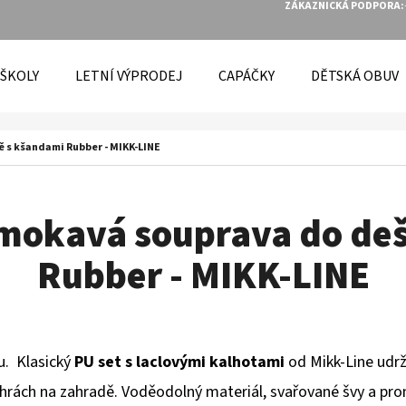
ZÁKAZNICKÁ PODPORA:
 ŠKOLY
LETNÍ VÝPRODEJ
CAPÁČKY
DĚTSKÁ OBUV
O POTŘEBUJETE NAJÍT?
 s kšandami Rubber - MIKK-LINE
HLEDAT
mokavá souprava do deš
Rubber - MIKK-LINE
DOPORUČUJEME
u. Klasický
PU set s laclovými kalhotami
od Mikk-Line udrží
 hrách na zahradě. Voděodolný materiál, svařované švy a promy