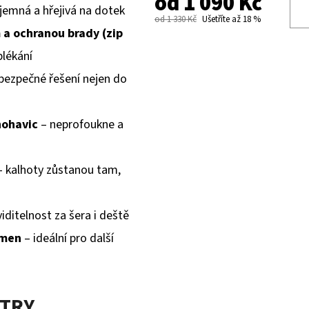
od
1 090 Kč
íjemná a hřejivá na dotek
od 1 330 Kč
Ušetříte až 18 %
m a ochranou brady (zip
blékání
bezpečné řešení nejen do
nohavic
– neprofoukne a
 kalhoty zůstanou tam,
viditelnost za šera i deště
jmen
– ideální pro další
ETRY