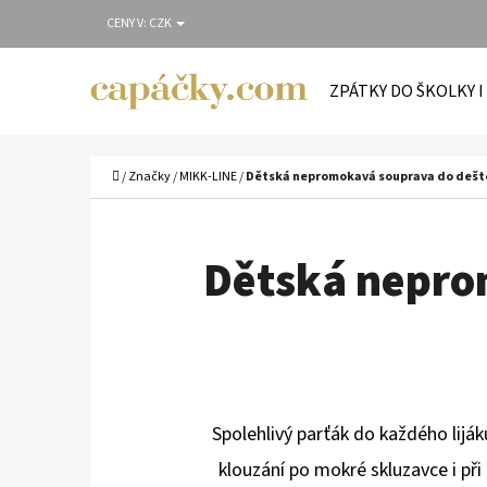
K
Přejít
CENY V:
CZK
O
Zpět
Zpět
na
Š
do
do
obsah
ZPÁTKY DO ŠKOLKY I
Í
obchodu
obchodu
C
K
Domů
/
Značky
/
MIKK-LINE
/
Dětská nepromokavá souprava do deště
Dětská nepro
Spolehlivý parťák do každého liják
klouzání po mokré skluzavce i při