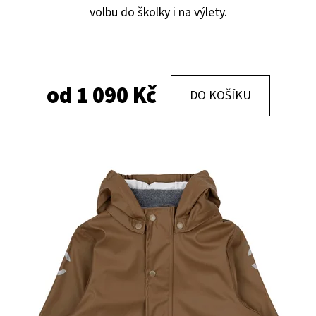
volbu do školky i na výlety.
KOŽENÉ CAPÁČKY S KOŽENOU PODRÁŽKOU
KOŽENÉ CAPÁČKY
PTÁČEK RŮŽOVÝ CAROZOO
MAŠLIČKA RŮŽOV
410 Kč
410 Kč
od
1 090 Kč
DO KOŠÍKU