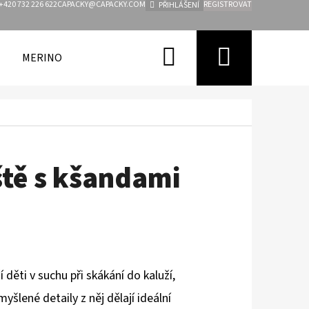
+420 732 226 622
CAPACKY@CAPACKY.COM
REGISTROVAT
PŘIHLÁŠENÍ
Hledat
Nákupn
MERINO
FUNKČNÍ OBLEČENÍ PRO DĚTI
ZNAČKY
košík
tě s kšandami
 děti v suchu při skákání do kaluží,
šlené detaily z něj dělají ideální
Následující