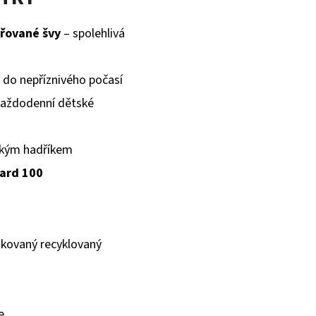
řované švy
– spolehlivá
í do nepříznivého počasí
každodenní dětské
lhkým hadříkem
ard 100
fikovaný recyklovaný
e