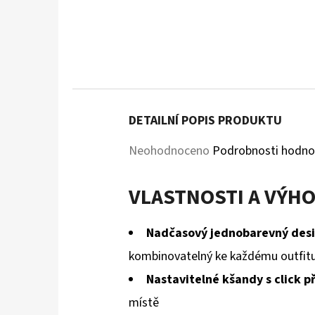
DETAILNÍ POPIS PRODUKTU
Průměrné
Neohodnoceno
Podrobnosti hodno
hodnocení
VLASTNOSTI A VÝH
produktu
je
Nadčasový jednobarevný des
0,0
kombinovatelný ke každému outfit
z
Nastavitelné kšandy s click 
5
místě
hvězdiček.