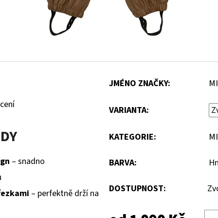
JMÉNO ZNAČKY
:
MI
cení
VARIANTA:
ODY
KATEGORIE
:
MI
ign
– snadno
BARVA
:
H
u
DOSTUPNOST:
Zv
přezkami
– perfektně drží na