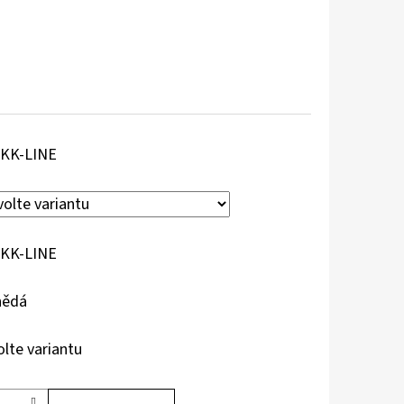
KK-LINE
KK-LINE
nědá
olte variantu