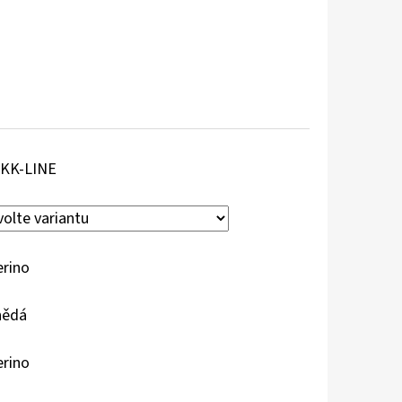
KK-LINE
rino
nědá
rino