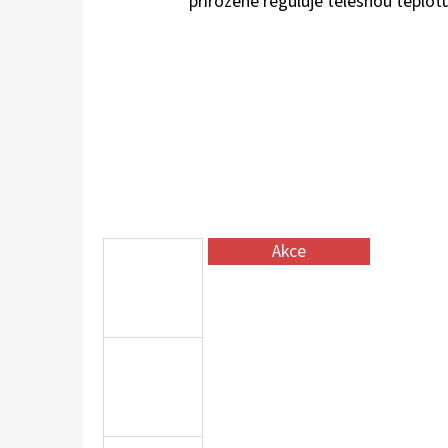
přirozeně reguluje tělesnou teplot
KOŽENÉ CAPÁČKY S KOŽENOU PODRÁŽKOU
ŠTĚNĚ HNĚDÁ CAROZOO
410 Kč
Akce