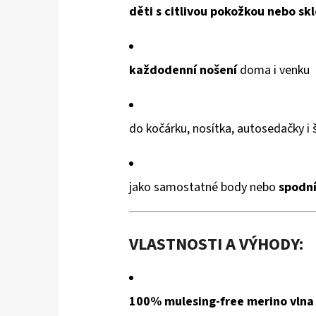
hvězdiček.
děti s citlivou pokožkou nebo s
každodenní nošení
doma i venku
do kočárku, nosítka, autosedačky i 
jako samostatné body nebo
spodní
VLASTNOSTI A VÝHODY:
100% mulesing-free merino vlna