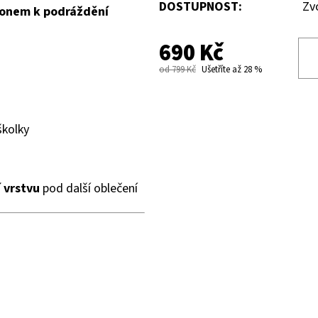
DOSTUPNOST:
Zv
klonem k podráždění
690 Kč
od 799 Kč
Ušetříte až 28 %
školky
 vrstvu
pod další oblečení