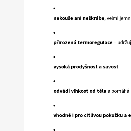
nekouše ani neškrábe
, velmi jem
přirozená termoregulace
– udržuj
vysoká prodyšnost a savost
odvádí vlhkost od těla
a pomáhá u
vhodné i pro citlivou pokožku a