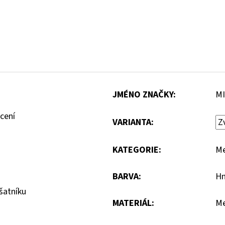
JMÉNO ZNAČKY
:
MI
cení
VARIANTA:
KATEGORIE
:
Me
BARVA
:
H
šatníku
MATERIÁL
:
Me