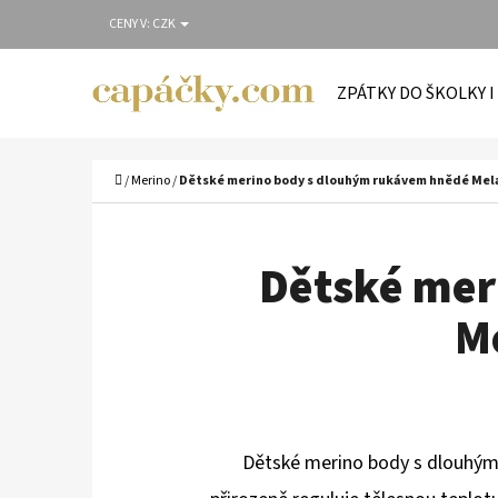
K
Přejít
CENY V:
CZK
O
Zpět
Zpět
na
Š
do
do
obsah
ZPÁTKY DO ŠKOLKY I
Í
obchodu
obchodu
C
K
Domů
/
Merino
/
Dětské merino body s dlouhým rukávem hnědé Mel
Dětské mer
M
Dětské merino body s dlouhým