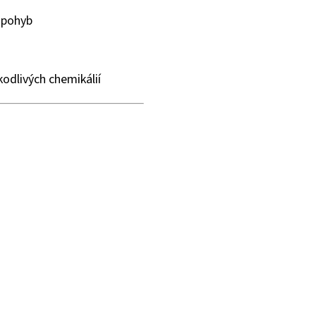
 pohyb
kodlivých chemikálií