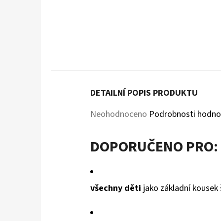
DETAILNÍ POPIS PRODUKTU
Průměrné
Neohodnoceno
Podrobnosti hodno
hodnocení
DOPORUČENO PRO:
produktu
je
0,0
všechny děti
jako základní kousek 
z
5