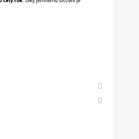
 celý rok
. Díky jemnému složení je
 S KOŽENOU PODRÁŽKOU
Á CAROZOO
Facebook
Twitter