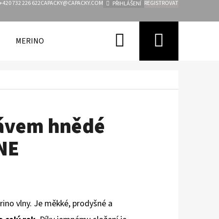
+420 732 226 622
CAPACKY@CAPACKY.COM
REGISTROVAT
PŘIHLÁŠENÍ
Hledat
Nákupn
MERINO
FUNKČNÍ OBLEČENÍ PRO DĚTI
ZNAČKY
košík
kávem hnědé
NE
no vlny. Je měkké, prodyšné a
Následující