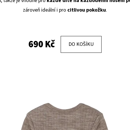
u, takže je vhodné pro
každé dítě na každodenní nošení po
zároveň ideální i pro
citlivou pokožku
.
KOŽENÉ CAPÁČKY S KOŽENOU PODRÁŽKOU
KOŽENÉ CAPÁČKY
PTÁČEK RŮŽOVÝ CAROZOO
MAŠLIČKA RŮŽOV
410 Kč
410 Kč
690 Kč
DO KOŠÍKU