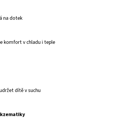
ná na dotek
e komfort v chladu i teple
držet dítě v suchu
 ekzematiky