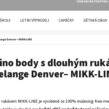
ZÁKAZNICKÁ PODPORA:
 ŠKOLY
LETNÍ VÝPRODEJ
CAPÁČKY
DĚTSKÁ OBUV
O POTŘEBUJETE NAJÍT?
ange Denver– MIKK-LINE
HLEDAT
ino body s dlouhým ru
elange Denver– MIKK-LI
DOPORUČUJEME
 rukávem MIKK-LINE je vyrobené ze 100% mulesing-free meri