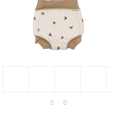
D
O
P
O
R
U
Č
U
J
E
M
E
KOŽENÉ
CAPÁČKY
Facebook
Twitter
S