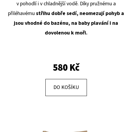
E
v pohodlí i v chladnější vodě. Díky pružnému a
T
přiléhavému
střihu dobře sedí, neomezují pohyb a
E
jsou vhodné do bazénu, na baby plavání i na
N
dovolenou k moři.
A
J
Í
580 Kč
T
?
DO KOŠÍKU
HLEDAT