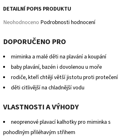
KOŽENOU
PODRÁŽKOU
DETAILNÍ POPIS PRODUKTU
ŠTĚNĚ
HNĚDÁ
Průměrné
Neohodnoceno
Podrobnosti hodnocení
CAROZOO
hodnocení
410
Kč
DOPORUČENO PRO
produktu
je
miminka a malé děti na plavání a koupání
0,0
baby plavání, bazén i dovolenou u moře
z
rodiče, kteří chtějí větší jistotu proti protečení
5
děti citlivější na chladnější vodu
hvězdiček.
VLASTNOSTI A VÝHODY
neoprenové plavací kalhotky pro miminka s
pohodlným přiléhavým střihem