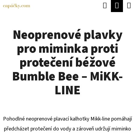
K
Hledat
Náku
Přejít
O
Zpět
Zpět
na
koší
Š
obsah
Neoprenové plavky
Í
C
K
pro miminka proti
O
P
protečení béžové
O
Bumble Bee – MiKK-
T
Ř
LINE
E
B
U
Pohodlné neoprenové plavací kalhotky Mikk-line pomáhají
J
předcházet protečení do vody a zároveň udržují miminko