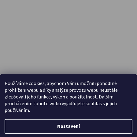
PŘIJÍMÁME ONLINE PLATBY
Používáme cookies, abychom Vám umožnili pohodlné
prohlížení webu a díky analýze provozu webu neustále
zlepšovali jeho funkce, výkon a použitelnost. Dalším
procházením tohoto webu vyjadřujete souhlas s jejich
používáním.
Nastavení
Vytvořil Shoptet