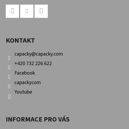
Z
Á
P
Facebook
Instagram
YouTube
A
KONTAKT
T
Í
capacky
@
capacky.com
+420 732 226 622
Facebook
capackycom
Youtube
INFORMACE PRO VÁS