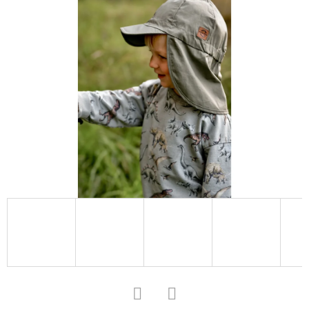
D
O
P
O
R
U
Č
U
J
E
M
E
KOŽENÉ
CAPÁČKY
S