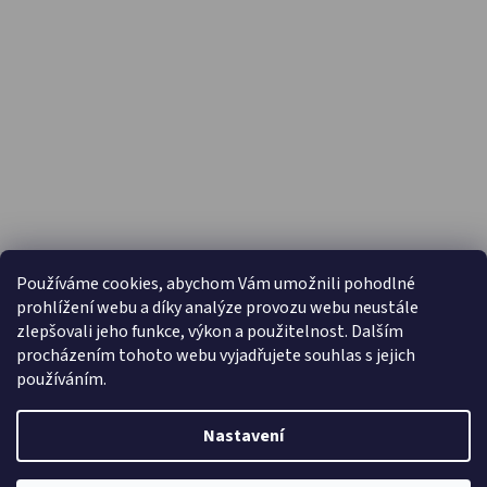
PŘIJÍMÁME ONLINE PLATBY
Používáme cookies, abychom Vám umožnili pohodlné
prohlížení webu a díky analýze provozu webu neustále
zlepšovali jeho funkce, výkon a použitelnost. Dalším
procházením tohoto webu vyjadřujete souhlas s jejich
používáním.
Nastavení
Vytvořil Shoptet
Copyright 2026
Capáčky.com
. Všechna práva vyhrazena.