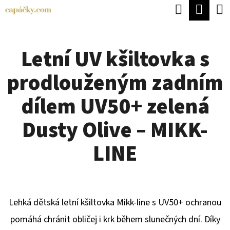
K
Hledat
Náku
Přejít
O
Zpět
Zpět
na
koší
Š
obsah
Letní UV kšiltovka s
Í
C
K
prodlouženým zadním
O
P
dílem UV50+ zelená
O
Dusty Olive – MIKK-
T
Ř
LINE
E
B
U
Lehká dětská letní kšiltovka Mikk-line s UV50+ ochranou
J
pomáhá chránit obličej i krk během slunečných dní. Díky