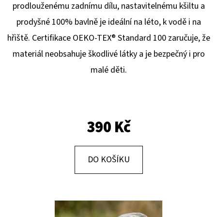
E
prodlouženému zadnímu dílu, nastavitelnému kšiltu a
T
prodyšné 100% bavlně je ideální na léto, k vodě i na
E
hřiště. Certifikace OEKO-TEX® Standard 100 zaručuje, že
N
materiál neobsahuje škodlivé látky a je bezpečný i pro
A
malé děti.
J
Í
T
390 Kč
?
DO KOŠÍKU
HLEDAT