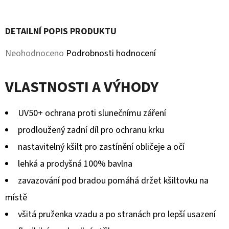
KOŽENOU
Facebook
Twitter
PODRÁŽKOU
PTÁČEK
RŮŽOVÝ
DETAILNÍ POPIS PRODUKTU
CAROZOO
Průměrné
Neohodnoceno
Podrobnosti hodnocení
410
Kč
hodnocení
VLASTNOSTI A VÝHODY
produktu
je
UV50+ ochrana proti slunečnímu záření
0,0
prodloužený zadní díl pro ochranu krku
z
nastavitelný kšilt pro zastínění obličeje a očí
5
lehká a prodyšná 100% bavlna
hvězdiček.
zavazování pod bradou pomáhá držet kšiltovku na
místě
všitá pruženka vzadu a po stranách pro lepší usazení