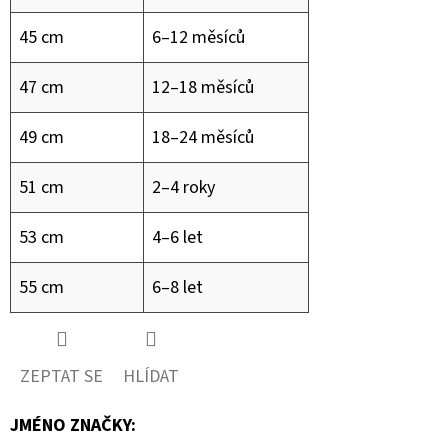
45 cm
6–12 měsíců
47 cm
12–18 měsíců
49 cm
18–24 měsíců
51 cm
2–4 roky
53 cm
4–6 let
55 cm
6–8 let
ZEPTAT SE
HLÍDAT
JMÉNO ZNAČKY
: