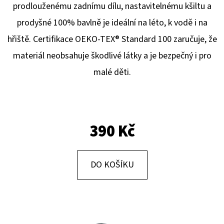
E
prodlouženému zadnímu dílu, nastavitelnému kšiltu a
T
prodyšné 100% bavlně je ideální na léto, k vodě i na
E
hřiště. Certifikace OEKO-TEX® Standard 100 zaručuje, že
N
materiál neobsahuje škodlivé látky a je bezpečný i pro
A
malé děti.
J
Í
T
390 Kč
?
DO KOŠÍKU
HLEDAT