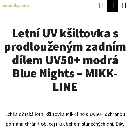
K
Hledat
Náku
Přejít
O
Zpět
Zpět
na
koší
Š
obsah
Letní UV kšiltovka s
Í
C
K
prodlouženým zadním
O
P
dílem UV50+ modrá
O
Blue Nights – MIKK-
T
Ř
LINE
E
B
U
Lehká dětská letní kšiltovka Mikk-line s UV50+ ochranou
J
pomáhá chránit obličej i krk během slunečných dní. Díky