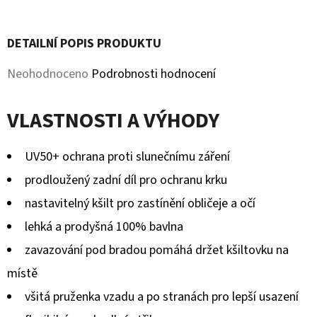
MICROFLEECEM
Facebook
Twitter
ČERNÉ
380
DETAILNÍ POPIS PRODUKTU
Kč
Původně:
Průměrné
Neohodnoceno
Podrobnosti hodnocení
430
Kč
hodnocení
VLASTNOSTI A VÝHODY
produktu
je
UV50+ ochrana proti slunečnímu záření
0,0
prodloužený zadní díl pro ochranu krku
z
nastavitelný kšilt pro zastínění obličeje a očí
5
lehká a prodyšná 100% bavlna
hvězdiček.
zavazování pod bradou pomáhá držet kšiltovku na
místě
všitá pruženka vzadu a po stranách pro lepší usazení