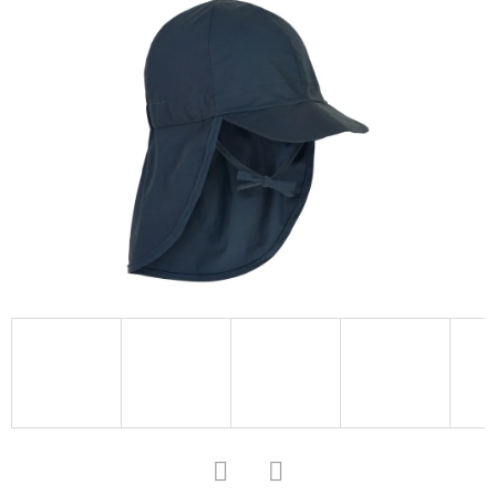
D
O
P
O
R
U
Č
U
J
E
M
E
SOFTSHELLOVÉ
CAPÁČKY
S