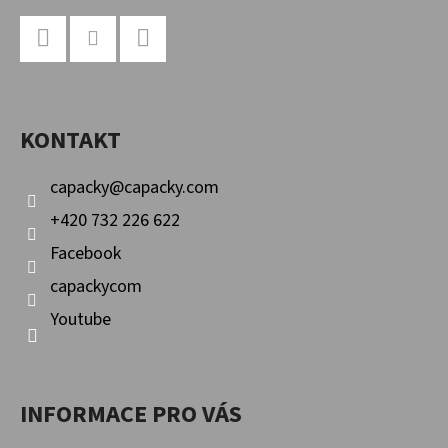
Z
Á
P
Facebook
Instagram
YouTube
A
KONTAKT
T
Í
capacky
@
capacky.com
+420 732 226 622
Facebook
capackycom
Youtube
INFORMACE PRO VÁS