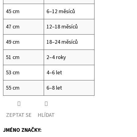
45 cm
6–12 měsíců
47 cm
12–18 měsíců
49 cm
18–24 měsíců
51 cm
2–4 roky
53 cm
4–6 let
55 cm
6–8 let
ZEPTAT SE
HLÍDAT
JMÉNO ZNAČKY
: