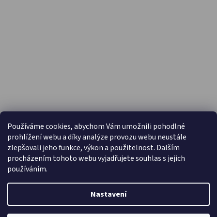
PŘIJÍMÁME ONLINE PLATBY
Používáme cookies, abychom Vám umožnili pohodlné
prohlížení webu a díky analýze provozu webu neustále
zlepšovali jeho funkce, výkon a použitelnost. Dalším
procházením tohoto webu vyjadřujete souhlas s jejich
používáním.
Nastavení
Vytvořil Shoptet
Copyright 2026
Capáčky.com
. Všechna práva vyhrazena.