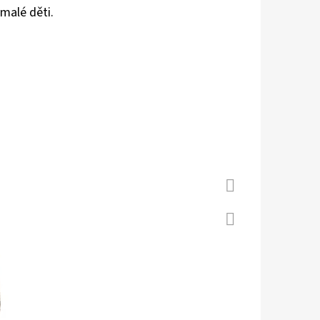
 malé děti.
 S KOŽENOU PODRÁŽKOU
Á CAROZOO
Facebook
Twitter