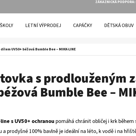
ZÁKAZNICKÁ PODPORA:
 ŠKOLY
LETNÍ VÝPRODEJ
CAPÁČKY
DĚTSKÁ OBUV
O POTŘEBUJETE NAJÍT?
m dílem UV50+ béžová Bumble Bee – MIKK-LINE
HLEDAT
iltovka s prodlouženým 
béžová Bumble Bee – MI
DOPORUČUJEME
-line s UV50+ ochranou
pomáhá chránit obličej i krk během
u a prodyšné 100% bavlně je ideální na léto, k vodě i na hři