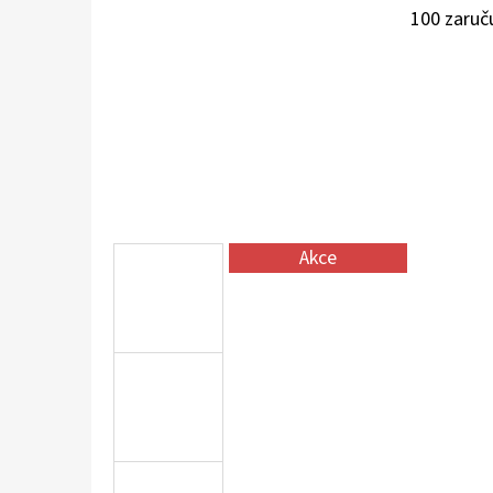
100 zaruču
KOŽENÉ CAPÁČKY S KOŽENOU PODRÁŽKOU
ŠTĚNĚ HNĚDÁ CAROZOO
410 Kč
Akce