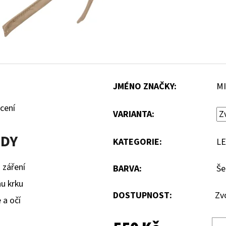
JMÉNO ZNAČKY
:
MI
cení
VARIANTA:
ODY
KATEGORIE
:
LE
 záření
BARVA
:
Še
nu krku
DOSTUPNOST:
Zv
 a očí