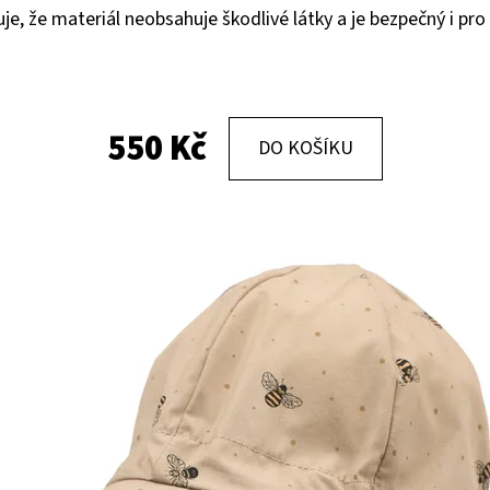
je, že materiál neobsahuje škodlivé látky a je bezpečný i pro
KOŽENÉ CAPÁČKY S KOŽENOU PODRÁŽKOU
KOŽENÉ CAPÁČKY
PTÁČEK RŮŽOVÝ CAROZOO
MAŠLIČKA RŮŽOV
410 Kč
410 Kč
550 Kč
DO KOŠÍKU