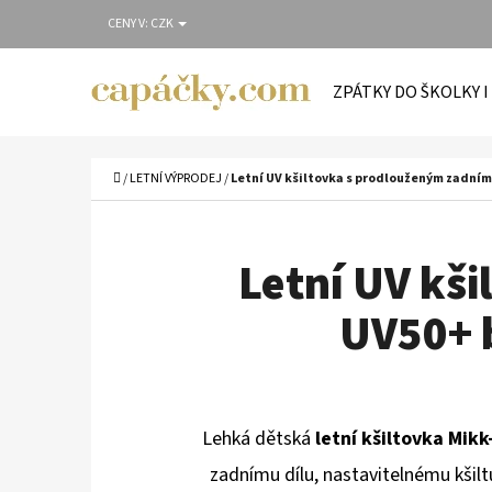
K
Přejít
CENY V:
CZK
O
Zpět
Zpět
na
Š
do
do
obsah
ZPÁTKY DO ŠKOLKY I
Í
obchodu
obchodu
C
K
Domů
/
LETNÍ VÝPRODEJ
/
Letní UV kšiltovka s prodlouženým zadní
Letní UV kš
UV50+ 
Lehká dětská
letní kšiltovka Mikk
zadnímu dílu, nastavitelnému kšilt