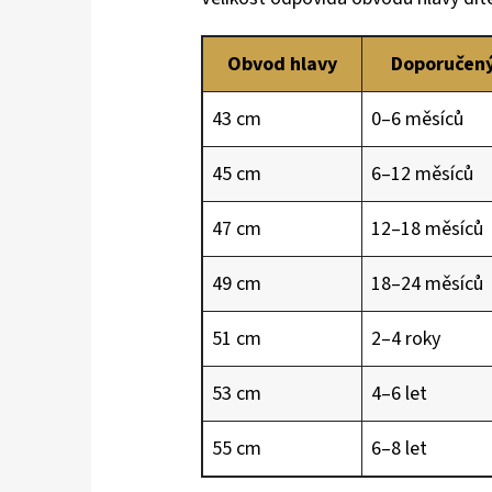
Obvod hlavy
Doporučený
43 cm
0–6 měsíců
45 cm
6–12 měsíců
47 cm
12–18 měsíců
49 cm
18–24 měsíců
51 cm
2–4 roky
53 cm
4–6 let
55 cm
6–8 let