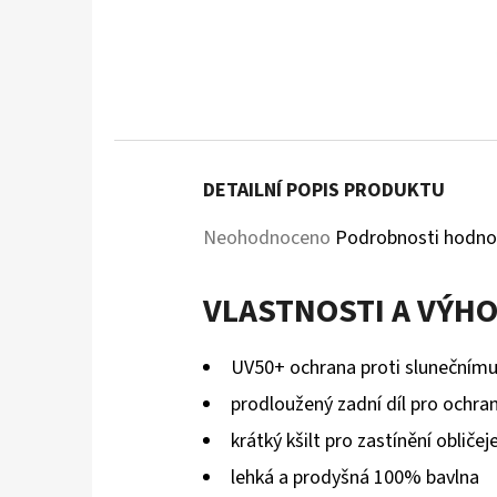
DETAILNÍ POPIS PRODUKTU
Průměrné
Neohodnoceno
Podrobnosti hodno
hodnocení
VLASTNOSTI A VÝH
produktu
je
UV50+ ochrana proti slunečnímu
0,0
prodloužený zadní díl pro ochra
z
krátký kšilt pro zastínění obličeje
5
lehká a prodyšná 100% bavlna
hvězdiček.