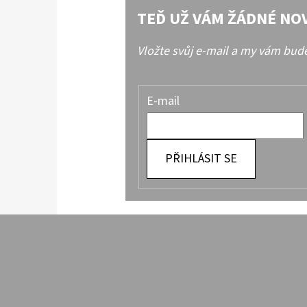
TEĎ UŽ VÁM ŽÁDNÉ NO
Vložte svůj e-mail a my vám bu
E-mail
PŘIHLÁSIT SE
Z
Á
P