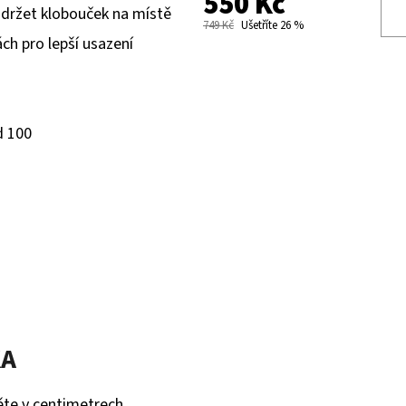
550 Kč
držet klobouček na místě
749 Kč
Ušetříte 26 %
ch pro lepší usazení
d 100
KA
ěte v centimetrech.