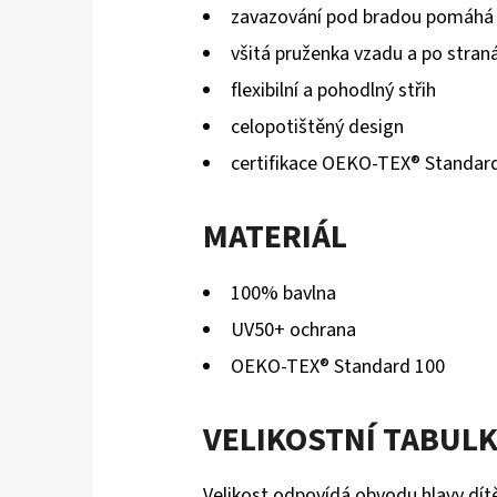
zavazování pod bradou pomáhá 
všitá pruženka vzadu a po straná
flexibilní a pohodlný střih
celopotištěný design
certifikace OEKO-TEX® Standar
MATERIÁL
100% bavlna
UV50+ ochrana
OEKO-TEX® Standard 100
VELIKOSTNÍ TABUL
Velikost odpovídá obvodu hlavy dít