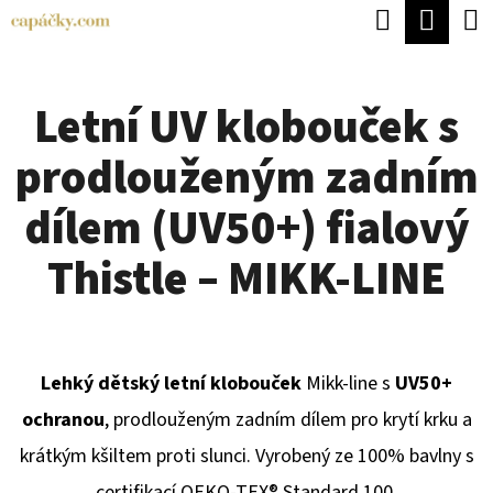
K
Hledat
Náku
Přejít
O
Zpět
Zpět
na
koší
Š
obsah
Letní UV klobouček s
Í
C
K
prodlouženým zadním
O
P
dílem (UV50+) fialový
O
Thistle – MIKK-LINE
T
Ř
E
Lehký dětský letní klobouček
Mikk-line s
UV50+
B
ochranou
, prodlouženým zadním dílem pro krytí krku a
U
krátkým kšiltem proti slunci. Vyrobený ze 100% bavlny s
J
certifikací OEKO-TEX® Standard 100.