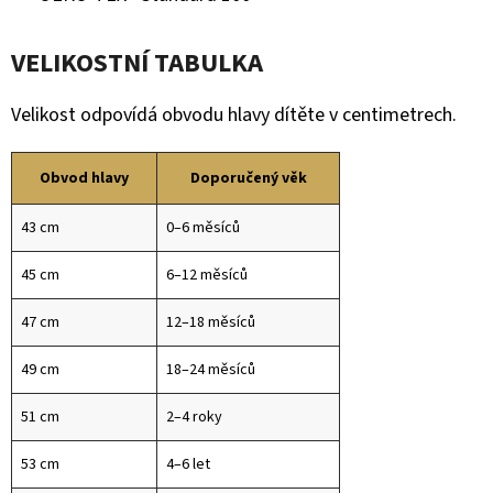
VELIKOSTNÍ TABULKA
Velikost odpovídá obvodu hlavy dítěte v centimetrech.
Obvod hlavy
Doporučený věk
43 cm
0–6 měsíců
45 cm
6–12 měsíců
47 cm
12–18 měsíců
49 cm
18–24 měsíců
51 cm
2–4 roky
53 cm
4–6 let