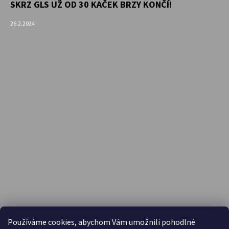
SKRZ GLS UŽ OD 30 KAČEK BRZY KONČÍ!
26.2.2024
PŘIJÍMÁME ONLINE PLATBY
Používáme cookies, abychom Vám umožnili pohodlné