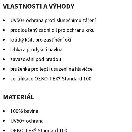
BERÁNKEM
VLASTNOSTI A VÝHODY
produktu
ČERNÉ
S
je
BRZDIČKOU
UV50+ ochrana proti slunečnímu záření
0,0
380
prodloužený zadní díl pro ochranu krku
Kč
z
Původně:
krátký kšilt pro zastínění očí
430
5
Kč
lehká a prodyšná bavlna
hvězdiček.
zavazování pod bradou
pruženka pro lepší usazení na hlavičce
certifikace OEKO-TEX® Standard 100
MATERIÁL
100% bavlna
UV50+ ochrana
OEKO-TEX® Standard 100