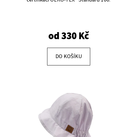
E
T
E
N
od
330 Kč
A
J
DO KOŠÍKU
Í
T
?
HLEDAT