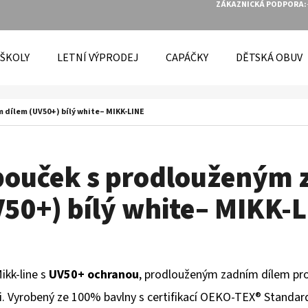
ZÁKAZNICKÁ PODPORA:
 ŠKOLY
LETNÍ VÝPRODEJ
CAPÁČKY
DĚTSKÁ OBUV
O POTŘEBUJETE NAJÍT?
 dílem (UV50+) bílý white– MIKK-LINE
HLEDAT
obouček s prodlouženým 
50+) bílý white– MIKK-
DOPORUČUJEME
ikk-line s
UV50+ ochranou
, prodlouženým zadním dílem pro 
i. Vyrobený ze 100% bavlny s certifikací OEKO-TEX® Standar