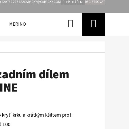
+420 732 226 622
CAPACKY@CAPACKY.COM
REGISTROVAT
PŘIHLÁŠENÍ
Hledat
Nákupn
MERINO
FUNKČNÍ OBLEČENÍ PRO DĚTI
ZNAČKY
košík
zadním dílem
LINE
krytí krku a krátkým kšiltem proti
d 100.
Následující