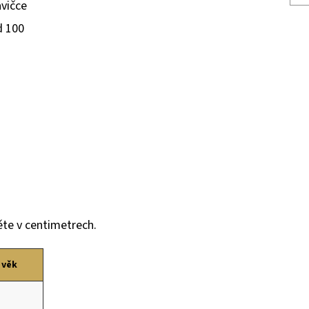
avičce
d 100
ěte v centimetrech.
 věk