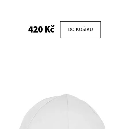
KOŽENÉ CAPÁČKY S KOŽENOU PODRÁŽKOU
KOŽENÉ CAPÁČKY
PTÁČEK RŮŽOVÝ CAROZOO
MAŠLIČKA RŮŽOV
420 Kč
DO KOŠÍKU
410 Kč
410 Kč