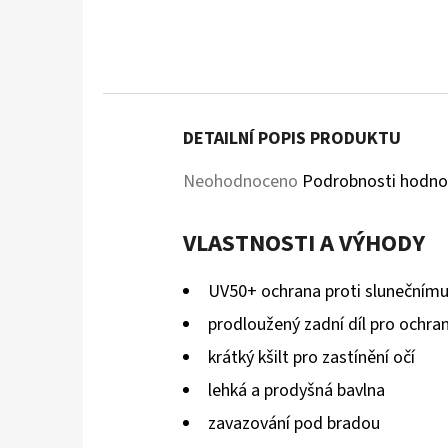
DETAILNÍ POPIS PRODUKTU
Průměrné
Neohodnoceno
Podrobnosti hodno
hodnocení
VLASTNOSTI A VÝHODY
produktu
je
UV50+ ochrana proti slunečnímu
0,0
prodloužený zadní díl pro ochra
z
krátký kšilt pro zastínění očí
5
lehká a prodyšná bavlna
hvězdiček.
zavazování pod bradou