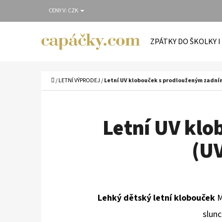
K
Přejít
CENY V:
CZK
O
Zpět
Zpět
na
Š
do
do
obsah
ZPÁTKY DO ŠKOLKY I
Í
obchodu
obchodu
C
K
Domů
/
LETNÍ VÝPRODEJ
/
Letní UV klobouček s prodlouženým zadním
Letní UV kl
(UV
Lehký dětský letní klobouček
M
slunc