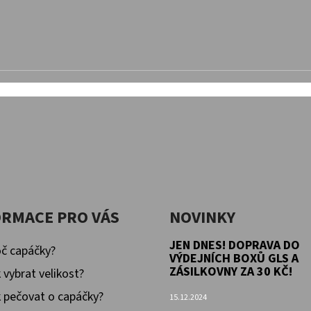
ORMACE PRO VÁS
NOVINKY
JEN DNES! DOPRAVA DO
č capáčky?
VÝDEJNÍCH BOXŮ GLS A
ZÁSILKOVNY ZA 30 KČ!
 vybrat velikost?
 pečovat o capáčky?
15.12.2024