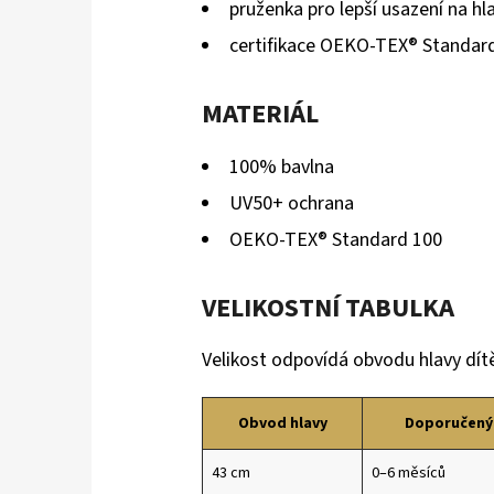
pruženka pro lepší usazení na hl
certifikace OEKO-TEX® Standar
MATERIÁL
100% bavlna
UV50+ ochrana
OEKO-TEX® Standard 100
VELIKOSTNÍ TABULKA
Velikost odpovídá obvodu hlavy dít
Obvod hlavy
Doporučený
43 cm
0–6 měsíců