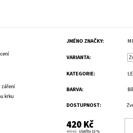
JMÉNO ZNAČKY
:
MI
cení
VARIANTA:
KATEGORIE
:
LE
 záření
BARVA
:
Bí
nu krku
DOSTUPNOST:
Zv
420 Kč
470 Kč
Ušetříte 10 %