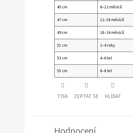
45 cm
6–12 měsíců
47 cm
12–18 měsíců
49 cm
18–24 měsíců
51 cm
2–4 roky
53 cm
4–6 let
55 cm
6–8 let
TISK
ZEPTAT SE
HLÍDAT
Hodnocení