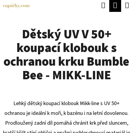
K
Hledat
Náku
Přejít
O
Zpět
Zpět
na
koší
Š
obsah
Dětský UV V 50+
Í
C
K
koupací klobouk s
O
P
ochranou krku Bumble
O
Bee - MIKK-LINE
T
Ř
E
Lehký dětský koupací klobouk Mikk-line s UV 50+
B
ochranou je ideální k moři, k bazénu i na letní dovolenou.
U
Prodloužený zadní díl pomáhá chránit krk před sluncem,
J
kratší kšilt stíní obličej a pružný rychleschnoucí materiál je