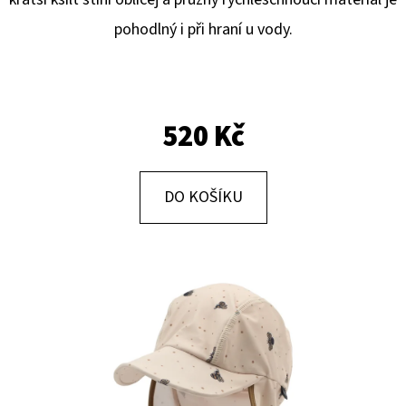
E
pohodlný i při hraní u vody.
T
E
N
A
520 Kč
J
Í
DO KOŠÍKU
T
?
HLEDAT