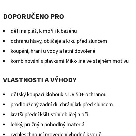
KOŽENOU
hodnocení
PODRÁŽKOU
ŠTĚNĚ
DOPORUČENO PRO
produktu
HNĚDÁ
CAROZOO
je
děti na pláž, k moři i k bazénu
410
0,0
Kč
ochranu hlavy, obličeje a krku před sluncem
z
koupání, hraní u vody a letní dovolené
5
kombinování s plavkami Mikk-line ve stejném motivu
hvězdiček.
VLASTNOSTI A VÝHODY
dětský koupací klobouk s UV 50+ ochranou
prodloužený zadní díl chrání krk před sluncem
kratší přední kšilt stíní obličej a oči
lehký, pružný a pohodlný materiál
rychleschnoucí provedení vhodné k vodě