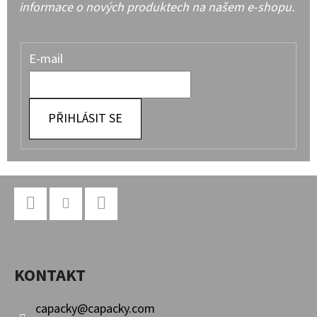
informace o nových produktech na našem e-shopu.
E-mail
PŘIHLÁSIT SE
Z
Á
P
Facebook
Instagram
YouTube
A
KONTAKT
T
Í
capacky
@
capacky.com